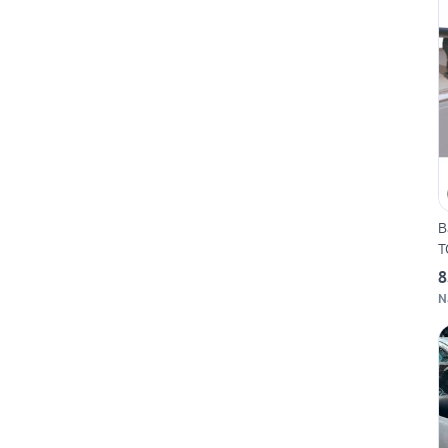
B
T
8
N