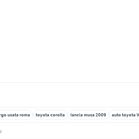
ygo usata roma
toyota corolla
lancia musa 2009
auto toyota 
9