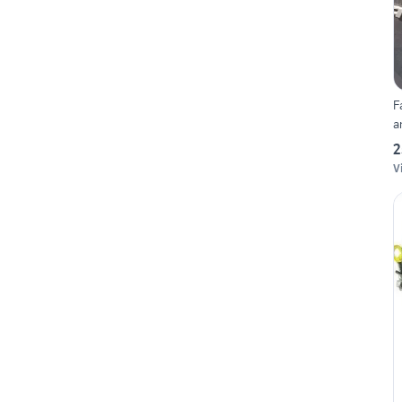
F
a
2
V