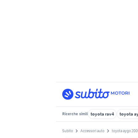
toyota rav4
toyota a
Ricerche
simili
Subito
Accessori auto
toyota aygo 200