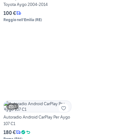
Toyota Aygo 2004-2014
100 €
Reggio nell'Emilia
(
RE
)
2
Autoradio Android CarPlay Per Aygo
107 C1
180 €
Roma
(
RM
)