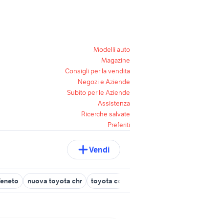
Modelli auto
Magazine
Consigli per la vendita
Negozi e Aziende
Subito per le Aziende
Assistenza
Ricerche salvate
Preferiti
Vendi
Veneto
nuova toyota chr
toyota corolla 2000
toyota hilux aut