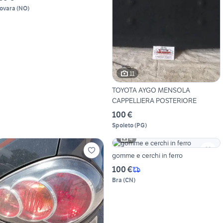
ovara
(
NO
)
11
TOYOTA AYGO MENSOLA
CAPPELLIERA POSTERIORE
100 €
Spoleto
(
PG
)
4
gomme e cerchi in ferro
100 €
Bra
(
CN
)