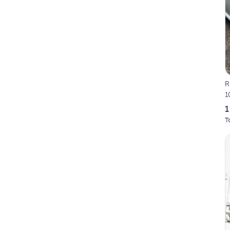
R
1
1
T