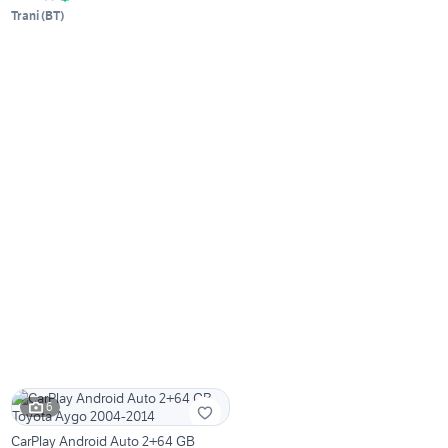
Trani
(
BT
)
6
CarPlay Android Auto 2+64 GB