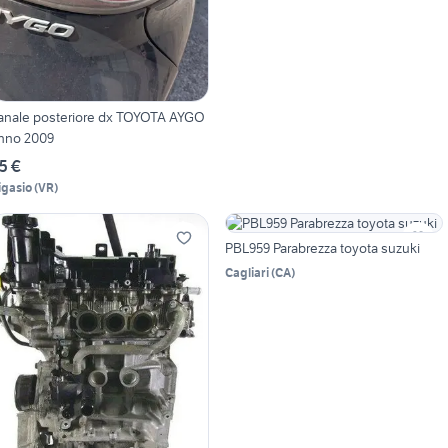
anale posteriore dx TOYOTA AYGO
nno 2009
5 €
igasio
(
VR
)
PBL959 Parabrezza toyota suzuki
Cagliari
(
CA
)