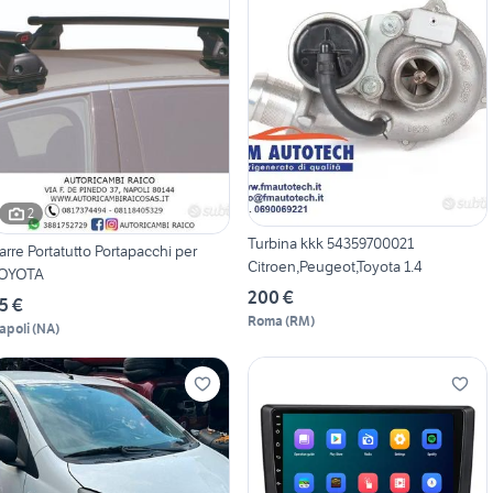
2
Turbina kkk 54359700021
arre Portatutto Portapacchi per
Citroen,Peugeot,Toyota 1.4
OYOTA
200 €
5 €
Roma
(
RM
)
apoli
(
NA
)