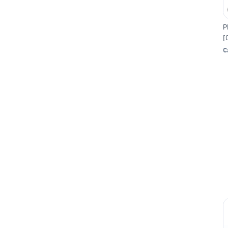
P
[
C