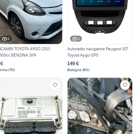
6
4
ICAMBI TOYOTA AYGO 2013
Autoradio navigatore Peugeot 107
000cc BENZINA 1KR
Toyota Aygo GPS
 €
149 €
orino
(
TO
)
Bologna
(
BO
)