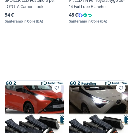
SPOILER LED Posteriore per
Kit LED H4 Per Toyota Aygo 05-
TOYOTA Carbon Look
14 Fari Luce Bianche
54 €
48 €
Santeramo in Colle
(
BA
)
Santeramo in Colle
(
BA
)