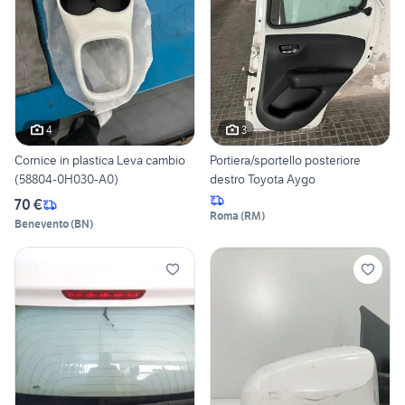
4
3
Cornice in plastica Leva cambio
Portiera/sportello posteriore
(58804-0H030-A0)
destro Toyota Aygo
70 €
Roma
(
RM
)
Benevento
(
BN
)