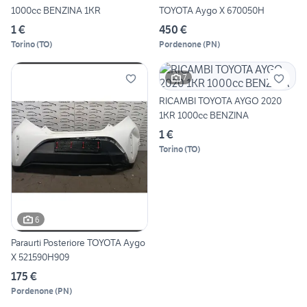
1000cc BENZINA 1KR
TOYOTA Aygo X 670050H
1 €
450 €
Torino
(
TO
)
Pordenone
(
PN
)
7
RICAMBI TOYOTA AYGO 2020
1KR 1000cc BENZINA
1 €
Torino
(
TO
)
6
Paraurti Posteriore TOYOTA Aygo
X 521590H909
175 €
Pordenone
(
PN
)