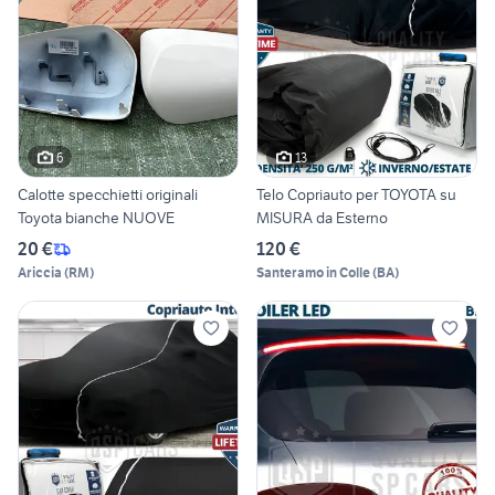
6
13
Calotte specchietti originali
Telo Copriauto per TOYOTA su
Toyota bianche NUOVE
MISURA da Esterno
20 €
120 €
Ariccia
(
RM
)
Santeramo in Colle
(
BA
)