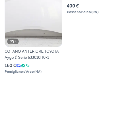
400 €
Cossano Belbo
(
CN
)
4
COFANO ANTERIORE TOYOTA
Aygo 1° Serie 533010H071
160 €
Pomigliano d'Arco
(
NA
)