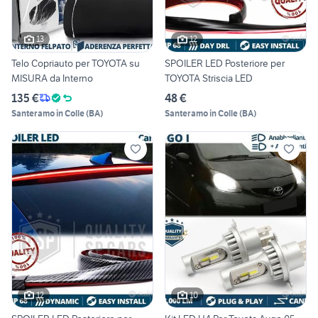
13
12
Telo Copriauto per TOYOTA su
SPOILER LED Posteriore per
MISURA da Interno
TOYOTA Striscia LED
135 €
48 €
Santeramo in Colle
(
BA
)
Santeramo in Colle
(
BA
)
12
10