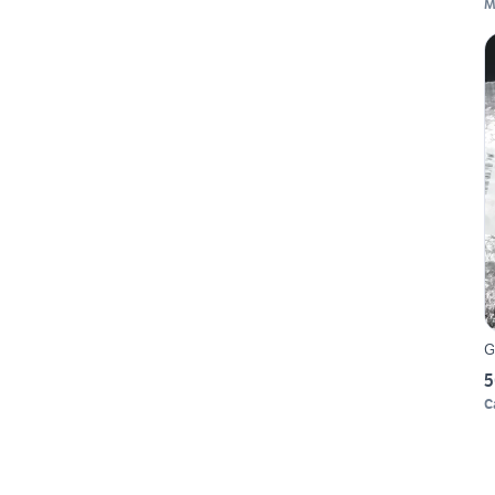
M
G
5
C