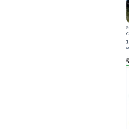
S
C
1
M