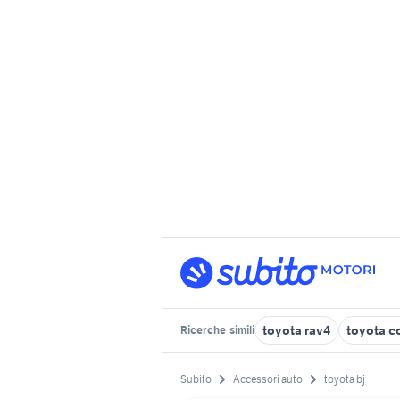
toyota rav4
toyota c
Ricerche
simili
Subito
Accessori auto
toyota bj