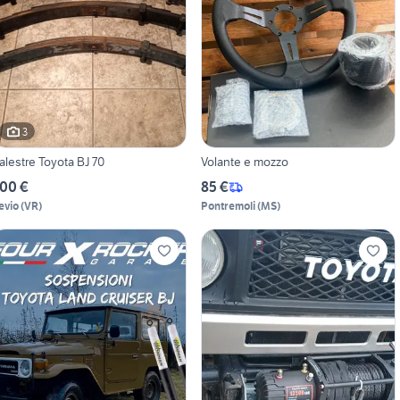
3
alestre Toyota BJ 70
Volante e mozzo
00 €
85 €
evio
(
VR
)
Pontremoli
(
MS
)