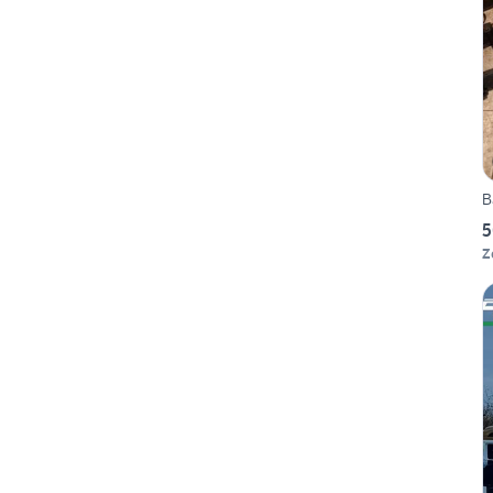
B
5
Z