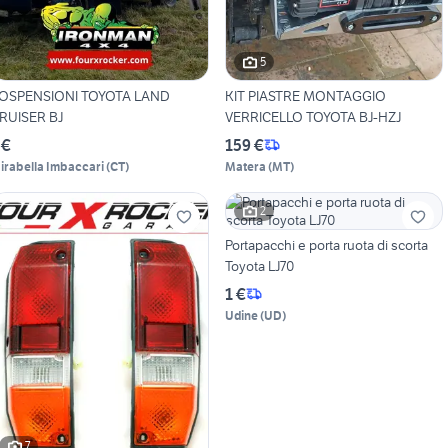
5
OSPENSIONI TOYOTA LAND
KIT PIASTRE MONTAGGIO
RUISER BJ
VERRICELLO TOYOTA BJ-HZJ
 €
159 €
irabella Imbaccari
(
CT
)
Matera
(
MT
)
2
Portapacchi e porta ruota di scorta
Toyota LJ70
1 €
Udine
(
UD
)
7