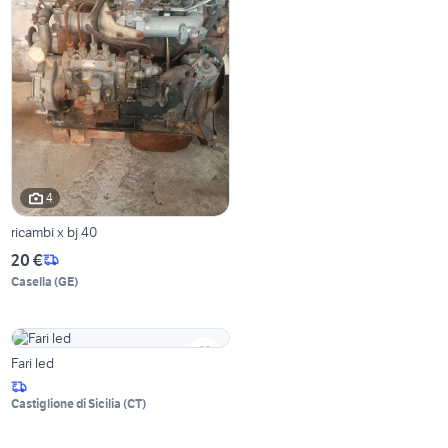
4
ricambi x bj 40
20 €
Casella
(
GE
)
Fari led
Castiglione di Sicilia
(
CT
)