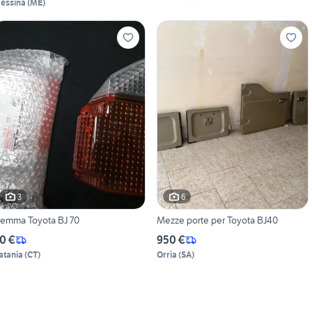
essina
(
ME
)
3
6
emma Toyota BJ 70
Mezze porte per Toyota BJ40
0 €
950 €
atania
(
CT
)
Orria
(
SA
)