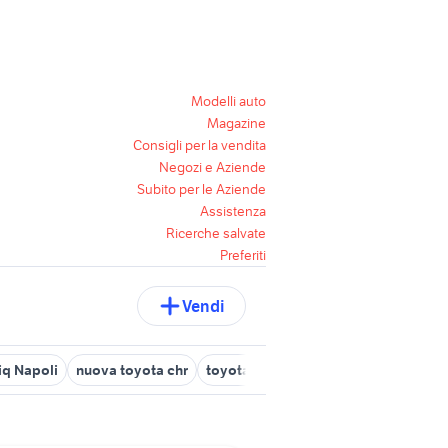
Modelli auto
Magazine
Consigli per la vendita
Negozi e Aziende
Subito per le Aziende
Assistenza
Ricerche salvate
Preferiti
Vendi
iq Napoli
nuova toyota chr
toyota aygo usata roma
toyota pri