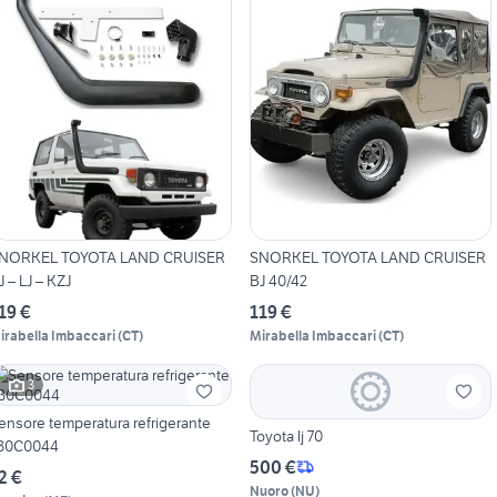
NORKEL TOYOTA LAND CRUISER
SNORKEL TOYOTA LAND CRUISER
J – LJ – KZJ
BJ 40/42
19 €
119 €
irabella Imbaccari
(
CT
)
Mirabella Imbaccari
(
CT
)
3
ensore temperatura refrigerante
Toyota lj 70
30C0044
500 €
2 €
Nuoro
(
NU
)