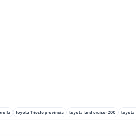
orolla
toyota Trieste provincia
toyota land cruiser 200
toyota 