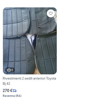
6
Rivestimenti 2 sedili anteriori Toyota
Bj 42
270 €
Ravenna
(
RA
)