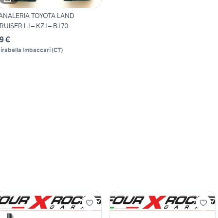
ANALERIA TOYOTA LAND
RUISER LJ – KZJ – BJ 70
9 €
irabella Imbaccari
(
CT
)