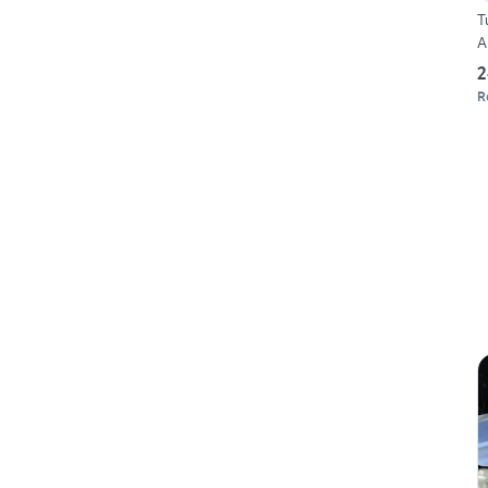
T
A
2
R