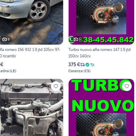
9
6
lfa romeo 156 932 1.9 jtd 105cv 97-
Turbo nuovo alfa-romeo 147 1.9 jtd
0 ricambi
150cv 140cv
 €
375 €
atino
(
LE
)
Cosenza
(
CS
)