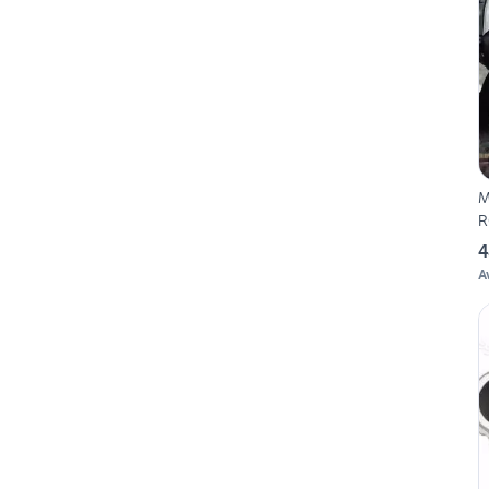
M
R
4
A