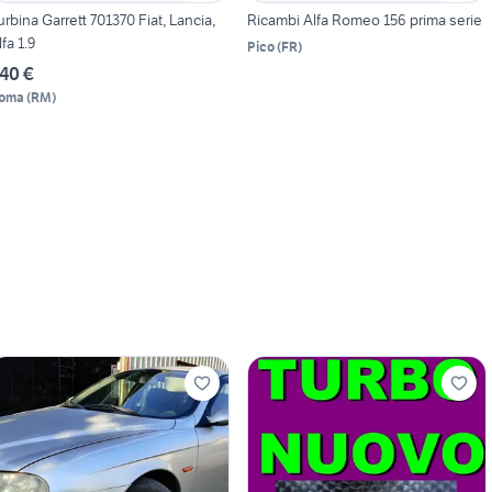
urbina Garrett 701370 Fiat, Lancia,
Ricambi Alfa Romeo 156 prima serie
lfa 1.9
Pico
(
FR
)
40 €
oma
(
RM
)