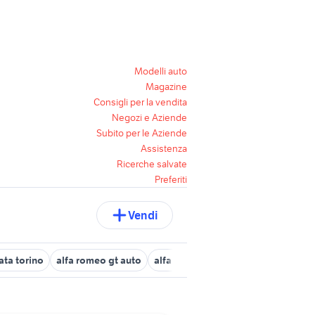
Modelli auto
Magazine
Consigli per la vendita
Negozi e Aziende
Subito per le Aziende
Assistenza
Ricerche salvate
Preferiti
Vendi
ata torino
alfa romeo gt auto
alfa 75 auto Sicilia
cofano alfa m