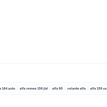
a 164 auto
alfa romeo 156 jtd
alfa 90
volante alfa
alfa 159 us