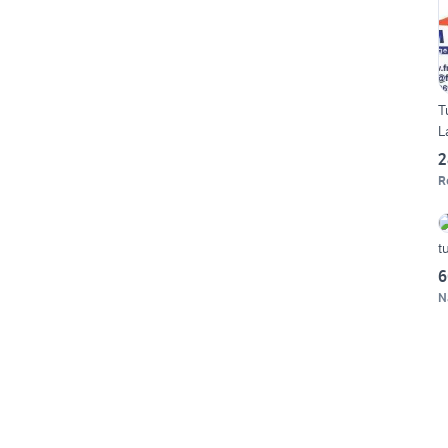
T
L
2
R
t
6
N