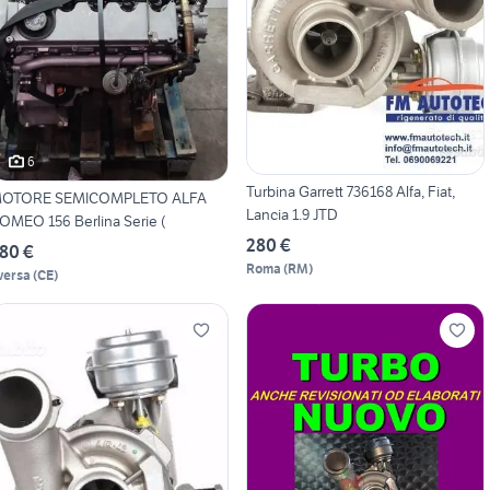
6
Turbina Garrett 736168 Alfa, Fiat,
OTORE SEMICOMPLETO ALFA
Lancia 1.9 JTD
OMEO 156 Berlina Serie (
280 €
80 €
Roma
(
RM
)
versa
(
CE
)