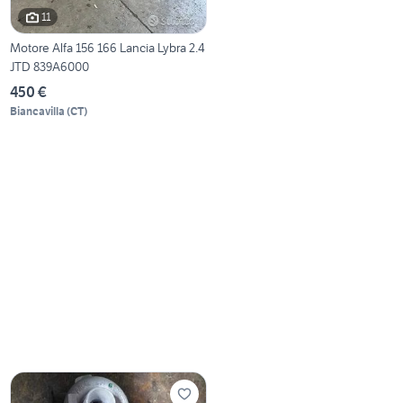
11
Motore Alfa 156 166 Lancia Lybra 2.4
JTD 839A6000
450 €
Biancavilla
(
CT
)