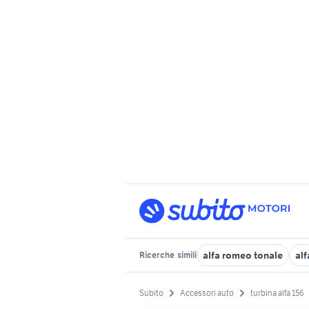
alfa romeo tonale
alf
Ricerche
simili
Subito
Accessori auto
turbina alfa 156