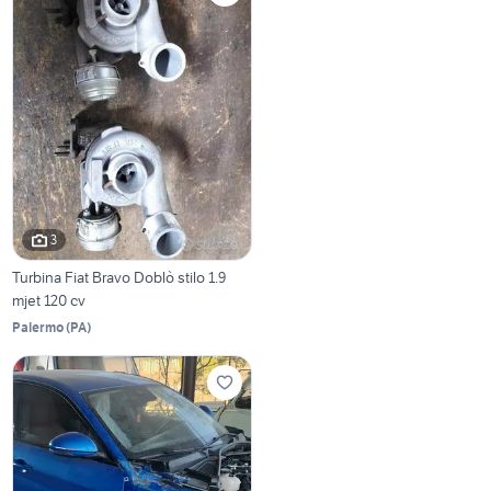
3
Turbina Fiat Bravo Doblò stilo 1.9
mjet 120 cv
Palermo
(
PA
)