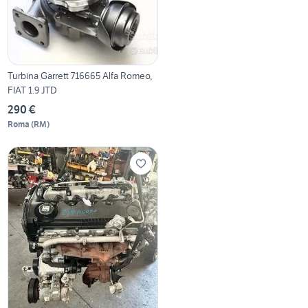
Turbina Garrett 716665 Alfa Romeo,
FIAT 1.9 JTD
290 €
Roma
(
RM
)