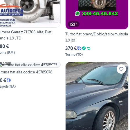
5
urbina Garrett 712766 Alfa, Fiat,
Turbo fiat bravo/Doblo/stilo/multipla
ancia 1.9 JTD
1.9 jtd
80 €
370 €
oma
(
RM
)
Torino
(
TO
)
6
urbina fiat alfa codice 45785078
0 €
apoli
(
NA
)