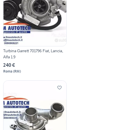
Turbina Garrett 701796 Fiat, Lancia,
Alfa 1.9
240 €
Roma
(
RM
)