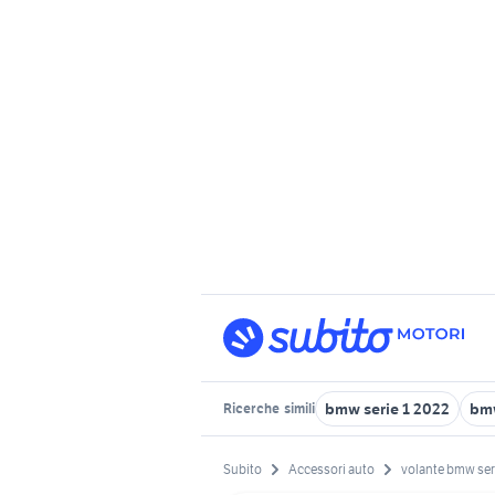
bmw serie 1 2022
bm
Ricerche
simili
Subito
Accessori auto
volante bmw ser