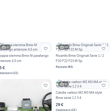
17
24
oppia stemma Bmw M parafango
Ricambi Bmw Originali Serie 1 / 2
nteriore 4,5 cm
F20 F22 F23 M Sp
Rezzato
(
BS
)
5 €
atanzaro
(
CZ
)
11
Calotte carbon M2 M3 M4 style
Bmw serie 1 2 3 4
29 €
Catanzaro
(
CZ
)