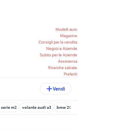
Modelli auto
Magazine
Consigli per la vendita
Negozi e Aziende
Subito per le Aziende
Assistenza
Ricerche salvate
Preferiti
Vendi
serie m2
volante audi a3
bmw 2015
volante alfa
bmw serie