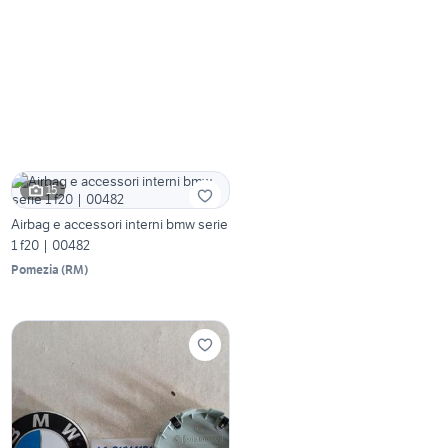
15
Airbag e accessori interni bmw serie
1 f20 | 00482
Pomezia
(
RM
)