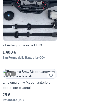
kit Airbag Bmw seria 1 F40
1.400 €
San Fermo della Battaglia
(
CO
)
18
Emblema Bmw Msport anteriore
posteriore e laterali
29 €
Catanzaro
(
CZ
)