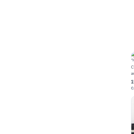
C
a
1
C