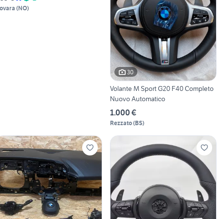
ovara
(
NO
)
30
Volante M Sport G20 F40 Completo
Nuovo Automatico
1.000 €
Rezzato
(
BS
)