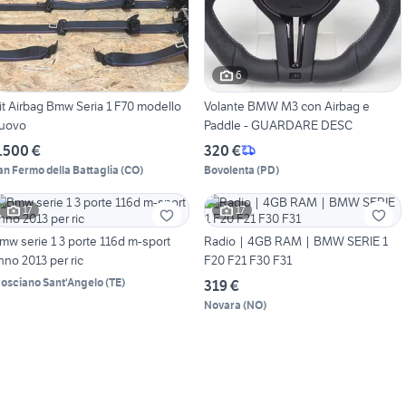
6
it Airbag Bmw Seria 1 F70 modello
Volante BMW M3 con Airbag e
uovo
Paddle - GUARDARE DESC
.500 €
320 €
an Fermo della Battaglia
(
CO
)
Bovolenta
(
PD
)
17
17
mw serie 1 3 porte 116d m-sport
Radio | 4GB RAM | BMW SERIE 1
nno 2013 per ric
F20 F21 F30 F31
osciano Sant'Angelo
(
TE
)
319 €
Novara
(
NO
)