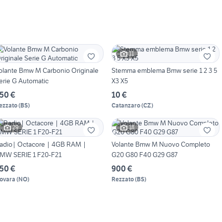
11
olante Bmw M Carbonio Originale
Stemma emblema Bmw serie 1 2 3 5
erie G Automatic
X3 X5
50 €
10 €
ezzato
(
BS
)
Catanzaro
(
CZ
)
29
18
adio| Octacore | 4GB RAM |
Volante Bmw M Nuovo Completo
MW SERIE 1 F20-F21
G20 G80 F40 G29 G87
50 €
900 €
ovara
(
NO
)
Rezzato
(
BS
)