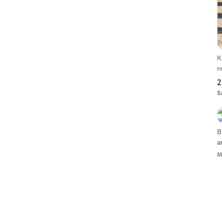
K
n
2
S
B
a
M