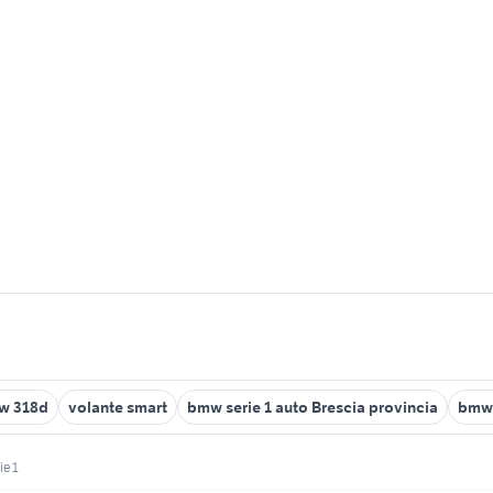
w 318d
volante smart
bmw serie 1 auto Brescia provincia
bmw 
ie 1