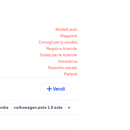
Modelli auto
Magazine
Consigli per la vendita
Negozi e Aziende
Subito per le Aziende
Assistenza
Ricerche salvate
Preferiti
Vendi
rdia
volkswagen polo 1.9 auto
nuova polo
polo usata calabri