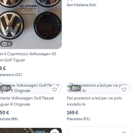
San Vitaliano
(
NA
)
11
et 4 Coprimozzo Volkswagen 65
m Golf Tiguan
6 €
atanzaro
(
CZ
)
4
3
olante Volkswagen Golf Passat
Fari posteriori a led per vw polo
iguan R Originale
modello 6r
50 €
169 €
ezzato
(
BS
)
Piacenza
(
PC
)