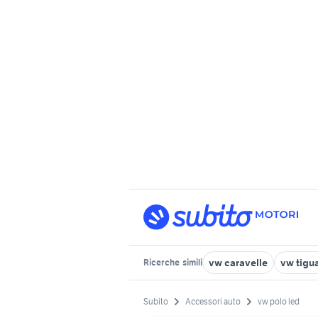
vw caravelle
vw tigu
Ricerche
simili
Subito
Accessori auto
vw polo led