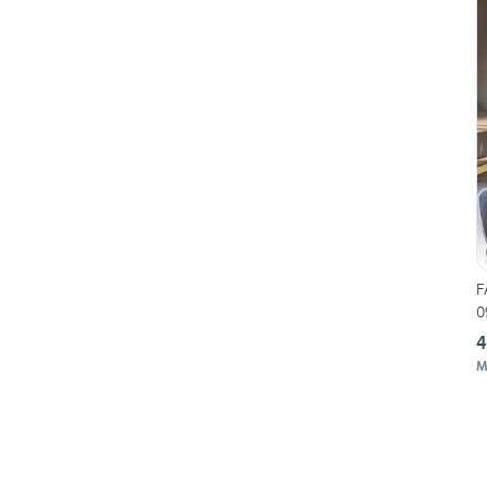
F
0
4
M