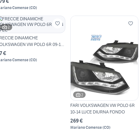
79 €
ariano Comense
(
CO
)
2
RECCIE DINAMICHE
OLKSWAGEN VW POLO 6R 09-14
PEC
7 €
ariano Comense
(
CO
)
2
FARI VOLKSWAGEN VW POLO 6R
10-14 LUCE DIURNA FONDO
269 €
Mariano Comense
(
CO
)