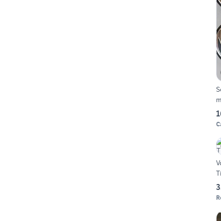
S
m
1
C
V
T
3
R