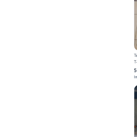
T
T
5
I