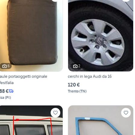
6
2
aule portaoggetti originale
cerchi in lega Audi da 16
estfalia
120 €
88 €
Trento
(
TN
)
isa
(
PI
)