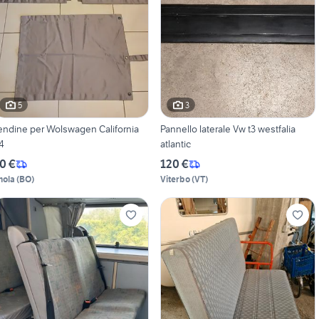
5
3
endine per Wolswagen California
Pannello laterale Vw t3 westfalia
4
atlantic
0 €
120 €
mola
(
BO
)
Viterbo
(
VT
)