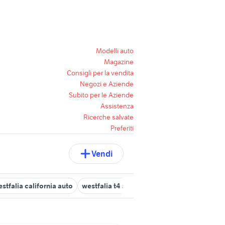
Modelli auto
Magazine
Consigli per la vendita
Negozi e Aziende
Subito per le Aziende
Assistenza
Ricerche salvate
Preferiti
Vendi
stfalia california auto
westfalia t4 accessori auto
volkswagen ca