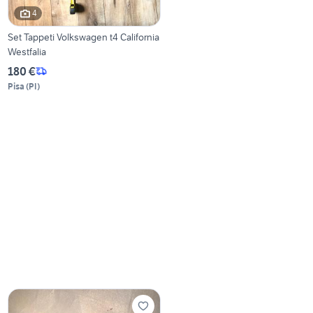
4
Set Tappeti Volkswagen t4 California
Westfalia
180 €
Pisa
(
PI
)