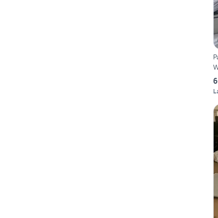
P
W
6
L