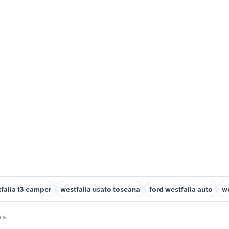
falia t3 camper
westfalia usato toscana
ford westfalia auto
we
nia