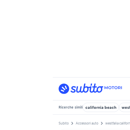
california beach
west
Ricerche
simili
Subito
Accessori auto
westfalia califor