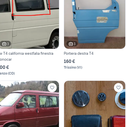
3
3
w T4 california westfalia finestra
Portiera destra T4
onocar
160 €
00 €
Trissino
(
VI
)
anzo
(
CO
)