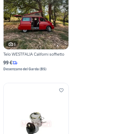
6
Telo WESTFALIA Californi soffietto
99 €
Desenzano del Garda
(
BS
)