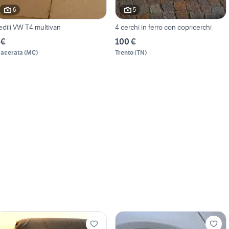
6
5
edili VW T4 multivan
4 cerchi in ferro con copricerchi
 €
100 €
acerata
(
MC
)
Trento
(
TN
)