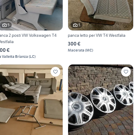
5
5
anca 2 posti VW Volkswagen T4
panca letto per VW T4 Westfalia
estfalia
300 €
00 €
Macerata
(
MC
)
a Valletta Brianza
(
LC
)