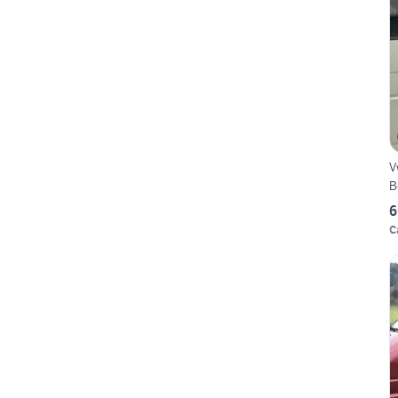
V
B
6
C