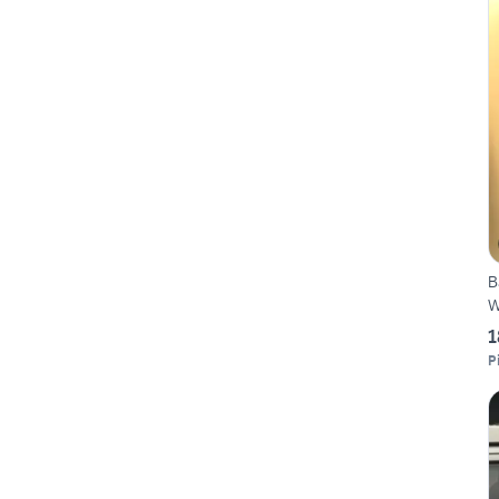
B
W
1
P