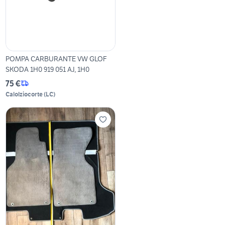
POMPA CARBURANTE VW GLOF
SKODA 1H0 919 051 AJ, 1H0
75 €
Calolziocorte
(
LC
)