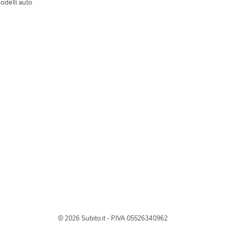
odelli auto
©
2026
Subito.it - P.IVA 05526340962