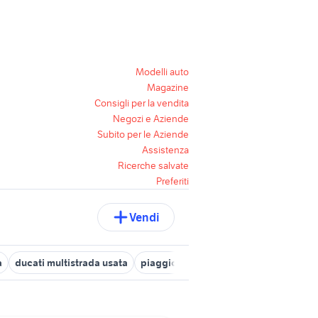
Modelli auto
Magazine
Consigli per la vendita
Negozi e Aziende
Subito per le Aziende
Assistenza
Ricerche salvate
Preferiti
Vendi
a
ducati multistrada usata
piaggio ape 50
yamaha mt 03
ya