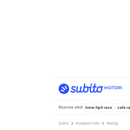
bmw hp4 race
cafe r
Ricerche
simili
Subito
Accessori moto
4racing