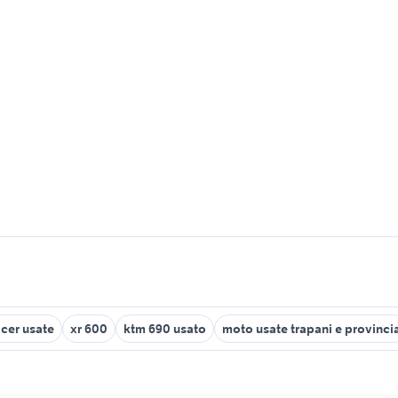
acer usate
xr 600
ktm 690 usato
moto usate trapani e provinci