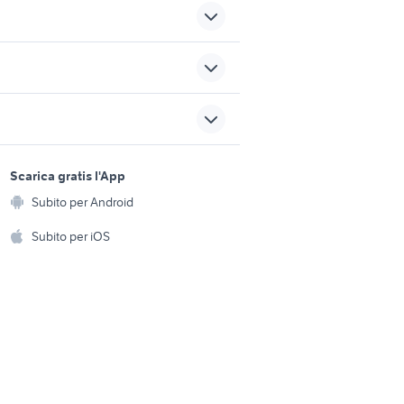
quad 250
hm cre 50
da
sports e hobby
moto TM Racing 125 Enduro
a
Scarica gratis l'App
Animali
Subito per Android
motos enduro 125 2t
ento e
Accessori per animali
hi
Subito per iOS
Musica e Film
omestici
Libri e Riviste
e Fai da te
Strumenti Musicali
amento e
ri
Sports
 i bambini
Biciclette