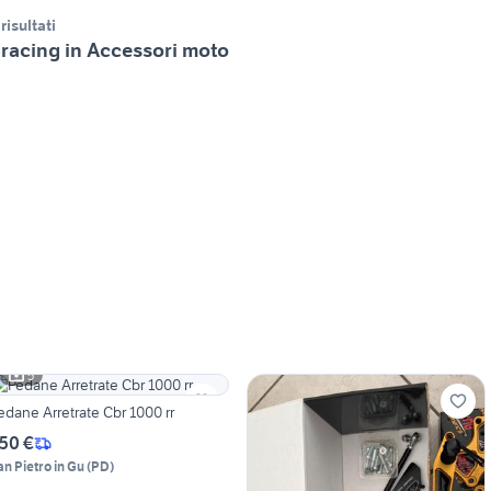
 risultati
racing in Accessori moto
5
edane Arretrate Cbr 1000 rr
50 €
an Pietro in Gu
(
PD
)