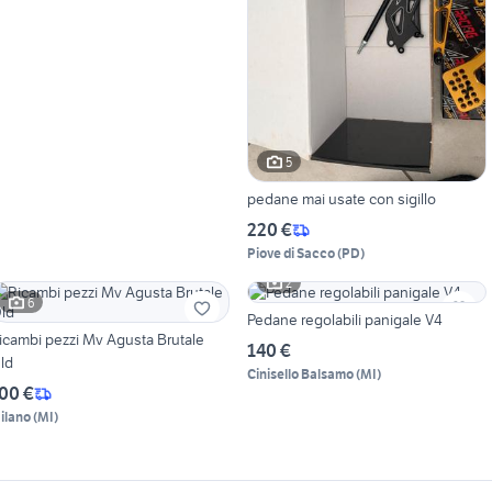
5
pedane mai usate con sigillo
220 €
Piove di Sacco
(
PD
)
2
6
Pedane regolabili panigale V4
icambi pezzi Mv Agusta Brutale
140 €
ld
Cinisello Balsamo
(
MI
)
00 €
ilano
(
MI
)