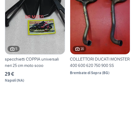
5
16
specchietti COPPIA universali
COLLETTORI DUCATI MONSTER
neri 25 cm moto scoo
400 600 620 750 900 SS
Brembate di Sopra
(
BG
)
29 €
Napoli
(
NA
)