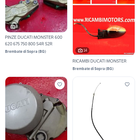
9
PINZE DUCATI MONSTER 600
620 675 750 800 S4R S2R
14
Brembate di Sopra
(
BG
)
RICAMBI DUCATI MONSTER
Brembate di Sopra
(
BG
)