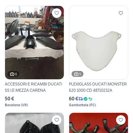
6
5
ACCESSORI E RICAMBI DUCATI
PLEXIGLASS DUCATI MONSTER
SS I.E MEZZA CARENA
620 1000 CD 48710232A
50 €
60 €
Bovolone
(
VR
)
Gambettola
(
FC
)