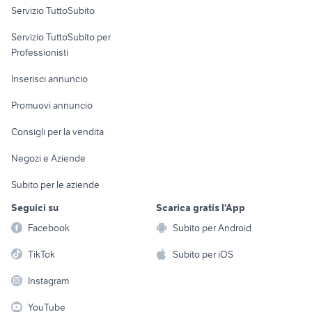
Servizio TuttoSubito
elettronica
per la casa e la
sports e hobby
Servizio TuttoSubito per
persona
Informatica
Animali
Professionisti
Arredamento e
Console e
Accessori per
Casalinghi
Inserisci annuncio
Videogiochi
animali
Elettrodomestici
Promuovi annuncio
Audio/Video
Musica e Film
Giardino e Fai da te
Consigli per la vendita
Fotografia
Libri e Riviste
Abbigliamento e
Negozi e Aziende
Telefonia
Strumenti Musicali
Accessori
Subito per le aziende
Sports
Tutto per i bambini
Seguici su
Scarica gratis l'App
Biciclette
Facebook
Subito per Android
Collezionismo
TikTok
Subito per iOS
Instagram
YouTube