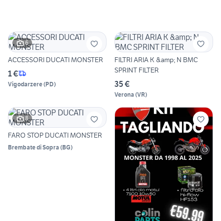
6
ACCESSORI DUCATI MONSTER
FILTRI ARIA K &amp; N BMC
SPRINT FILTER
1 €
35 €
Vigodarzere
(
PD
)
Verona
(
VR
)
8
FARO STOP DUCATI MONSTER
Brembate di Sopra
(
BG
)