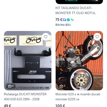
KIT TAGLIANDO DUCATI
MONSTER T.T. OLIO MOTUL
75 €
Bitritto
(
BA
)
8
5
Portatarga DUCATI MONSTER
Monster 620 s ie ricambi ducati
400 600 620 1994 - 2008
monster 620S i.e
49 €
100 €