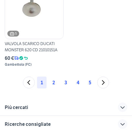
5
VALVOLA SCARICO DUCATI
MONSTER 620 CD 21010151A
60 €
Gambettola
(
FC
)
1
2
3
4
5
Più cercati
Correlati
Richerche simili
Suggerimenti
Ricerche consigliate
ducati multistrada
ducati monster 620
ducati monster 2019