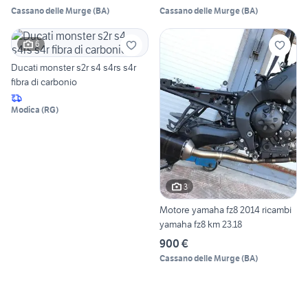
Cassano delle Murge
(
BA
)
Cassano delle Murge
(
BA
)
6
Ducati monster s2r s4 s4rs s4r
fibra di carbonio
Modica
(
RG
)
3
Motore yamaha fz8 2014 ricambi
yamaha fz8 km 23.18
900 €
Cassano delle Murge
(
BA
)