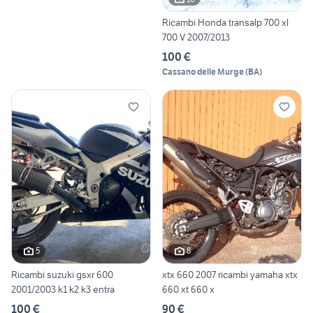
Ricambi Honda transalp 700 xl
700 V 2007/2013
100 €
Cassano delle Murge
(
BA
)
5
8
Ricambi suzuki gsxr 600
xtx 660 2007 ricambi yamaha xtx
2001/2003 k1 k2 k3 entra
660 xt 660 x
100 €
90 €