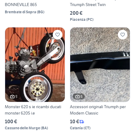
BONNEVILLE 865
Triumph Street Twin
Brembate di Sopra
(
BG
)
200 €
Piacenza
(
PC
)
5
6
Monster 620 s ie ricambi ducati
Accessori originali Triumph per
monster 620S i.e
Modern Classic
100 €
10 €
Cassano delle Murge
(
BA
)
Catania
(
CT
)