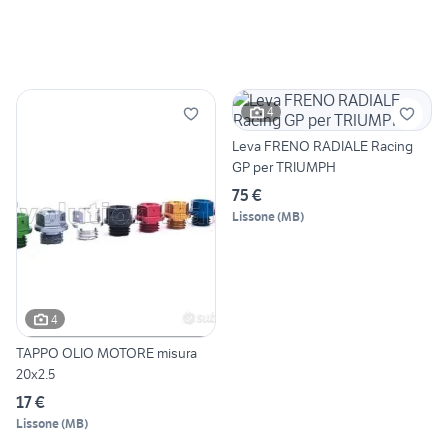
4
Leva FRENO RADIALE Racing
GP per TRIUMPH
75 €
Lissone
(
MB
)
4
TAPPO OLIO MOTORE misura
20x2.5
17 €
Lissone
(
MB
)