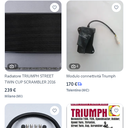
7
4
Radiatore TRIUMPH STREET
Modulo connettività Triumph
TWIN CUP SCRAMBLER 2016
170 €
239 €
Tolentino
(
MC
)
Milano
(
MI
)