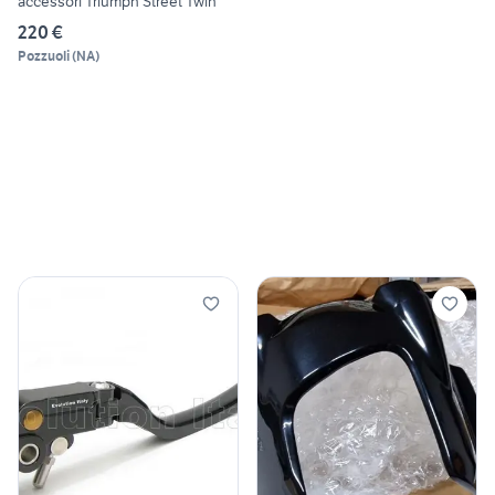
accessori Triumph Street Twin
220 €
Pozzuoli
(
NA
)