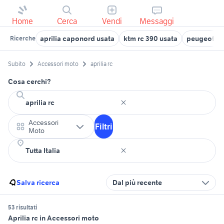
Home
Cerca
Vendi
Messaggi
aprilia caponord usata
ktm rc 390 usata
peugeot 20
Ricerche
Subito
Accessori moto
aprilia rc
Cosa cerchi?
Accessori
Filtri
Moto
Salva ricerca
Dal più recente
53 risultati
Aprilia rc in Accessori moto