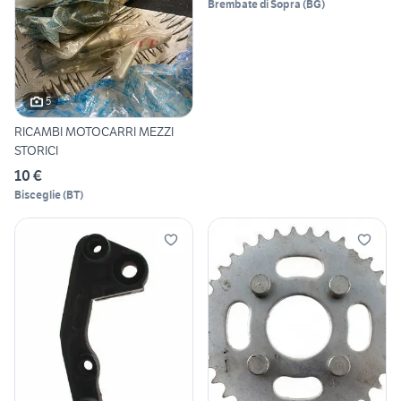
Brembate di Sopra
(
BG
)
5
RICAMBI MOTOCARRI MEZZI
STORICI
10 €
Bisceglie
(
BT
)