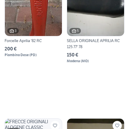
3
5
Forcelle Aprilia '82 RC
SELLA ORIGINALE APRILIA RC
125 77' 78
200 €
150 €
Piombino Dese
(
PD
)
Modena
(
MO
)