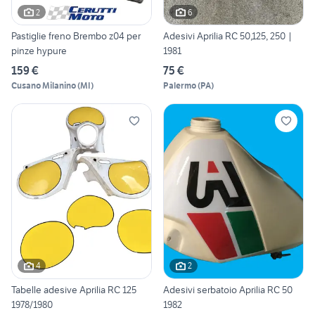
2
6
Pastiglie freno Brembo z04 per
Adesivi Aprilia RC 50,125, 250 |
pinze hypure
1981
159 €
75 €
Cusano Milanino
(
MI
)
Palermo
(
PA
)
4
2
Tabelle adesive Aprilia RC 125
Adesivi serbatoio Aprilia RC 50
1978/1980
1982