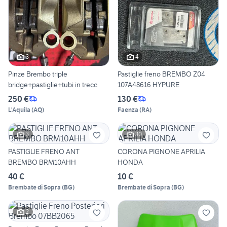
3
4
Pinze Brembo triple
Pastiglie freno BREMBO Z04
bridge+pastiglie+tubi in trecc
107A48616 HYPURE
250 €
130 €
L'Aquila
(
AQ
)
Faenza
(
RA
)
3
30
PASTIGLIE FRENO ANT
CORONA PIGNONE APRILIA
BREMBO BRM10AHH
HONDA
40 €
10 €
Brembate di Sopra
(
BG
)
Brembate di Sopra
(
BG
)
2