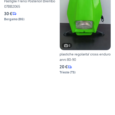
Pastiglie Freno Posteriori Brembo
07BB2065
30 €
Bergamo
(
BG
)
6
plastiche regolarita' cross enduro
anni 80-90
20 €
Trieste
(
TS
)