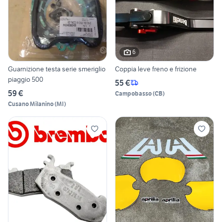
6
Guarnizione testa serie smeriglio
Coppia leve freno e frizione
piaggio 500
55 €
59 €
Campobasso
(
CB
)
Cusano Milanino
(
MI
)