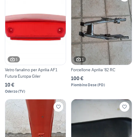
5
3
Vetro fanalino per Aprilia AF1
Forcellone Aprilia '82 RC
Futura Europa Giler
100 €
10 €
Piombino Dese
(
PD
)
Oderzo
(
TV
)