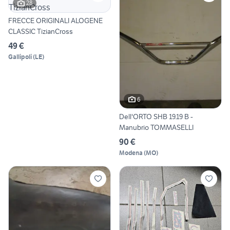
28
FRECCE ORIGINALI ALOGENE
CLASSIC TizianCross
49 €
Gallipoli
(
LE
)
6
Dell'ORTO SHB 19.19 B -
Manubrio TOMMASELLI
90 €
Modena
(
MO
)