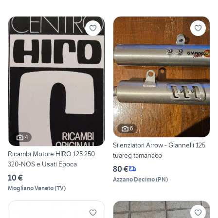
6
4
Silenziatori Arrow - Giannelli 125
Ricambi Motore HIRO 125 250
tuareg tamanaco
320-NOS e Usati Epoca
80 €
10 €
Azzano Decimo
(
PN
)
Mogliano Veneto
(
TV
)