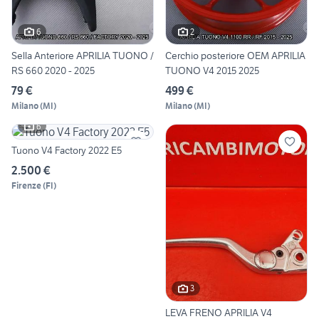
6
2
Sella Anteriore APRILIA TUONO /
Cerchio posteriore OEM APRILIA
RS 660 2020 - 2025
TUONO V4 2015 2025
79 €
499 €
Milano
(
MI
)
Milano
(
MI
)
6
Tuono V4 Factory 2022 E5
2.500 €
Firenze
(
FI
)
3
LEVA FRENO APRILIA V4