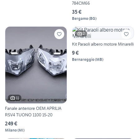
784CM66
35 €
Bergamo
(
BG
)
2
Kit Paraoli albero motore Minarelli
9 €
Bernareggio
(
MB
)
11
Fanale anteriore OEM APRILIA
RSV4 TUONO 1100 15-20
249 €
Milano
(
MI
)