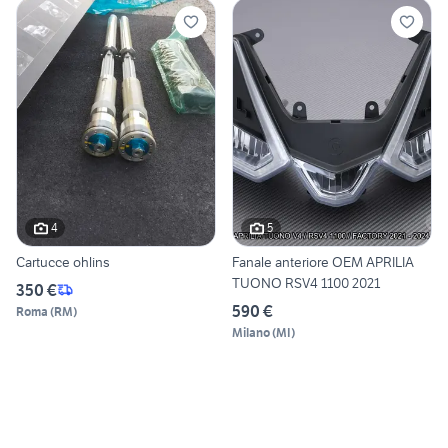
4
5
Cartucce ohlins
Fanale anteriore OEM APRILIA
TUONO RSV4 1100 2021
350 €
590 €
Roma
(
RM
)
Milano
(
MI
)