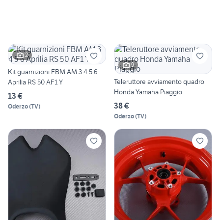
2
9
Kit guarnizioni FBM AM 3 4 5 6
Teleruttore avviamento quadro
Aprilia RS 50 AF1 Y
Honda Yamaha Piaggio
13 €
38 €
Oderzo
(
TV
)
Oderzo
(
TV
)