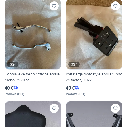
6
6
Coppia leve freno, frizione aprilia
Portatarga motostyle aprilia tuono
tuono v4 2022
v4 factory 2022
40 €
40 €
Padova
(
PD
)
Padova
(
PD
)