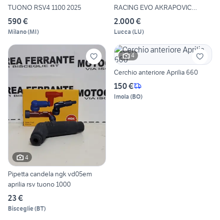
TUONO RSV4 1100 2025
RACING EVO AKRAPOVIC
APRILIA
590 €
2.000 €
Milano
(
MI
)
Lucca
(
LU
)
4
Cerchio anteriore Aprilia 660
150 €
Imola
(
BO
)
4
Pipetta candela ngk vd05em
aprilia rsv tuono 1000
23 €
Bisceglie
(
BT
)