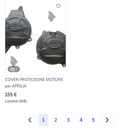
2
COVER PROTEZIONE MOTORE
per APRILIA
155 €
Lissone
(
MB
)
1
2
3
4
5