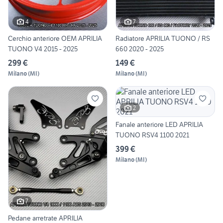
4
7
Cerchio anteriore OEM APRILIA
Radiatore APRILIA TUONO / RS
TUONO V4 2015 - 2025
660 2020 - 2025
299 €
149 €
Milano
(
MI
)
Milano
(
MI
)
2
Fanale anteriore LED APRILIA
TUONO RSV4 1100 2021
399 €
Milano
(
MI
)
7
Pedane arretrate APRILIA