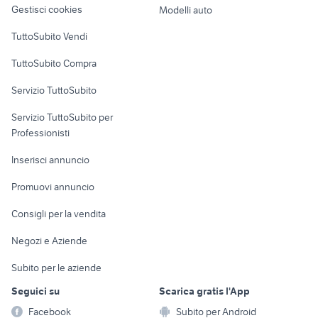
Gestisci cookies
Modelli auto
Case vacanza
TuttoSubito Vendi
Uffici e Locali
TuttoSubito Compra
commerciali
Servizio TuttoSubito
elettronica
per la casa e la
sports e hobby
Servizio TuttoSubito per
persona
Informatica
Animali
Professionisti
Arredamento e
Console e
Accessori per
Casalinghi
Inserisci annuncio
Videogiochi
animali
Elettrodomestici
Promuovi annuncio
Audio/Video
Musica e Film
Giardino e Fai da te
Consigli per la vendita
Fotografia
Libri e Riviste
Abbigliamento e
Negozi e Aziende
Telefonia
Strumenti Musicali
Accessori
Subito per le aziende
Sports
Tutto per i bambini
Seguici su
Scarica gratis l'App
Biciclette
Facebook
Subito per Android