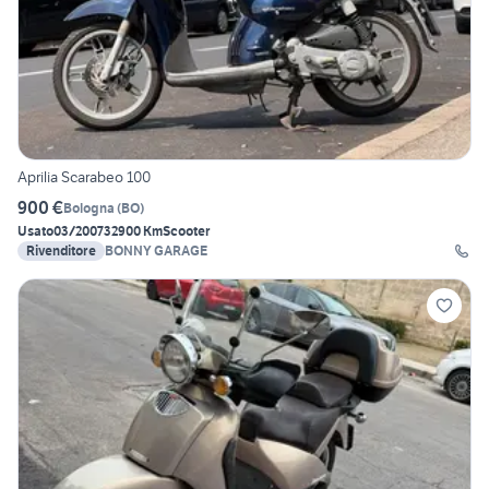
Aprilia Scarabeo 100
900 €
Bologna
(
BO
)
Usato
03/2007
32900 Km
Scooter
Rivenditore
BONNY GARAGE