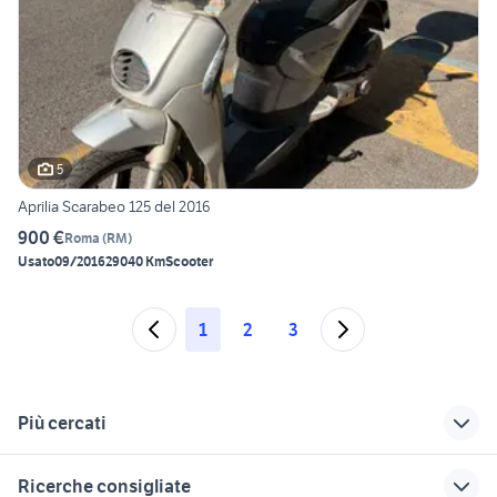
5
Aprilia Scarabeo 125 del 2016
900 €
Roma
(
RM
)
Usato
09/2016
29040 Km
Scooter
1
2
3
Più cercati
Correlati
Richerche simili
Suggerimenti
Ricerche consigliate