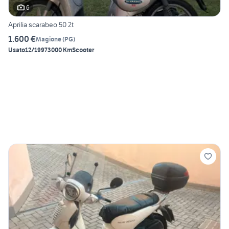
6
Aprilia scarabeo 50 2t
1.600 €
Magione
(
PG
)
Usato
12/1997
3000 Km
Scooter