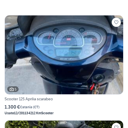
5
Scooter 125 Aprilia scarabeo
1.300 €
Catania
(
CT
)
Usato
12/2011
34212 Km
Scooter