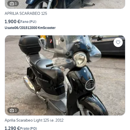
3
APRILIA SCARABEO 125
1.900 €
Fano
(
PU
)
Usato
06/2015
12000 Km
Scooter
3
Aprilia Scarabeo Light 125 i.e. 2012
1.290 €
Prato
(
PO
)