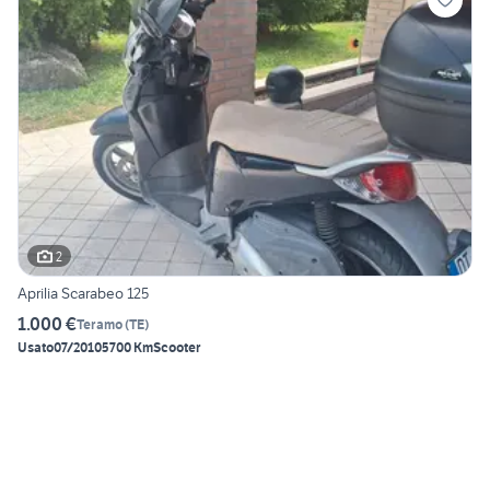
2
Aprilia Scarabeo 125
1.000 €
Teramo
(
TE
)
Usato
07/2010
5700 Km
Scooter