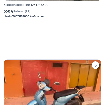
Scooter steed bee 125 km 8600
650 €
Palermo
(
PA
)
Usato
05/2008
8600 Km
Scooter