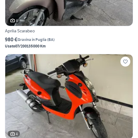
4
Aprilia Scarabeo
980 €
Gravina in Puglia
(
BA
)
Usato
07/2001
35000 Km
4