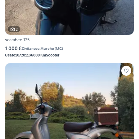
2
scarabeo 125
1.000 €
Civitanova Marche
(
MC
)
Usato
10/2011
36000 Km
Scooter