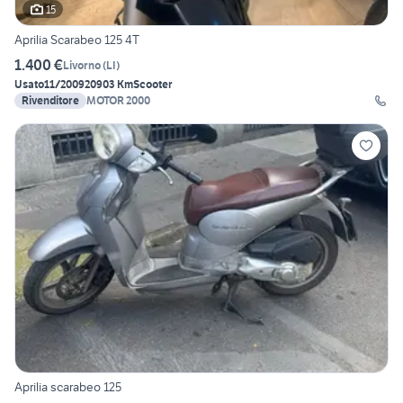
15
Aprilia Scarabeo 125 4T
1.400 €
Livorno
(
LI
)
Usato
11/2009
20903 Km
Scooter
Rivenditore
MOTOR 2000
Aprilia scarabeo 125