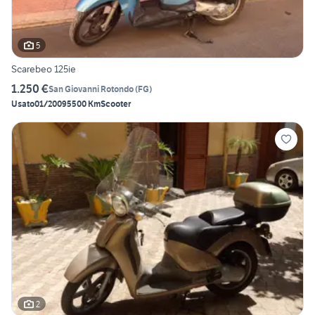
5
Scarebeo 125ie
1.250 €
San Giovanni Rotondo
(
FG
)
Usato
01/2009
5500 Km
Scooter
2