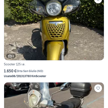
4
Scooter 125 i.e.
1.650 €
Orta San Giulio
(
NO
)
Usato
08/2013
13780 Km
Scooter