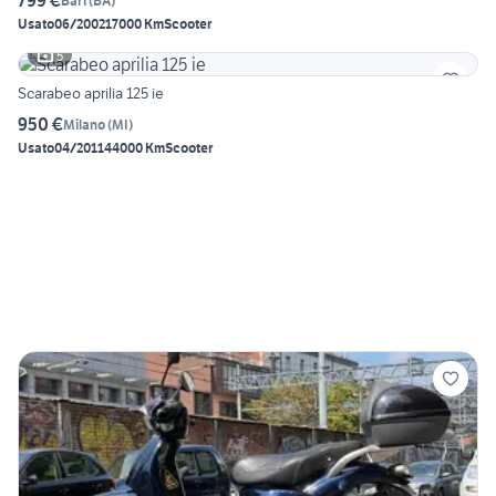
799 €
Bari
(
BA
)
Usato
06/2002
17000 Km
Scooter
5
Scarabeo aprilia 125 ie
950 €
Milano
(
MI
)
Usato
04/2011
44000 Km
Scooter