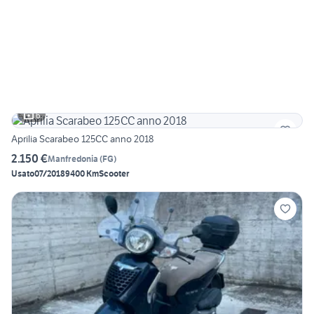
6
Aprilia Scarabeo 125CC anno 2018
2.150 €
Manfredonia
(
FG
)
Usato
07/2018
9400 Km
Scooter