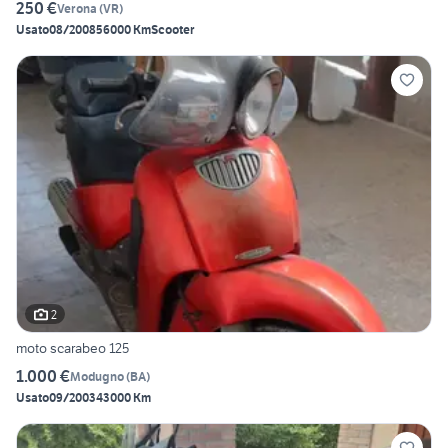
250 €
Verona
(
VR
)
Usato
08/2008
56000 Km
Scooter
2
moto scarabeo 125
1.000 €
Modugno
(
BA
)
Usato
09/2003
43000 Km