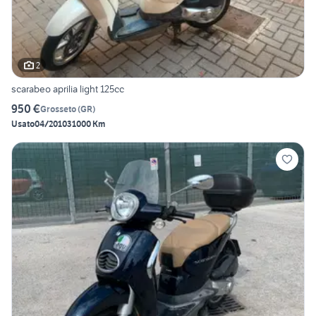
2
scarabeo aprilia light 125cc
950 €
Grosseto
(
GR
)
Usato
04/2010
31000 Km