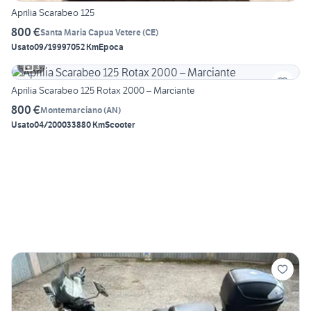
Aprilia Scarabeo 125
800 €
Santa Maria Capua Vetere
(
CE
)
Usato
09/1999
7052 Km
Epoca
3
Aprilia Scarabeo 125 Rotax 2000 – Marciante
800 €
Montemarciano
(
AN
)
Usato
04/2000
33880 Km
Scooter