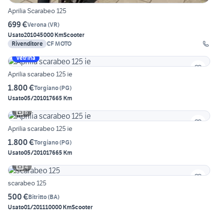
Aprilia Scarabeo 125
699 €
Verona
(
VR
)
Usato
2010
45000 Km
Scooter
Rivenditore
CF MOTO
Vetrina
Aprilia scarabeo 125 ie
1.800 €
Torgiano
(
PG
)
Usato
05/2010
17665 Km
6
Aprilia scarabeo 125 ie
1.800 €
Torgiano
(
PG
)
Usato
05/2010
17665 Km
4
scarabeo 125
500 €
Bitritto
(
BA
)
Usato
01/2011
10000 Km
Scooter