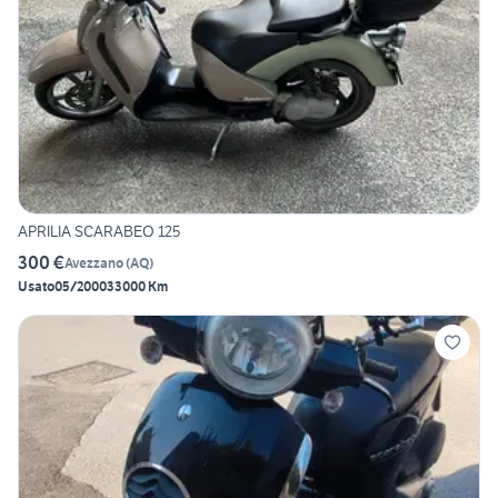
APRILIA SCARABEO 125
300 €
Avezzano
(
AQ
)
Usato
05/2000
33000 Km