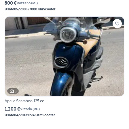
800 €
Rozzano
(
MI
)
Usato
05/2008
27000 Km
Scooter
5
Aprilia Scarabeo 125 cc
1.200 €
Vittoria
(
RG
)
Usato
04/2013
12246 Km
Scooter