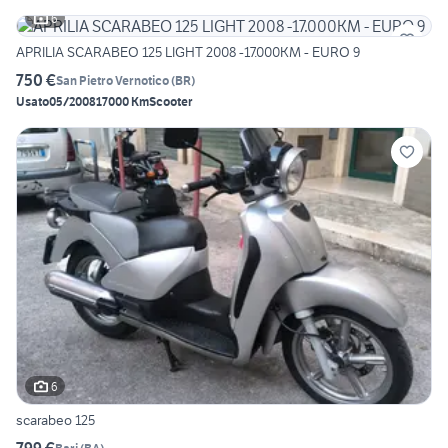
6
APRILIA SCARABEO 125 LIGHT 2008 -17.000KM - EURO 9
750 €
San Pietro Vernotico
(
BR
)
Usato
05/2008
17000 Km
Scooter
6
scarabeo 125