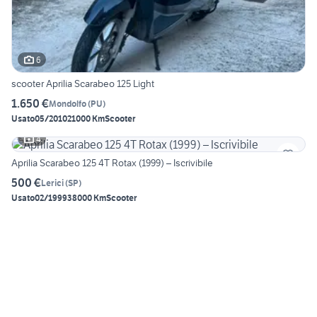
6
scooter Aprilia Scarabeo 125 Light
1.650 €
Mondolfo
(
PU
)
Usato
05/2010
21000 Km
Scooter
4
Aprilia Scarabeo 125 4T Rotax (1999) – Iscrivibile
500 €
Lerici
(
SP
)
Usato
02/1999
38000 Km
Scooter