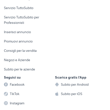
commerciali
Servizio TuttoSubito
elettronica
per la casa e la
sports e hobby
Servizio TuttoSubito per
persona
Informatica
Animali
Professionisti
Arredamento e
Console e
Accessori per
Casalinghi
Inserisci annuncio
Videogiochi
animali
Elettrodomestici
Promuovi annuncio
Audio/Video
Musica e Film
Giardino e Fai da te
Consigli per la vendita
Fotografia
Libri e Riviste
Abbigliamento e
Negozi e Aziende
Telefonia
Strumenti Musicali
Accessori
Subito per le aziende
Sports
Tutto per i bambini
Seguici su
Scarica gratis l'App
Biciclette
Facebook
Subito per Android
Collezionismo
TikTok
Subito per iOS
Instagram