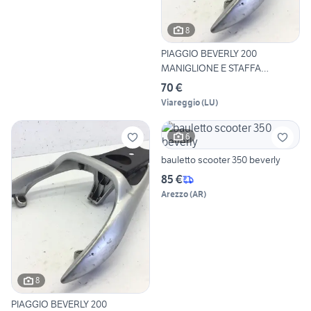
8
PIAGGIO BEVERLY 200
MANIGLIONE E STAFFA
SUPPORTO P
70 €
Viareggio
(
LU
)
6
bauletto scooter 350 beverly
85 €
Arezzo
(
AR
)
8
PIAGGIO BEVERLY 200