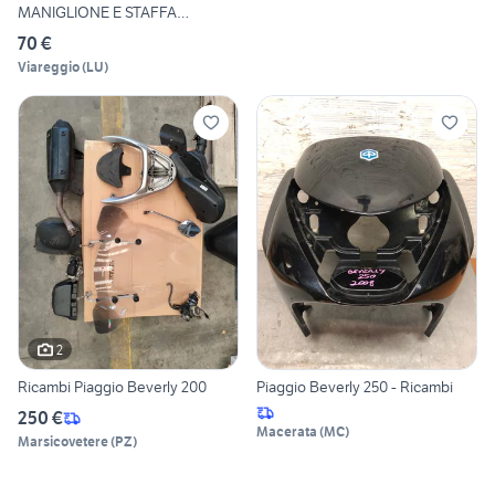
MANIGLIONE E STAFFA
SUPPORTO P
70 €
Viareggio
(
LU
)
2
Ricambi Piaggio Beverly 200
Piaggio Beverly 250 - Ricambi
250 €
Macerata
(
MC
)
Marsicovetere
(
PZ
)