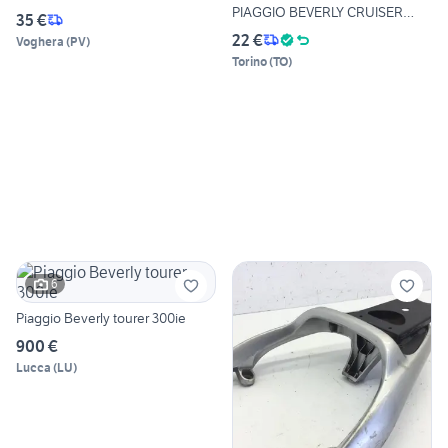
PIAGGIO BEVERLY CRUISER
35 €
250-5
22 €
Voghera
(
PV
)
Torino
(
TO
)
6
Piaggio Beverly tourer 300ie
900 €
Lucca
(
LU
)