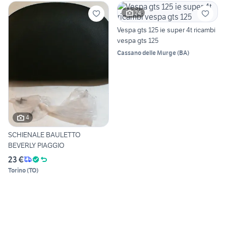
24
Vespa gts 125 ie super 4t ricambi
vespa gts 125
Cassano delle Murge
(
BA
)
4
SCHIENALE BAULETTO
BEVERLY PIAGGIO
23 €
Torino
(
TO
)