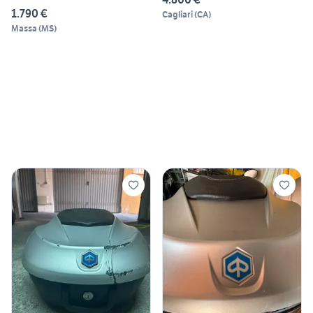
1.790 €
Cagliari
(
CA
)
Massa
(
MS
)