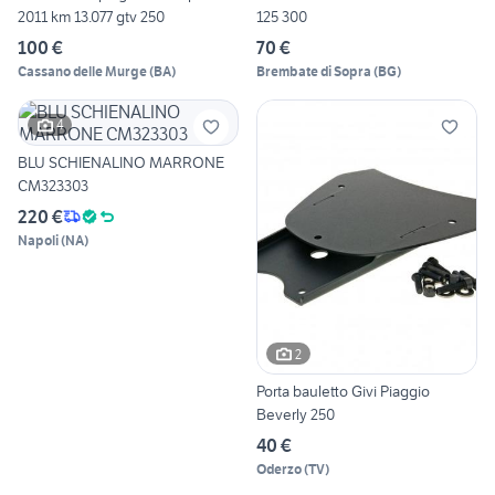
2011 km 13.077 gtv 250
125 300
100 €
70 €
Cassano delle Murge
(
BA
)
Brembate di Sopra
(
BG
)
4
BLU SCHIENALINO MARRONE
CM323303
220 €
Napoli
(
NA
)
2
Porta bauletto Givi Piaggio
Beverly 250
40 €
Oderzo
(
TV
)