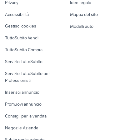
Privacy
Idee regalo
Garage e box
motom accessori moto Campania
honda sh 300 moto Piemonte
Caravan e Camper
Accessibilità
Mappa del sito
Loft, mansarde e
Veicoli commerciali
altro
Gestisci cookies
Modelli auto
Case vacanza
TuttoSubito Vendi
Uffici e Locali
TuttoSubito Compra
commerciali
Servizio TuttoSubito
elettronica
per la casa e la
sports e hobby
Servizio TuttoSubito per
persona
Informatica
Animali
Professionisti
Arredamento e
Console e
Accessori per
Casalinghi
Inserisci annuncio
Videogiochi
animali
Elettrodomestici
Promuovi annuncio
Audio/Video
Musica e Film
Giardino e Fai da te
Consigli per la vendita
Fotografia
Libri e Riviste
Abbigliamento e
Negozi e Aziende
Telefonia
Strumenti Musicali
Accessori
Subito per le aziende