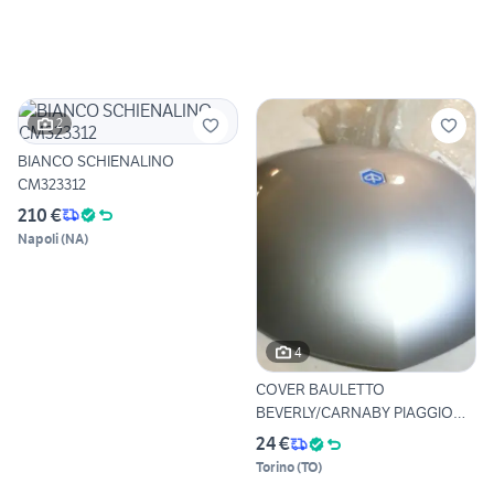
2
BIANCO SCHIENALINO
CM323312
210 €
Napoli
(
NA
)
4
COVER BAULETTO
BEVERLY/CARNABY PIAGGIO
65440100F2
24 €
Torino
(
TO
)