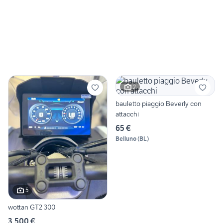
2
bauletto piaggio Beverly con
attacchi
65 €
Belluno
(
BL
)
5
wottan GT2 300
3.500 €