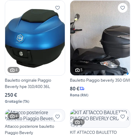
4
5
Bauletto originale Piaggio
Bauletto Piaggio beverly 350 GIVI
Beverly hpe 310/400 36L
80 €
250 €
Roma
(
RM
)
Grottaglie
(
TA
)
4
3
Attacco posteriore bauletto
KIT ATTACCO BAULETTO
Piaggio Beverly