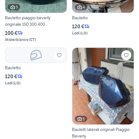
5
4
Bauletto piaggio beverly
Bauletto
originale 150 300 400
120 €
100 €
Lodi
(
LO
)
Misterbianco
(
CT
)
Bauletto
120 €
Lodi
(
LO
)
5
Bauletti laterali originali Piaggio
Beverly