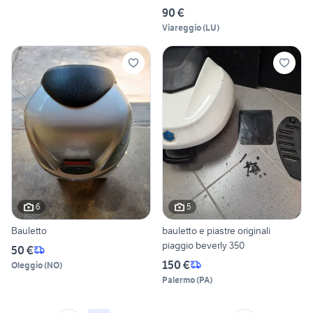
90 €
Viareggio
(
LU
)
6
5
Bauletto
bauletto e piastre originali
piaggio beverly 350
50 €
150 €
Oleggio
(
NO
)
Palermo
(
PA
)