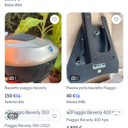
Roma
(
RM
)
3
2
Bauletto piaggio beverly
Piastra porta bauletto Piaggio
150 €
40 €
Salerno
(
SA
)
Monza
(
MB
)
6
Piaggio Beverly 400 hpe
Piaggio Beverly 350 (2012)
4.800 €