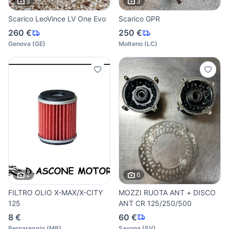
3
3
Scarico LeoVince LV One Evo
Scarico GPR
260 €
250 €
Genova
(
GE
)
Molteno
(
LC
)
2
6
FILTRO OLIO X-MAX/X-CITY
MOZZI RUOTA ANT + DISCO
125
ANT CR 125/250/500
8 €
60 €
Bernareggio
(
MB
)
Savona
(
SV
)