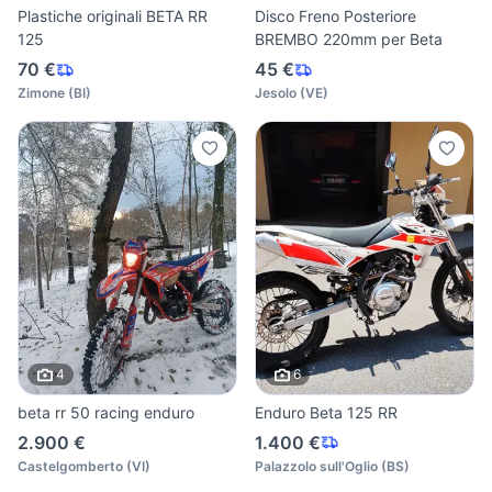
Plastiche originali BETA RR
Disco Freno Posteriore
125
BREMBO 220mm per Beta
70 €
45 €
Zimone
(
BI
)
Jesolo
(
VE
)
4
6
beta rr 50 racing enduro
Enduro Beta 125 RR
2.900 €
1.400 €
Castelgomberto
(
VI
)
Palazzolo sull'Oglio
(
BS
)