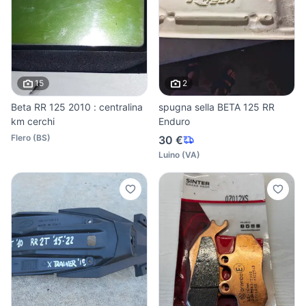
15
2
Beta RR 125 2010 : centralina
spugna sella BETA 125 RR
km cerchi
Enduro
Flero
(
BS
)
30 €
Luino
(
VA
)