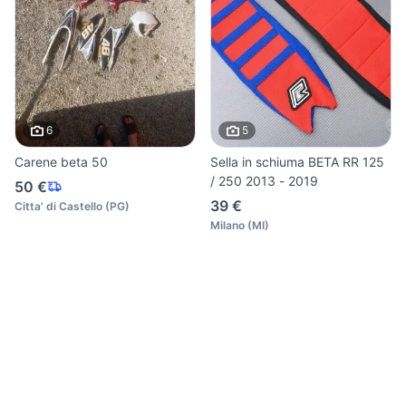
6
5
Carene beta 50
Sella in schiuma BETA RR 125
/ 250 2013 - 2019
50 €
39 €
Citta' di Castello
(
PG
)
Milano
(
MI
)