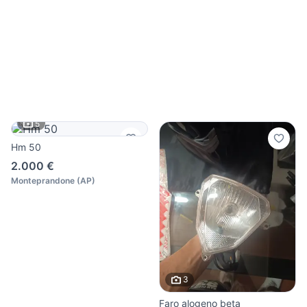
5
Hm 50
2.000 €
Monteprandone
(
AP
)
3
Faro alogeno beta