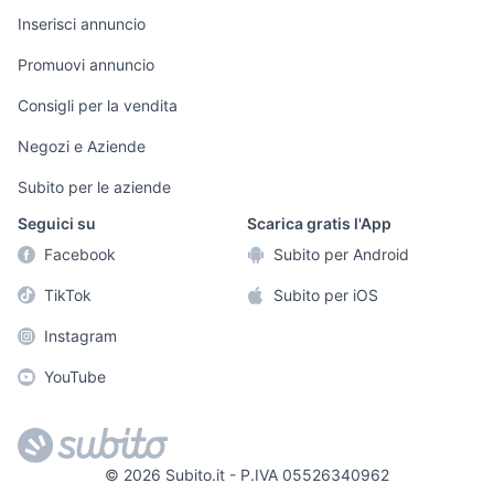
Arredamento e
Inserisci annuncio
Console e
Accessori per
Casalinghi
Videogiochi
animali
Promuovi annuncio
Elettrodomestici
Audio/Video
Musica e Film
Consigli per la vendita
Giardino e Fai da
Fotografia
Libri e Riviste
te
Negozi e Aziende
Telefonia
Strumenti Musicali
Abbigliamento e
Subito per le aziende
Accessori
Sports
Seguici su
Scarica gratis l'App
Tutto per i bambini
Facebook
Subito per Android
Biciclette
TikTok
Subito per iOS
Collezionismo
Instagram
YouTube
©
2026
Subito.it - P.IVA 05526340962