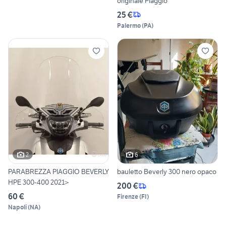
originale Piaggio
25 €
Palermo
(
PA
)
2
6
PARABREZZA PIAGGIO BEVERLY
bauletto Beverly 300 nero opaco
HPE 300-400 2021>
200 €
60 €
Firenze
(
FI
)
Napoli
(
NA
)