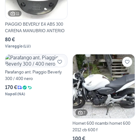
11
PIAGGIO BEVERLY E4 ABS 300
CARENA MANUBRIO ANTERIO
80 €
Viareggio
(
LU
)
Parafango ant. Piaggio Beverly
300 / 400 nero
170 €
Napoli
(
NA
)
7
Hornet 600 ricambi hornet 600
2012 cb 600 f
100 €