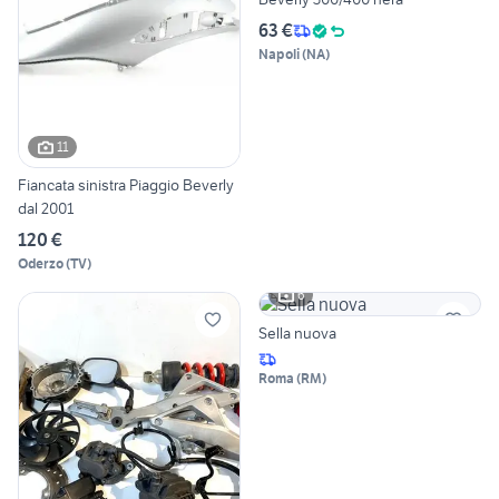
63 €
Napoli
(
NA
)
11
Fiancata sinistra Piaggio Beverly
dal 2001
120 €
Oderzo
(
TV
)
6
Sella nuova
Roma
(
RM
)