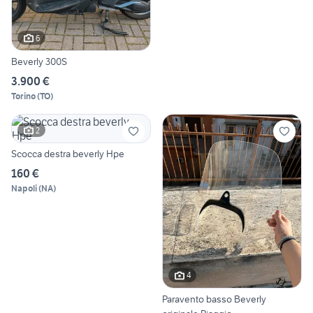
6
Beverly 300S
3.900 €
Torino
(
TO
)
2
Scocca destra beverly Hpe
160 €
Napoli
(
NA
)
4
Paravento basso Beverly