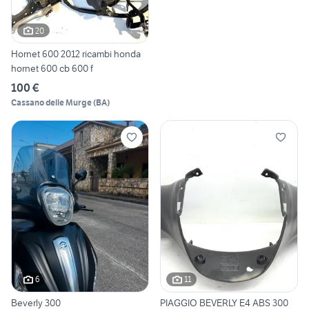
20
Hornet 600 2012 ricambi honda
hornet 600 cb 600 f
100 €
Cassano delle Murge
(
BA
)
6
11
Beverly 300
PIAGGIO BEVERLY E4 ABS 300