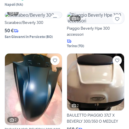
Napoli
(
NA
)
6
6
Scarabeo/Beverly 300
Piaggio Beverly Hpe 300
50 €
accessori
San Giovanni in Persiceto
(
BO
)
Torino
(
TO
)
2
BAULETTO PIAGGIO 37LT X
2
BEVERLY 300/350 O MEDLEY