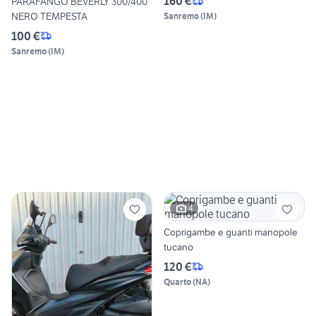
160 €
PARAFANGO BEVERLY 300/400
NERO TEMPESTA
Sanremo
(
IM
)
100 €
Sanremo
(
IM
)
4
Coprigambe e guanti manopole
tucano
120 €
Quarto
(
NA
)