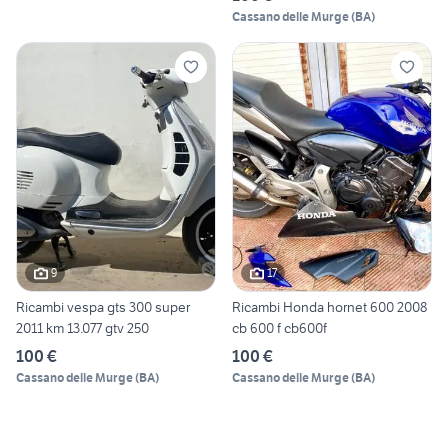
Cassano delle Murge
(
BA
)
9
17
Ricambi vespa gts 300 super
Ricambi Honda hornet 600 2008
2011 km 13.077 gtv 250
cb 600 f cb600f
100 €
100 €
Cassano delle Murge
(
BA
)
Cassano delle Murge
(
BA
)