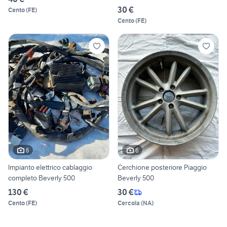
30 €
Cento
(
FE
)
Cento
(
FE
)
6
6
Impianto elettrico cablaggio
Cerchione posteriore Piaggio
completo Beverly 500
Beverly 500
130 €
30 €
Cento
(
FE
)
Cercola
(
NA
)