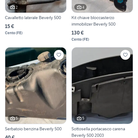
2
4
Cavalletto laterale Beverly 500
Kit chiave bloccasterzo
immobilizer Beverly 500
15 €
130 €
Cento
(
FE
)
Cento
(
FE
)
5
5
Serbatoio benzina Beverly 500
Sottosella portacasco carena
Beverly 500 2003
40 €