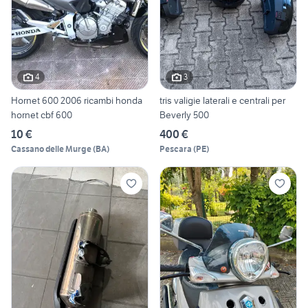
4
3
Hornet 600 2006 ricambi honda
tris valigie laterali e centrali per
hornet cbf 600
Beverly 500
10 €
400 €
Cassano delle Murge
(
BA
)
Pescara
(
PE
)