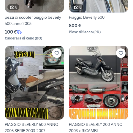
6
6
pezzi di scooter piaggio beverly
Piaggio Beverly 500
500 anno 2003
800 €
100 €
Piove di Sacco
(
PD
)
Calderara di Reno
(
BO
)
PIAGGIO BEVERLY 500 ANNO
PIAGGIO BEVERLY 200 ANNO
2005 SERIE 2003-2007
2003 x RICAMBI