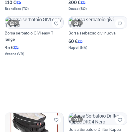
110 €
300 €
Brandizzo
(
TO
)
Dozza
(
BO
)
5
2
Borsa serbatoio GIVI easy T
Borsa serbatoio givi nuova
range
60 €
45 €
Napoli
(
NA
)
Verona
(
VR
)
3
Borsa Serbatoio Drifter Kappa