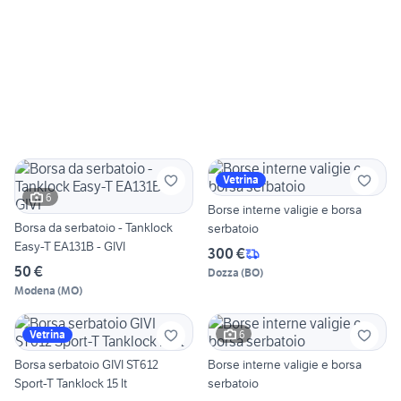
Vetrina
6
Borse interne valigie e borsa
Borsa da serbatoio - Tanklock
serbatoio
Easy-T EA131B - GIVI
300 €
50 €
Dozza
(
BO
)
Modena
(
MO
)
6
Vetrina
Borsa serbatoio GIVI ST612
Borse interne valigie e borsa
Sport-T Tanklock 15 lt
serbatoio