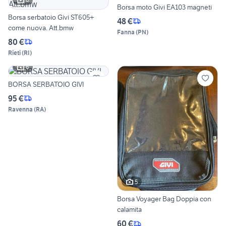
Borsa moto Givi EA103 magneti
Borsa serbatoio Givi ST605+
48 €
come nuova. Att.bmw
Fanna
(
PN
)
80 €
Rieti
(
RI
)
6
BORSA SERBATOIO GIVI
95 €
Ravenna
(
RA
)
5
Borsa Voyager Bag Doppia con
calamita
60 €