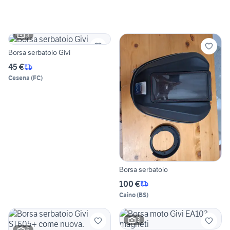
3
Borsa serbatoio Givi
45 €
Cesena
(
FC
)
Borsa serbatoio
100 €
Caino
(
BS
)
3
6