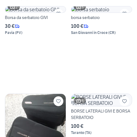
2
5
Borsa da serbatoio GIVI
borsa serbatoio
30 €
100 €
Pavia
(
PV
)
San Giovanni in Croce
(
CR
)
6
BORSE LATERALI GIVI E BORSA
SERBATOIO
100 €
Taranto
(
TA
)