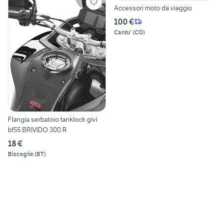
Accessori moto da viaggio
100 €
Cantu'
(
CO
)
Flangia serbatoio tanklock givi
bf55 BRIVIDO 300 R
18 €
Bisceglie
(
BT
)