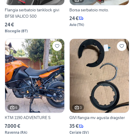
Flangia serbatoio tanklock givi
Borsa serbatoio moto.
BF58 VALICO 500
24 €
24 €
Avio
(
TN
)
Bisceglie
(
BT
)
6
3
KTM 1190 ADVENTURE S
GIVI flangia mv agusta dragster
7.000 €
35 €
Ravenna
(
RA
)
Ceriale
(
SV
)