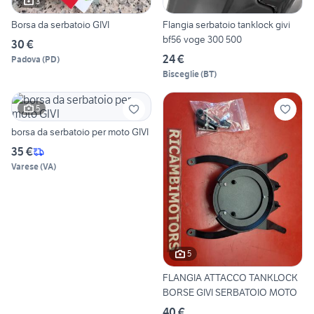
3
Borsa da serbatoio GIVI
Flangia serbatoio tanklock givi
bf56 voge 300 500
30 €
24 €
Padova
(
PD
)
Bisceglie
(
BT
)
5
borsa da serbatoio per moto GIVI
35 €
Varese
(
VA
)
5
FLANGIA ATTACCO TANKLOCK
BORSE GIVI SERBATOIO MOTO
40 €