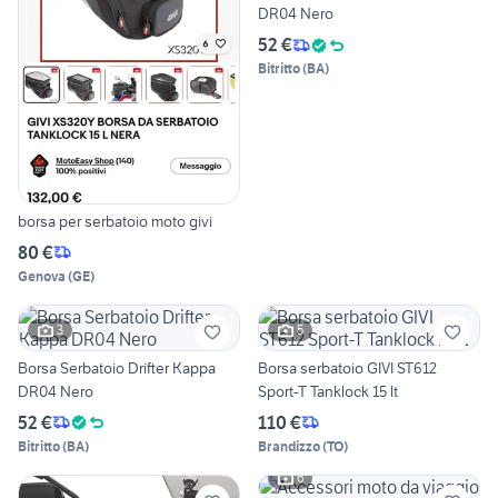
DR04 Nero
52 €
Bitritto
(
BA
)
borsa per serbatoio moto givi
80 €
Genova
(
GE
)
3
5
Borsa Serbatoio Drifter Kappa
Borsa serbatoio GIVI ST612
DR04 Nero
Sport-T Tanklock 15 lt
52 €
110 €
Bitritto
(
BA
)
Brandizzo
(
TO
)
6