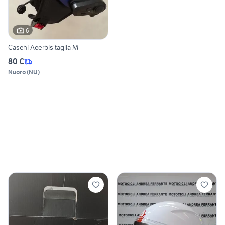
6
Caschi Acerbis taglia M
80 €
Nuoro
(
NU
)