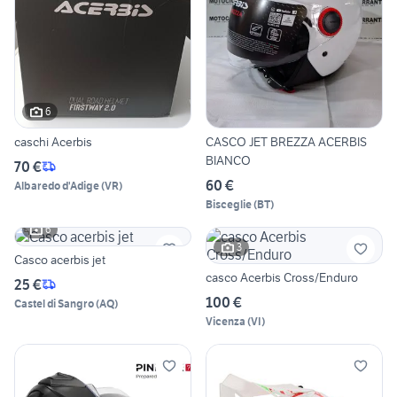
6
caschi Acerbis
CASCO JET BREZZA ACERBIS
BIANCO
70 €
60 €
Albaredo d'Adige
(
VR
)
Bisceglie
(
BT
)
6
3
Casco acerbis jet
casco Acerbis Cross/Enduro
25 €
100 €
Castel di Sangro
(
AQ
)
Vicenza
(
VI
)