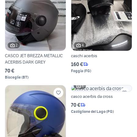
2
4
CASCO JET BREZZA METALLIC
caschi acerbis
ACERBIS DARK GREY
160 €
70 €
Foggia
(
FG
)
Bisceglie
(
BT
)
5
casco acerbis da cross
70 €
Castiglione del Lago
(
PG
)