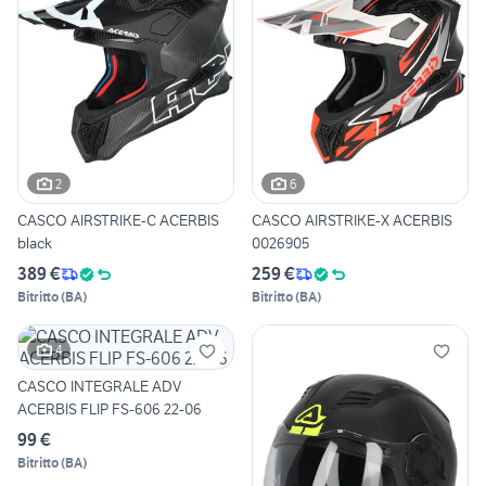
2
6
CASCO AIRSTRIKE-C ACERBIS
CASCO AIRSTRIKE-X ACERBIS
black
0026905
389 €
259 €
Bitritto
(
BA
)
Bitritto
(
BA
)
4
CASCO INTEGRALE ADV
ACERBIS FLIP FS-606 22-06
99 €
Bitritto
(
BA
)