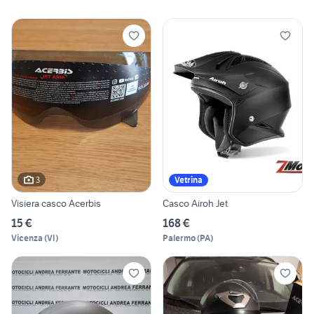
3
Vetrina
Visiera casco Acerbis
Casco Airoh Jet
15 €
168 €
Vicenza
(
VI
)
Palermo
(
PA
)