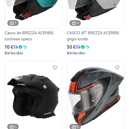
5
4
Casco Jet BREZZA ACERBIS
CASCO JET BREZZA ACERBIS
turchese opaco
grigio lucido
70 €
50 €
Bitritto
(
BA
)
Bitritto
(
BA
)
3
5