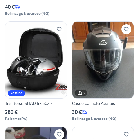
40 €
Bellinzago Novarese
(
NO
)
3
Vetrina
Tris Borse SHAD trk 502 x
Casco da moto Acerbis
280 €
30 €
Palermo
(
PA
)
Bellinzago Novarese
(
NO
)