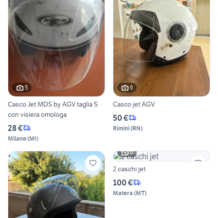
5
6
Casco Jet MDS by AGV taglia S
Casco jet AGV
con visiera omologa
50 €
28 €
Rimini
(
RN
)
Milano
(
MI
)
6
2 caschi jet
100 €
Matera
(
MT
)