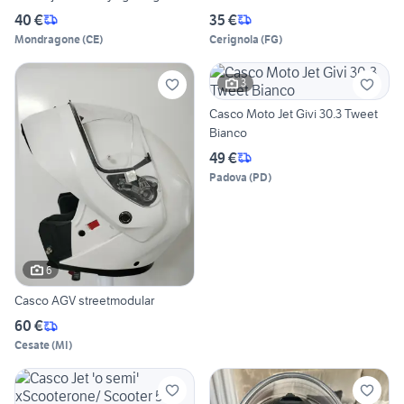
40 €
35 €
Mondragone
(
CE
)
Cerignola
(
FG
)
3
Casco Moto Jet Givi 30.3 Tweet
Bianco
49 €
Padova
(
PD
)
6
Casco AGV streetmodular
60 €
Cesate
(
MI
)