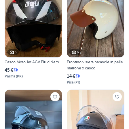
6
6
Casco Moto Jet AGV Fluid Nero
Frontino visiera parasole in pelle
marrone x casco
45 €
14 €
Parma
(
PR
)
Pisa
(
PI
)