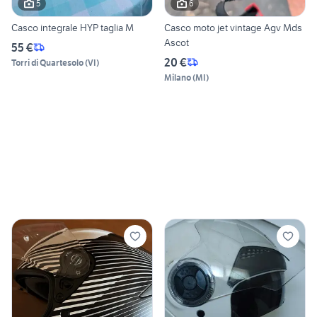
5
6
Casco integrale HYP taglia M
Casco moto jet vintage Agv Mds
Ascot
55 €
20 €
Torri di Quartesolo
(
VI
)
Milano
(
MI
)