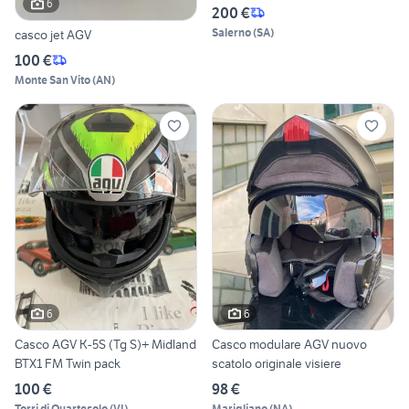
6
200 €
Salerno
(
SA
)
casco jet AGV
100 €
Monte San Vito
(
AN
)
6
6
Casco AGV K-5S (Tg S)+ Midland
Casco modulare AGV nuovo
BTX1 FM Twin pack
scatolo originale visiere
100 €
98 €
Torri di Quartesolo
(
VI
)
Marigliano
(
NA
)