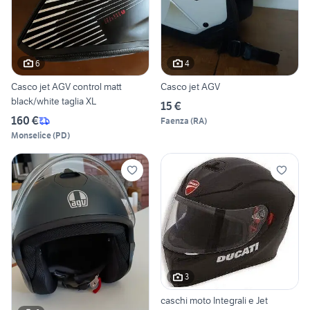
6
4
Casco jet AGV control matt
Casco jet AGV
black/white taglia XL
15 €
160 €
Faenza
(
RA
)
Monselice
(
PD
)
3
caschi moto Integrali e Jet