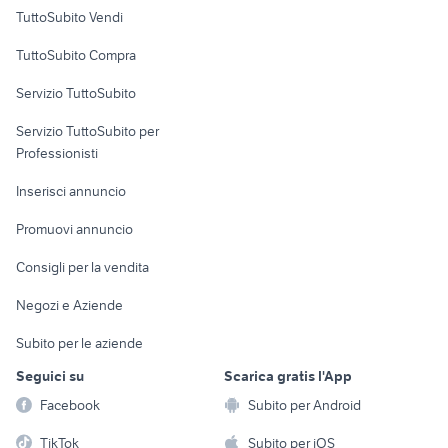
Case vacanza
TuttoSubito Vendi
Uffici e Locali
TuttoSubito Compra
commerciali
Servizio TuttoSubito
elettronica
per la casa e la
sports e hobby
Servizio TuttoSubito per
persona
Informatica
Animali
Professionisti
Arredamento e
Console e
Accessori per
Casalinghi
Inserisci annuncio
Videogiochi
animali
Elettrodomestici
Promuovi annuncio
Audio/Video
Musica e Film
Giardino e Fai da te
Consigli per la vendita
Fotografia
Libri e Riviste
Abbigliamento e
Negozi e Aziende
Telefonia
Strumenti Musicali
Accessori
Subito per le aziende
Sports
Tutto per i bambini
Seguici su
Scarica gratis l'App
Biciclette
Facebook
Subito per Android
Collezionismo
TikTok
Subito per iOS