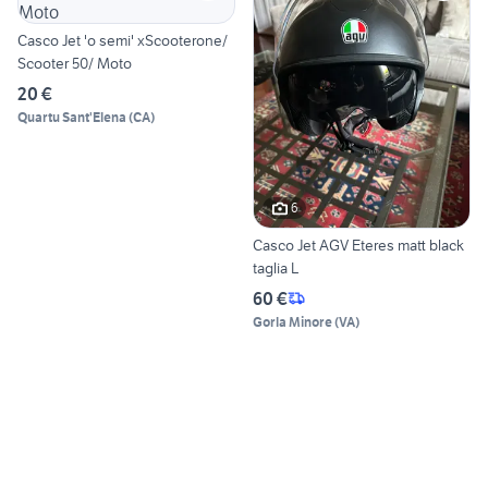
Casco Jet 'o semi' xScooterone/
Scooter 50/ Moto
20 €
Quartu Sant'Elena
(
CA
)
6
Casco Jet AGV Eteres matt black
taglia L
60 €
Gorla Minore
(
VA
)