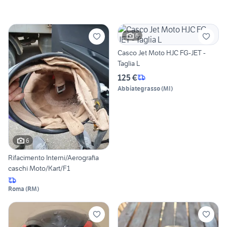
6
Casco Jet Moto HJC FG-JET -
Taglia L
125 €
Abbiategrasso
(
MI
)
6
Rifacimento Interni/Aerografia
caschi Moto/Kart/F1
Roma
(
RM
)