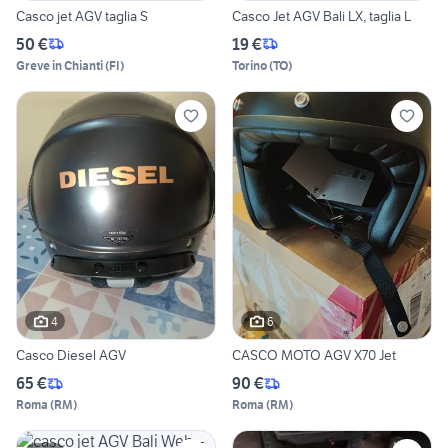
Casco jet AGV taglia S
Casco Jet AGV Bali LX, taglia L
50 €
19 €
Greve in Chianti
(
FI
)
Torino
(
TO
)
4
6
Casco Diesel AGV
CASCO MOTO AGV X70 Jet
65 €
90 €
Roma
(
RM
)
Roma
(
RM
)