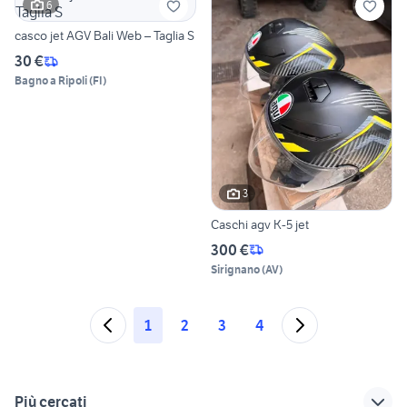
6
casco jet AGV Bali Web – Taglia S
30 €
Bagno a Ripoli
(
FI
)
3
Caschi agv K-5 jet
300 €
Sirignano
(
AV
)
1
2
3
4
Più cercati