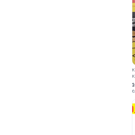
K
K
1
C