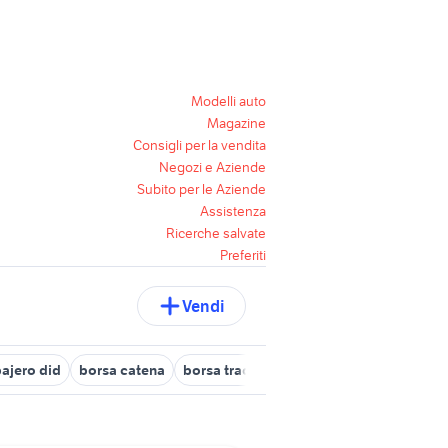
Modelli auto
Magazine
Consigli per la vendita
Negozi e Aziende
Subito per le Aziende
Assistenza
Ricerche salvate
Preferiti
Vendi
ajero did
borsa catena
borsa tracolla catena
olio catena mot