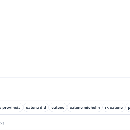
a provincia
catena did
catene
catene michelin
rk catene
p
vx3