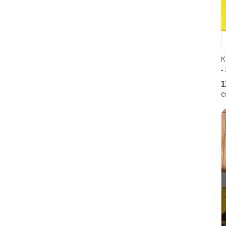
K
-
1
C