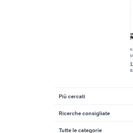
K
M
1
B
Più cercati
Correlati
R
Ricerche consigliate
borsa a spalla con catena
k
piaggio ape 50
t
coprimozzi fiat accessori auto
honda zx
Tutte le categorie