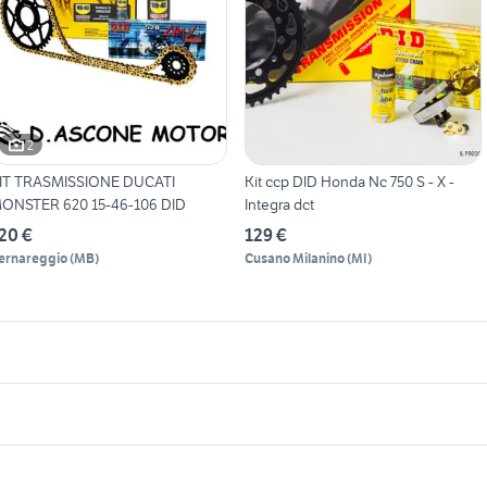
2
IT TRASMISSIONE DUCATI
Kit ccp DID Honda Nc 750 S - X -
ONSTER 620 15-46-106 DID
Integra dct
20 €
129 €
ernareggio
(
MB
)
Cusano Milanino
(
MI
)
icherche simili
Suggerimenti
tm 690 usato
lml star 200
concessionaria bm
yphoon 50
motos enduro 125 2t
 dio moto
moto usate malgrate
Cuneo provincia