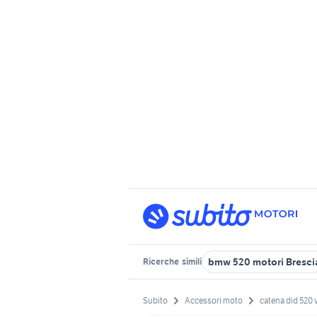
bmw 520 motori Bresci
Ricerche
simili
Subito
Accessori moto
catena did 520 