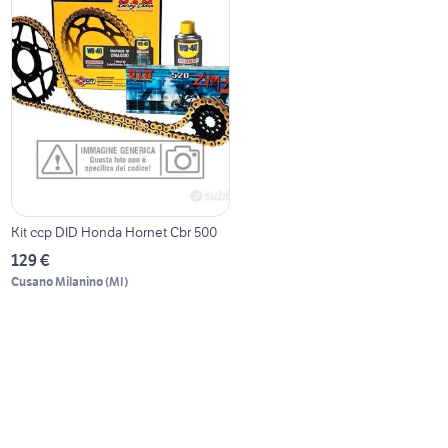
Kit ccp DID Honda Hornet Cbr 500
129 €
Cusano Milanino
(
MI
)