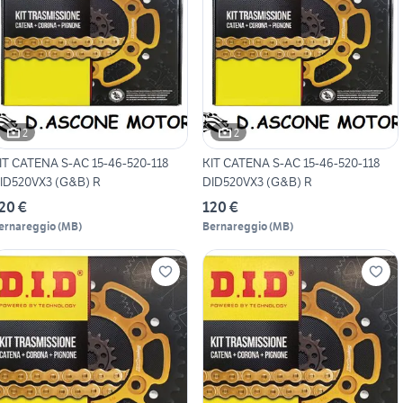
2
2
IT CATENA S-AC 15-46-520-118
KIT CATENA S-AC 15-46-520-118
ID520VX3 (G&B) R
DID520VX3 (G&B) R
20 €
120 €
ernareggio
(
MB
)
Bernareggio
(
MB
)