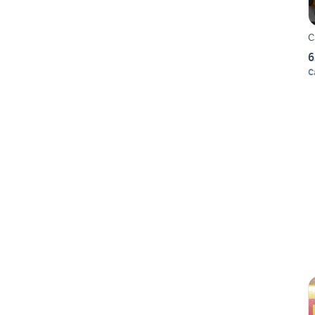
C
6
C