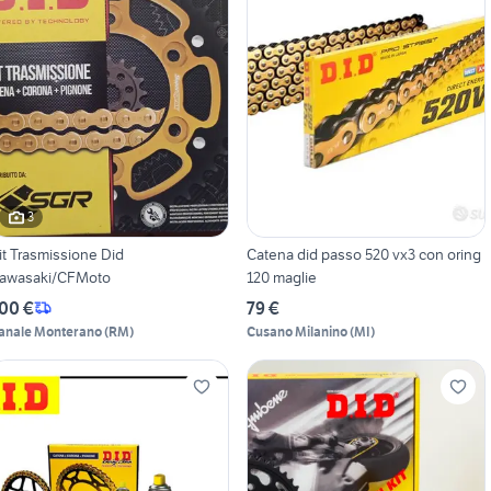
3
it Trasmissione Did
Catena did passo 520 vx3 con oring
awasaki/CFMoto
120 maglie
00 €
79 €
anale Monterano
(
RM
)
Cusano Milanino
(
MI
)