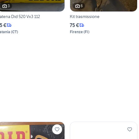
3
6
atena Did 520 Vx3 112
Kit trasmissione
5 €
75 €
atania
(
CT
)
Firenze
(
FI
)