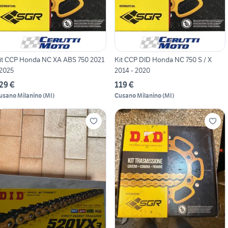
it CCP Honda NC XA ABS 750 2021
Kit CCP DID Honda NC 750 S / X
 2025
2014 - 2020
29 €
119 €
usano Milanino
(
MI
)
Cusano Milanino
(
MI
)