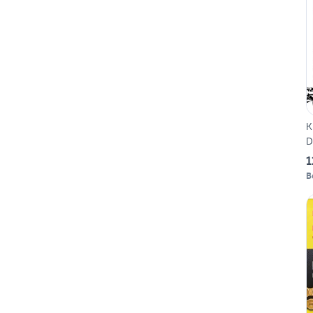
K
D
1
B