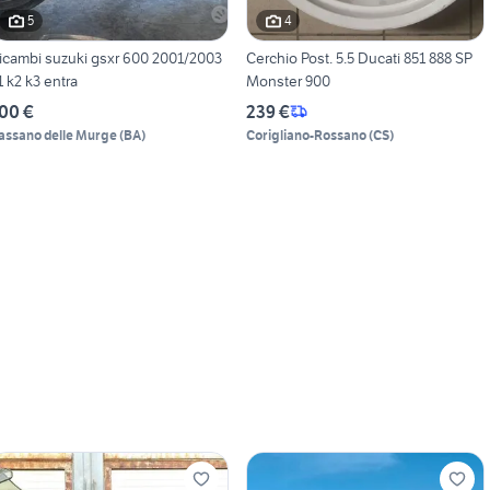
5
4
icambi suzuki gsxr 600 2001/2003
Cerchio Post. 5.5 Ducati 851 888 SP
1 k2 k3 entra
Monster 900
00 €
239 €
assano delle Murge
(
BA
)
Corigliano-Rossano
(
CS
)