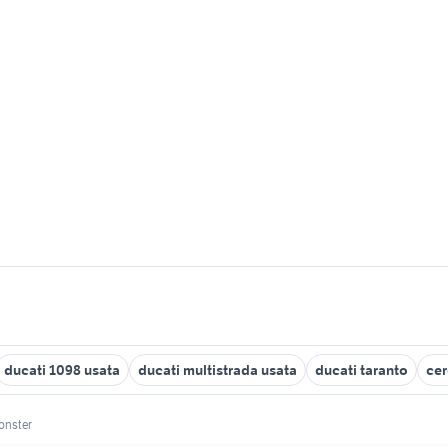
ducati 1098 usata
ducati multistrada usata
ducati taranto
cer
onster