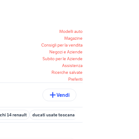
Modelli auto
Magazine
Consigli per la vendita
Negozi e Aziende
Subito per le Aziende
Assistenza
Ricerche salvate
Preferiti
Vendi
chi 14 renault
ducati usate toscana
cerchi 18 golf 7
cerchi mer