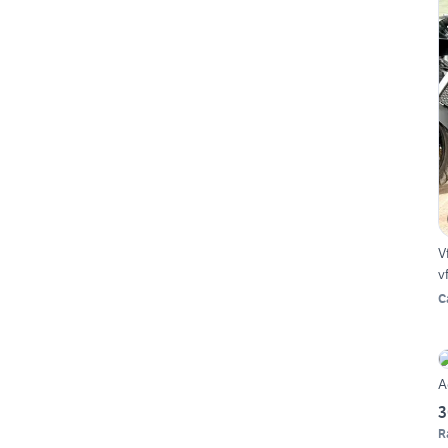
V
v
C
A
3
R