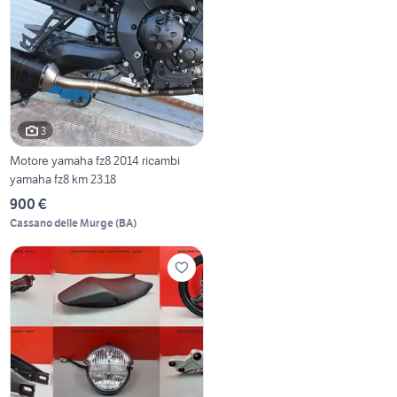
3
Motore yamaha fz8 2014 ricambi
yamaha fz8 km 23.18
900 €
Cassano delle Murge
(
BA
)