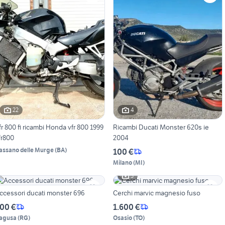
22
4
fr 800 fi ricambi Honda vfr 800 1999
Ricambi Ducati Monster 620s ie
fr800
2004
assano delle Murge
(
BA
)
100 €
Milano
(
MI
)
3
ccessori ducati monster 696
Cerchi marvic magnesio fuso
00 €
1.600 €
agusa
(
RG
)
Osasio
(
TO
)