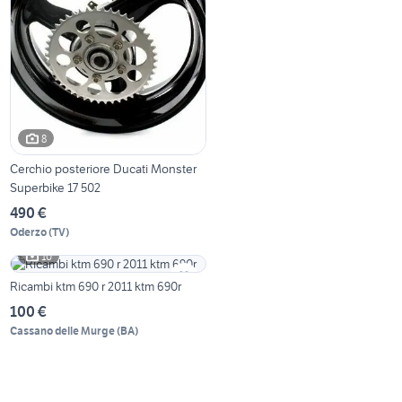
8
Cerchio posteriore Ducati Monster
Superbike 17 502
490 €
Oderzo
(
TV
)
10
Ricambi ktm 690 r 2011 ktm 690r
100 €
Cassano delle Murge
(
BA
)