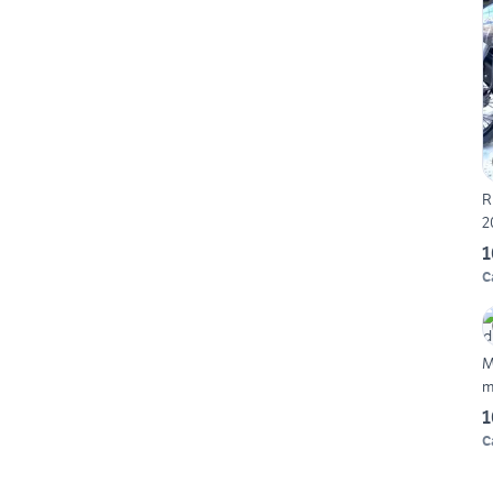
R
2
1
C
M
m
1
C