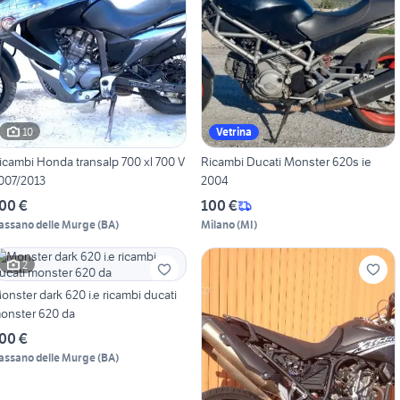
10
Vetrina
icambi Honda transalp 700 xl 700 V
Ricambi Ducati Monster 620s ie
007/2013
2004
00 €
100 €
assano delle Murge
(
BA
)
Milano
(
MI
)
2
onster dark 620 i.e ricambi ducati
onster 620 da
00 €
assano delle Murge
(
BA
)