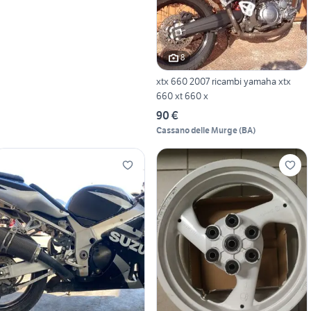
8
xtx 660 2007 ricambi yamaha xtx
660 xt 660 x
90 €
Cassano delle Murge
(
BA
)