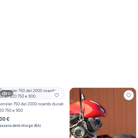
11
onster 750 del 2000 ricambi ducati
20 750 e 900
00 €
assano delle Murge
(
BA
)