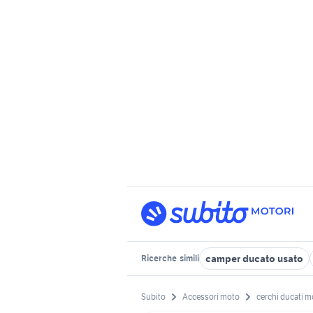
camper ducato usato
Ricerche
simili
Subito
Accessori moto
cerchi ducati m