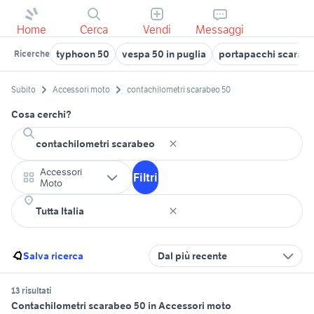
Home
Cerca
Vendi
Messaggi
typhoon 50
vespa 50 in puglia
portapacchi scarab
Ricerche
Subito
Accessori moto
contachilometri scarabeo 50
Cosa cerchi?
Accessori
Filtri
Moto
Salva ricerca
Dal più recente
13 risultati
Contachilometri scarabeo 50 in Accessori moto