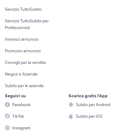
Servizio TuttoSubito
elettronica
per la casa e la
sports e hobby
Servizio TuttoSubito per
persona
Informatica
Animali
Professionisti
Arredamento e
Console e
Accessori per
Casalinghi
Inserisci annuncio
Videogiochi
animali
Elettrodomestici
Promuovi annuncio
Audio/Video
Musica e Film
Giardino e Fai da te
Consigli per la vendita
Fotografia
Libri e Riviste
Abbigliamento e
Negozi e Aziende
Telefonia
Strumenti Musicali
Accessori
Subito per le aziende
Sports
Tutto per i bambini
Seguici su
Scarica gratis l'App
Biciclette
Facebook
Subito per Android
Collezionismo
TikTok
Subito per iOS
Instagram