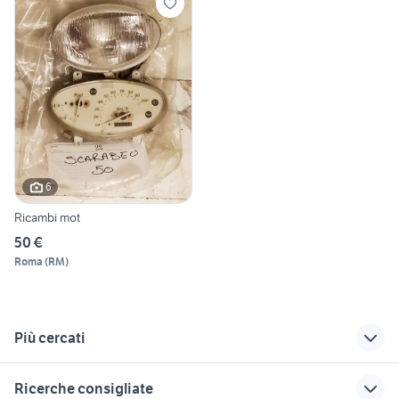
6
Ricambi mot
50 €
Roma
(
RM
)
Più cercati
Correlati
Richerche simili
Suggerimenti
Ricerche consigliate