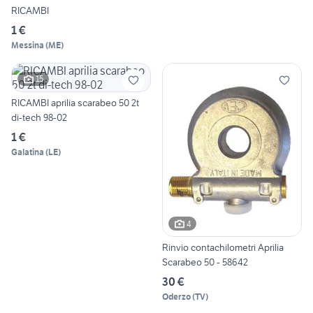
RICAMBI
1 €
Messina
(
ME
)
15
RICAMBI aprilia scarabeo 50 2t
di-tech 98-02
1 €
Galatina
(
LE
)
4
Rinvio contachilometri Aprilia
Scarabeo 50 - 58642
30 €
Oderzo
(
TV
)