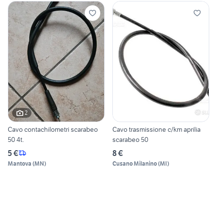
2
Cavo contachilometri scarabeo
Cavo trasmissione c/km aprilia
50 4t.
scarabeo 50
5 €
8 €
Mantova
(
MN
)
Cusano Milanino
(
MI
)