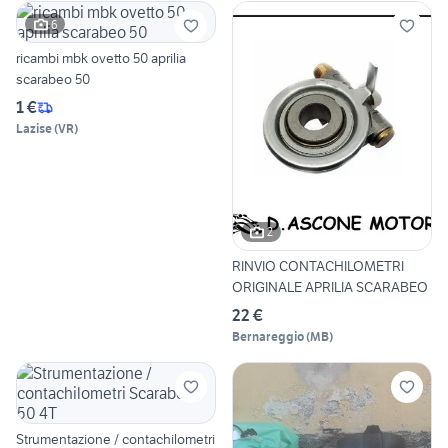
6
ricambi mbk ovetto 50 aprilia
scarabeo 50
1 €
Lazise
(
VR
)
2
RINVIO CONTACHILOMETRI
ORIGINALE APRILIA SCARABEO
22 €
Bernareggio
(
MB
)
Strumentazione / contachilometri