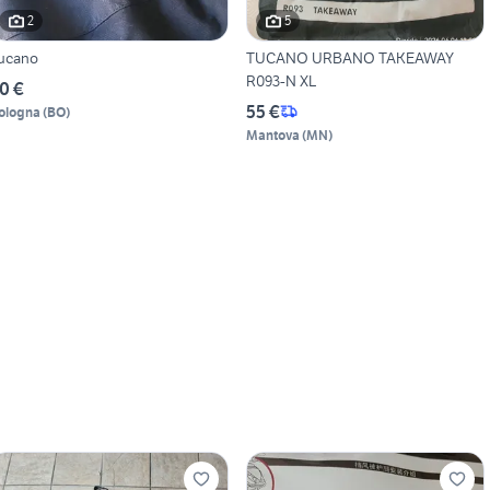
2
5
ucano
TUCANO URBANO TAKEAWAY
R093-N XL
0 €
55 €
ologna
(
BO
)
Mantova
(
MN
)