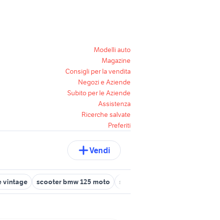
Modelli auto
Magazine
Consigli per la vendita
Negozi e Aziende
Subito per le Aziende
Assistenza
Ricerche salvate
Preferiti
Vendi
e vintage
scooter bmw 125 moto
scooter bmw elettrico
scoote