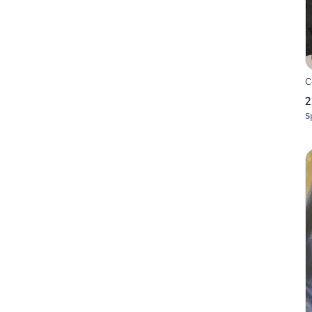
C
2
S