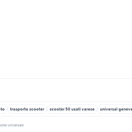
oto
trasporto scooter
scooter 50 usati varese
universal genev
oter universale