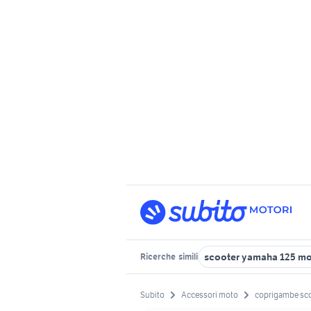
scooter yamaha 125 m
Ricerche
simili
Subito
Accessori moto
coprigambe sco