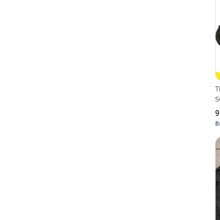
T
S
9
B