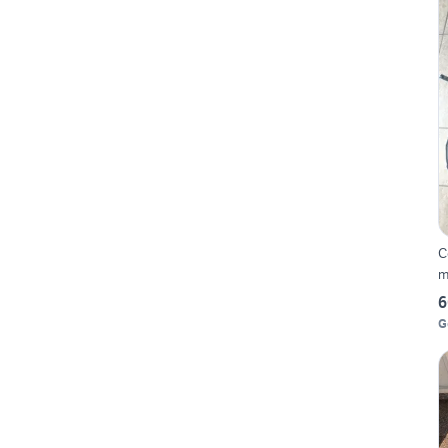
C
m
6
G