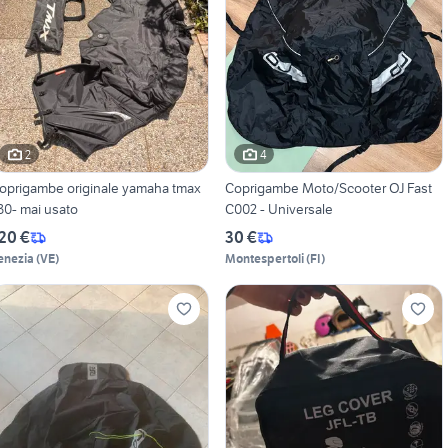
2
4
oprigambe originale yamaha tmax
Coprigambe Moto/Scooter OJ Fast
30- mai usato
C002 - Universale
20 €
30 €
enezia
(
VE
)
Montespertoli
(
FI
)