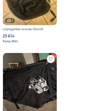
2
coprigambe scooter Biondi
25 €
Roma
(
RM
)