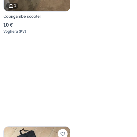
3
Coprigambe scooter
10 €
Voghera
(
PV
)