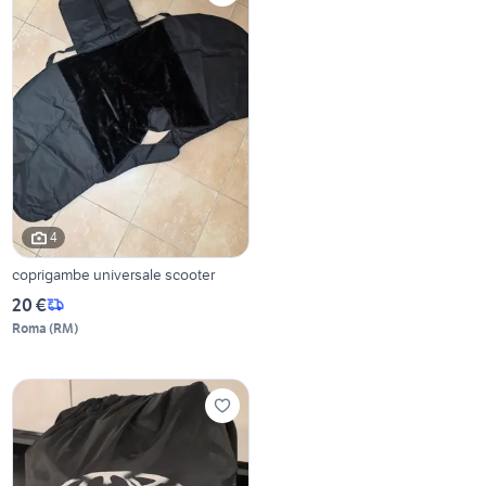
4
coprigambe universale scooter
20 €
Roma
(
RM
)