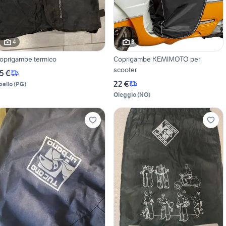
4
3
oprigambe termico
Coprigambe KEMIMOTO per
scooter
5 €
22 €
pello
(
PG
)
Oleggio
(
NO
)