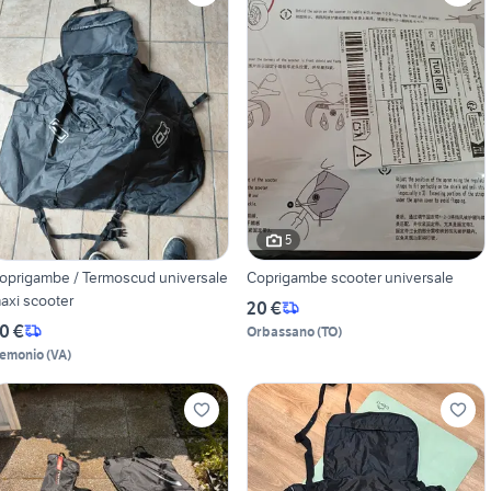
5
oprigambe / Termoscud universale
Coprigambe scooter universale
axi scooter
20 €
0 €
Orbassano
(
TO
)
emonio
(
VA
)