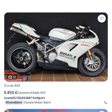
30
Ducati 848
6.850 €
Cassano d'Adda
(
MI
)
Usato
02/2010
34887 Km
Sport
Rivenditore
Canale Motor Store