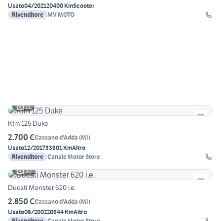
Usato
04/2021
20400 Km
Scooter
Rivenditore
MV MOTO
13
Ktm 125 Duke
2.700 €
Cassano d'Adda
(
MI
)
Usato
12/2017
33901 Km
Altro
Rivenditore
Canale Motor Store
30
Ducati Monster 620 i.e.
2.850 €
Cassano d'Adda
(
MI
)
Usato
06/2002
20644 Km
Altro
Rivenditore
Canale Motor Store