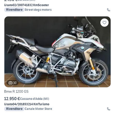
Usato
02/2007
41832 Km
Scooter
Rivenditore
Street dogs motors
30
Bmw R 1200 GS
12.950 €
Cassano d'Adda
(
MI
)
Usato
04/2018
53214 Km
Turismo
Rivenditore
Canale Motor Store