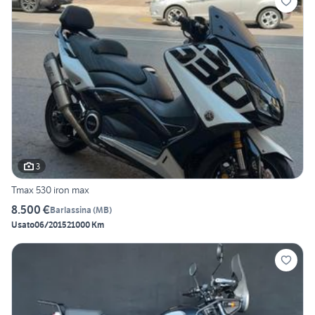
3
Tmax 530 iron max
8.500 €
Barlassina
(
MB
)
Usato
06/2015
21000 Km