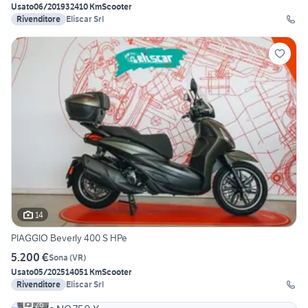
Usato
06/2019
32410 Km
Scooter
Rivenditore
Eliscar Srl
14
PIAGGIO Beverly 400 S HPe
5.200 €
Sona
(
VR
)
Usato
05/2025
14051 Km
Scooter
Rivenditore
Eliscar Srl
26