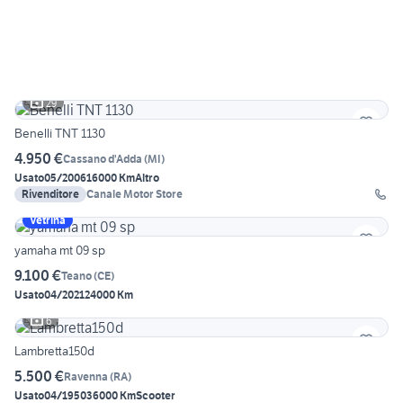
29
Benelli TNT 1130
4.950 €
Cassano d'Adda
(
MI
)
Usato
05/2006
16000 Km
Altro
Rivenditore
Canale Motor Store
Vetrina
yamaha mt 09 sp
9.100 €
Teano
(
CE
)
Usato
04/2021
24000 Km
6
Lambretta150d
5.500 €
Ravenna
(
RA
)
Usato
04/1950
36000 Km
Scooter