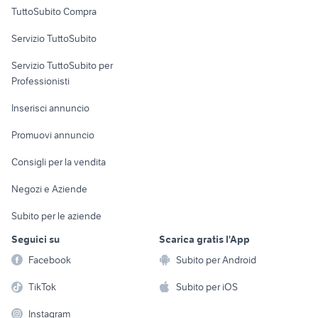
Uffici e Locali
TuttoSubito Compra
commerciali
Servizio TuttoSubito
elettronica
per la casa e la
sports e hobby
Servizio TuttoSubito per
persona
Informatica
Animali
Professionisti
Arredamento e
Console e
Accessori per
Casalinghi
Inserisci annuncio
Videogiochi
animali
Elettrodomestici
Promuovi annuncio
Audio/Video
Musica e Film
Giardino e Fai da te
Consigli per la vendita
Fotografia
Libri e Riviste
Abbigliamento e
Negozi e Aziende
Telefonia
Strumenti Musicali
Accessori
Subito per le aziende
Sports
Tutto per i bambini
Seguici su
Scarica gratis l'App
Biciclette
Facebook
Subito per Android
Collezionismo
TikTok
Subito per iOS
Instagram