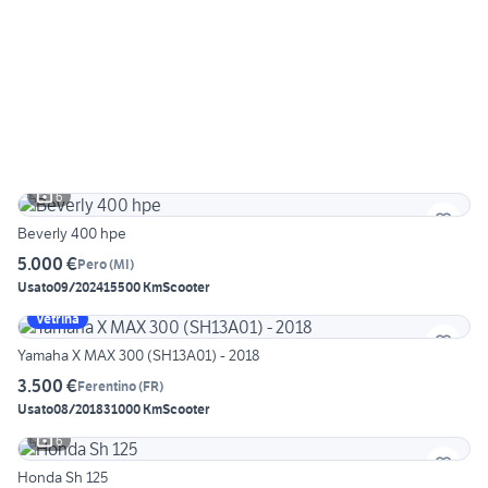
6
Beverly 400 hpe
5.000 €
Pero
(
MI
)
Usato
09/2024
15500 Km
Scooter
Vetrina
Yamaha X MAX 300 (SH13A01) - 2018
3.500 €
Ferentino
(
FR
)
Usato
08/2018
31000 Km
Scooter
6
Honda Sh 125