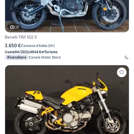
28
Benelli TRK 502 X
3.650 €
Cassano d'Adda
(
MI
)
Usato
04/2021
14944 Km
Turismo
Rivenditore
Canale Motor Store