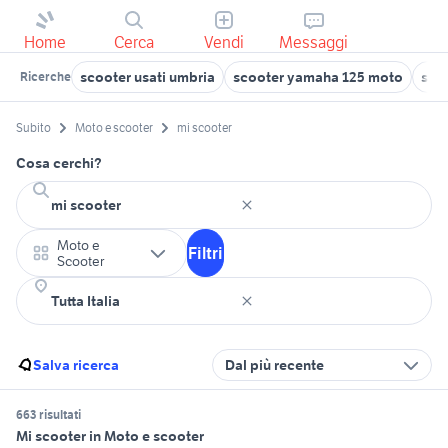
Home
Cerca
Vendi
Messaggi
scooter usati umbria
scooter yamaha 125 moto
sco
Ricerche
Subito
Moto e scooter
mi scooter
Cosa cerchi?
Moto e
Filtri
Scooter
Salva ricerca
Dal più recente
663 risultati
Mi scooter in Moto e scooter