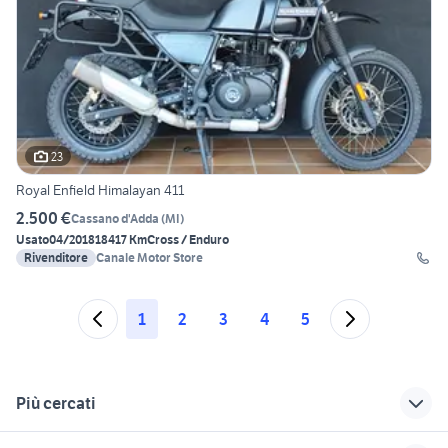
23
Royal Enfield Himalayan 411
2.500 €
Cassano d'Adda
(
MI
)
Usato
04/2018
18417 Km
Cross / Enduro
Rivenditore
Canale Motor Store
1
2
3
4
5
Più cercati
Correlati
Richerche simili
Suggerimenti