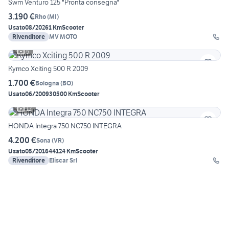
Swm Venturo 125 "Pronta consegna"
3.190 €
Rho
(
MI
)
Usato
08/2026
1 Km
Scooter
Rivenditore
MV MOTO
5
Kymco Xciting 500 R 2009
1.700 €
Bologna
(
BO
)
Usato
06/2009
30500 Km
Scooter
12
HONDA Integra 750 NC750 INTEGRA
4.200 €
Sona
(
VR
)
Usato
05/2016
44124 Km
Scooter
Rivenditore
Eliscar Srl