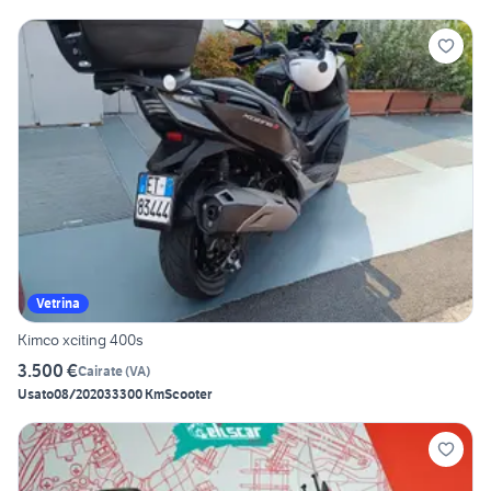
Vetrina
Kimco xciting 400s
3.500 €
Cairate
(
VA
)
Usato
08/2020
33300 Km
Scooter