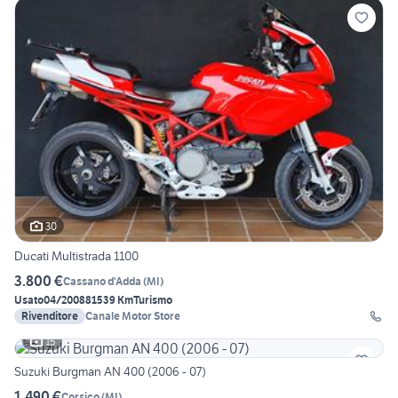
30
Ducati Multistrada 1100
3.800 €
Cassano d'Adda
(
MI
)
Usato
04/2008
81539 Km
Turismo
Rivenditore
Canale Motor Store
15
Suzuki Burgman AN 400 (2006 - 07)
1.490 €
Corsico
(
MI
)