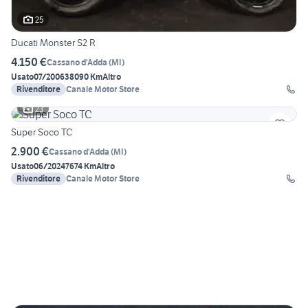
25
Ducati Monster S2 R
4.150 €
Cassano d'Adda
(
MI
)
Usato
07/2006
38090 Km
Altro
Rivenditore
Canale Motor Store
23
Super Soco TC
2.900 €
Cassano d'Adda
(
MI
)
Usato
06/2024
7674 Km
Altro
Rivenditore
Canale Motor Store