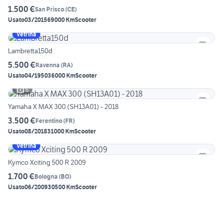
1.500 €
San Prisco
(
CE
)
Usato
03/2015
69000 Km
Scooter
Vetrina
Lambretta150d
5.500 €
Ravenna
(
RA
)
Usato
04/1950
36000 Km
Scooter
6
Yamaha X MAX 300 (SH13A01) - 2018
3.500 €
Ferentino
(
FR
)
Usato
08/2018
31000 Km
Scooter
Vetrina
Kymco Xciting 500 R 2009
1.700 €
Bologna
(
BO
)
Usato
06/2009
30500 Km
Scooter