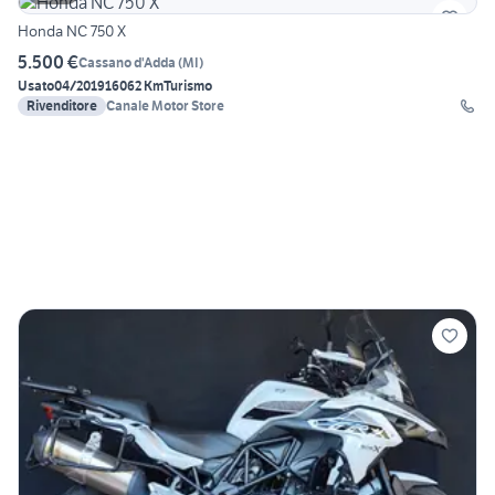
Honda NC 750 X
5.500 €
Cassano d'Adda
(
MI
)
Usato
04/2019
16062 Km
Turismo
Rivenditore
Canale Motor Store