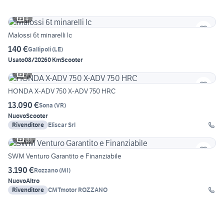
4
Malossi 6t minarelli lc
140 €
Gallipoli
(
LE
)
Usato
08/2026
0 Km
Scooter
7
HONDA X-ADV 750 X-ADV 750 HRC
13.090 €
Sona
(
VR
)
Nuovo
Scooter
Rivenditore
Eliscar Srl
10
SWM Venturo Garantito e Finanziabile
3.190 €
Rozzano
(
MI
)
Nuovo
Altro
Rivenditore
CMTmotor ROZZANO