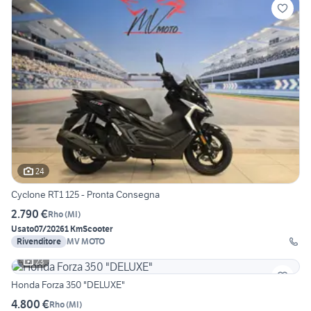
24
Cyclone RT1 125 - Pronta Consegna
2.790 €
Rho
(
MI
)
Usato
07/2026
1 Km
Scooter
Rivenditore
MV MOTO
23
Honda Forza 350 "DELUXE"
4.800 €
Rho
(
MI
)