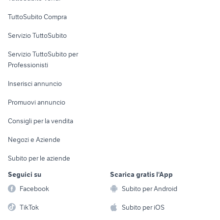
Uffici e Locali
TuttoSubito Compra
commerciali
Servizio TuttoSubito
elettronica
per la casa e la
sports e hobby
Servizio TuttoSubito per
persona
Informatica
Animali
Professionisti
Arredamento e
Console e
Accessori per
Casalinghi
Inserisci annuncio
Videogiochi
animali
Elettrodomestici
Promuovi annuncio
Audio/Video
Musica e Film
Giardino e Fai da te
Consigli per la vendita
Fotografia
Libri e Riviste
Abbigliamento e
Negozi e Aziende
Telefonia
Strumenti Musicali
Accessori
Subito per le aziende
Sports
Tutto per i bambini
Seguici su
Scarica gratis l'App
Biciclette
Facebook
Subito per Android
Collezionismo
TikTok
Subito per iOS