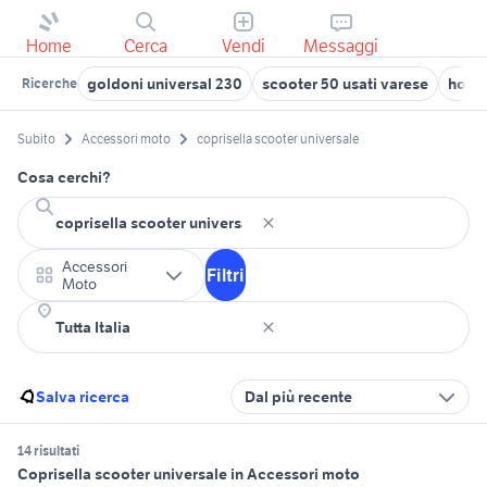
Home
Cerca
Vendi
Messaggi
goldoni universal 230
scooter 50 usati varese
hond
Ricerche
Subito
Accessori moto
coprisella scooter universale
Cosa cerchi?
Accessori
Filtri
Moto
Salva ricerca
Dal più recente
14 risultati
Coprisella scooter universale in Accessori moto