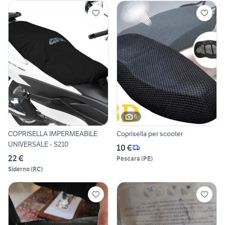
6
COPRISELLA IMPERMEABILE
Coprisella per scooter
UNIVERSALE - S210
10 €
22 €
Pescara
(
PE
)
Siderno
(
RC
)