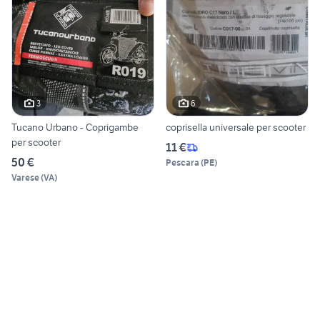
3
6
Tucano Urbano - Coprigambe
coprisella universale per scooter
per scooter
11 €
50 €
Pescara
(
PE
)
Varese
(
VA
)