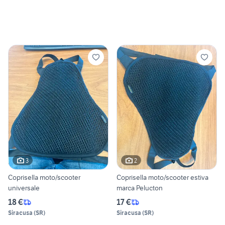
3
2
Coprisella moto/scooter
Coprisella moto/scooter estiva
universale
marca Pelucton
18 €
17 €
Siracusa
(
SR
)
Siracusa
(
SR
)