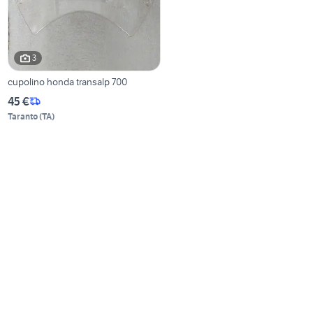
3
cupolino honda transalp 700
45 €
Taranto
(
TA
)