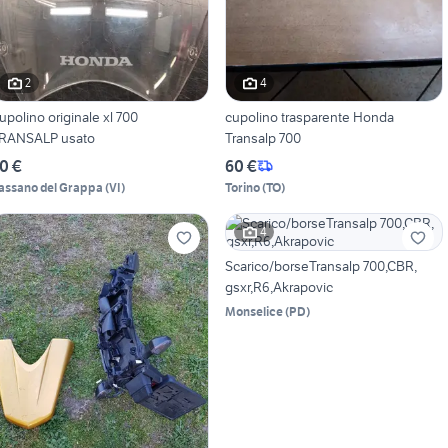
2
4
upolino originale xl 700
cupolino trasparente Honda
RANSALP usato
Transalp 700
0 €
60 €
assano del Grappa
(
VI
)
Torino
(
TO
)
4
Scarico/borseTransalp 700,CBR,
gsxr,R6,Akrapovic
Monselice
(
PD
)