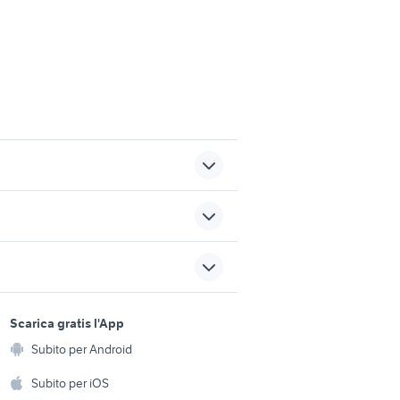
iamento
lem caschi
fiat 1100 special accessori
001
auto
sports e hobby
usati
migliore auto usata 7000
a
Scarica gratis l'App
Animali
euro
Subito per Android
ento e
yamaha mt 03
Accessori per animali
hi
Subito per iOS