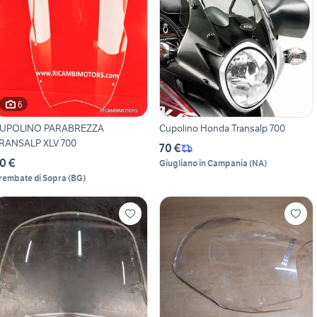
6
UPOLINO PARABREZZA
Cupolino Honda Transalp 700
RANSALP XLV 700
70 €
0 €
Giugliano in Campania
(
NA
)
rembate di Sopra
(
BG
)