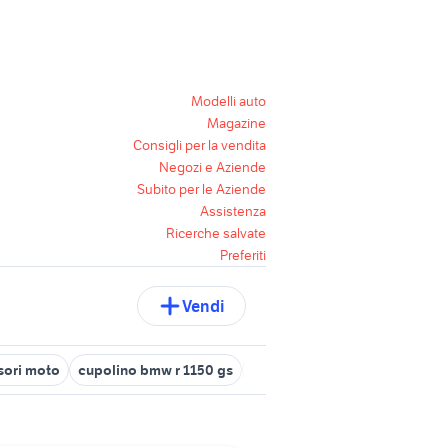
Modelli auto
Magazine
Consigli per la vendita
Negozi e Aziende
Subito per le Aziende
Assistenza
Ricerche salvate
Preferiti
Vendi
sori moto
cupolino bmw r 1150 gs
telaio bauletti honda transalp