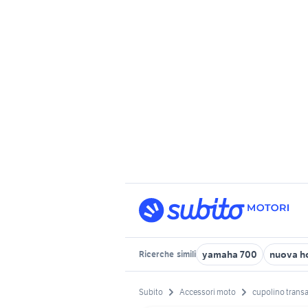
yamaha 700
nuova h
Ricerche
simili
Subito
Accessori moto
cupolino transa