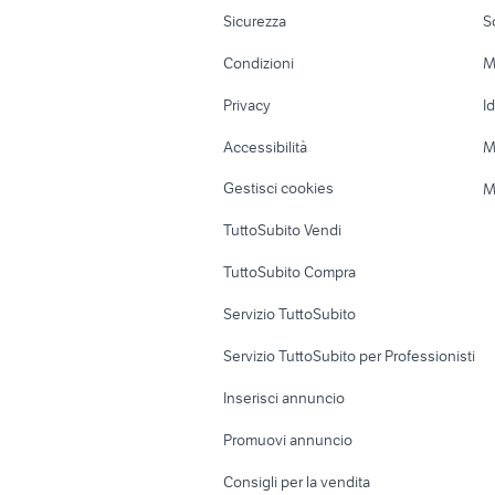
Moto e Scooter
Ville singole e
Sicurezza
S
Accessori Moto
Terreni e rustic
Condizioni
M
Nautica
Garage e box
Privacy
I
Caravan e Camper
Loft, mansarde 
Accessibilità
M
Veicoli commerciali
Case vacanza
Gestisci cookies
M
Uffici e Locali
TuttoSubito Vendi
commerciali
TuttoSubito Compra
Servizio TuttoSubito
Servizio TuttoSubito per Professionisti
Inserisci annuncio
Promuovi annuncio
Consigli per la vendita