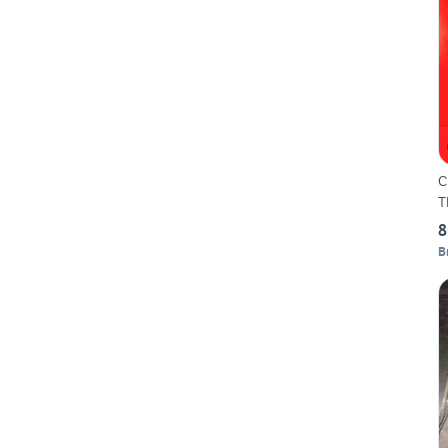
C
T
8
B