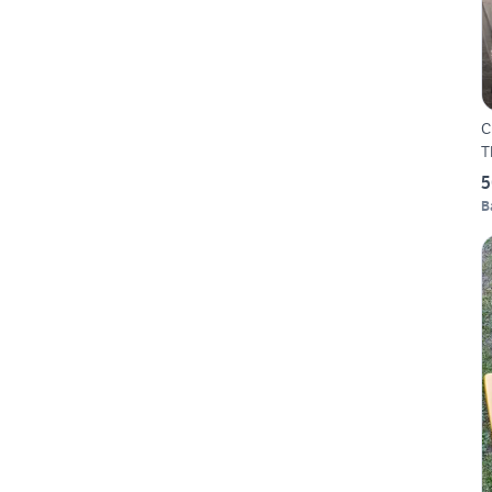
C
T
5
B