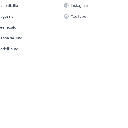
 a schiera
Candidati in cerca di
Audio/Video
Elettrod
ostenibilità
Instagram
lavoro
i
Fotografia
Giardino 
agazine
YouTube
Attrezzature di lavoro
Telefonia
Abbigli
dee regalo
Accesso
e altro
appa del sito
Tutto per
odelli auto