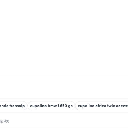
onda transalp
cupolino bmw f 650 gs
cupolino africa twin acces
lp 700