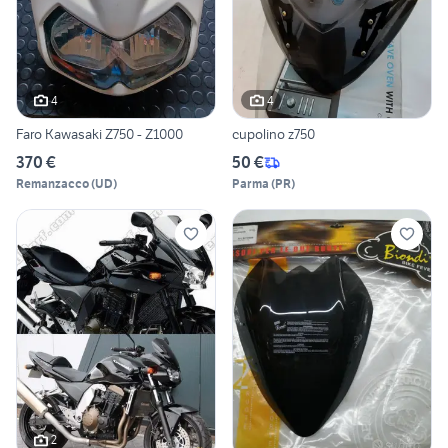
4
4
Faro Kawasaki Z750 - Z1000
cupolino z750
370 €
50 €
Remanzacco
(
UD
)
Parma
(
PR
)
2