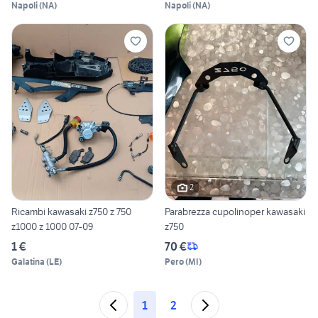
Napoli
(
NA
)
Napoli
(
NA
)
2
Ricambi kawasaki z750 z 750
Parabrezza cupolinoper kawasaki
z1000 z 1000 07-09
z750
1 €
70 €
Galatina
(
LE
)
Pero
(
MI
)
1
2