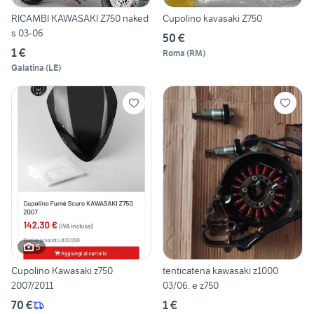
RICAMBI KAWASAKI Z750 naked
Cupolino kavasaki Z750
s 03-06
50 €
1 €
Roma
(
RM
)
Galatina
(
LE
)
5
Cupolino Kawasaki z750
tenticatena kawasaki z1000
2007/2011
03/06. e z750
70 €
1 €