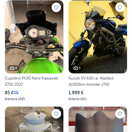
4
6
Cupolino PUIG Nero Kawasaki
Suzuki SV 650 i.e. Nacked
Z750 2007
16000km monster z750
85 €
1.999 €
Genova
(
GE
)
Milano
(
MI
)