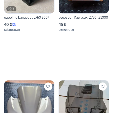
6
cupolino barracuda z750 2007
accessori Kawasaki Z750 -Z1000
40 €
45 €
Milano
(
MI
)
Udine
(
UD
)