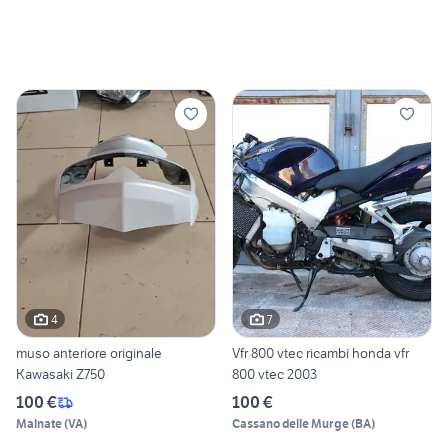
4
7
muso anteriore originale
Vfr 800 vtec ricambi honda vfr
Kawasaki Z750
800 vtec 2003
100 €
100 €
Malnate
(
VA
)
Cassano delle Murge
(
BA
)