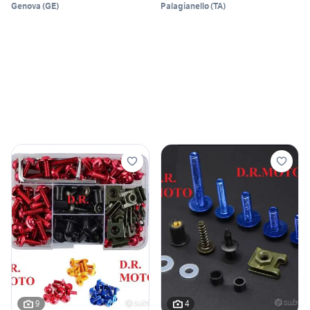
Genova
(
GE
)
Palagianello
(
TA
)
9
4