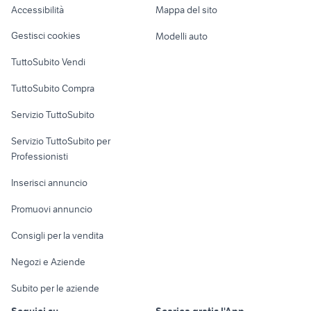
Accessibilità
Mappa del sito
Loft, mansarde e
Veicoli commerciali
altro
Gestisci cookies
Modelli auto
Case vacanza
TuttoSubito Vendi
Uffici e Locali
TuttoSubito Compra
commerciali
Servizio TuttoSubito
elettronica
per la casa e la
sports e hobby
Servizio TuttoSubito per
persona
Informatica
Animali
Professionisti
Arredamento e
Console e
Accessori per
Casalinghi
Inserisci annuncio
Videogiochi
animali
Elettrodomestici
Promuovi annuncio
Audio/Video
Musica e Film
Giardino e Fai da te
Consigli per la vendita
Fotografia
Libri e Riviste
Abbigliamento e
Negozi e Aziende
Telefonia
Strumenti Musicali
Accessori
Subito per le aziende
Sports
Tutto per i bambini
Seguici su
Scarica gratis l'App