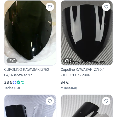
7
5
CUPOLINO KAWASAKI Z750
Cupolino KAWASAKI Z750 /
04/07 isotta sc717
Z1000 2003 - 2006
38 €
34 €
Torino
(
TO
)
Milano
(
MI
)