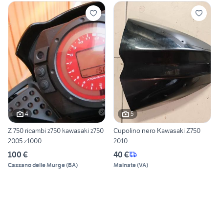
4
5
Z 750 ricambi z750 kawasaki z750
Cupolino nero Kawasaki Z750
2005 z1000
2010
100 €
40 €
Cassano delle Murge
(
BA
)
Malnate
(
VA
)