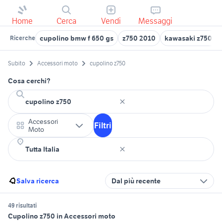
Home
Cerca
Vendi
Messaggi
cupolino bmw f 650 gs
z750 2010
kawasaki z750 s 
Ricerche
Subito
Accessori moto
cupolino z750
Cosa cerchi?
Accessori
Filtri
Moto
Salva ricerca
Dal più recente
49 risultati
Cupolino z750 in Accessori moto