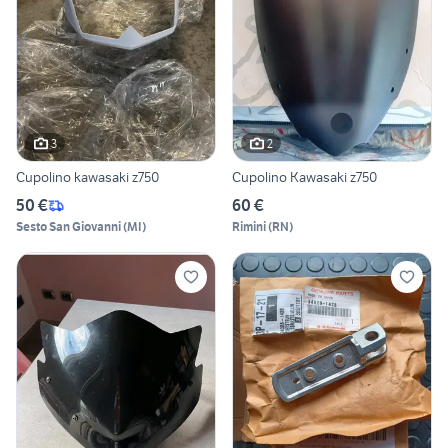
3
2
Cupolino kawasaki z750
Cupolino Kawasaki z750
50 €
60 €
Sesto San Giovanni
(
MI
)
Rimini
(
RN
)