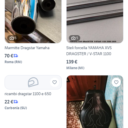
6
5
Marmitte Dragstar Yamaha
Steli forcella YAMAHA XVS
DRAGSTER / V-STAR 1100
70 €
139 €
Roma
(
RM
)
Milano
(
MI
)
ricambi dragstar 1100 e 650
22 €
Carbonia
(
SU
)