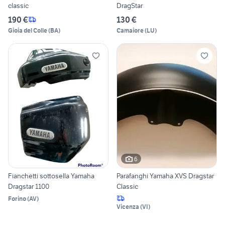
classic
DragStar
190 €
130 €
Gioia del Colle
(
BA
)
Camaiore
(
LU
)
6
Fianchetti sottosella Yamaha
Parafanghi Yamaha XVS Dragstar
Dragstar 1100
Classic
Forino
(
AV
)
Vicenza
(
VI
)