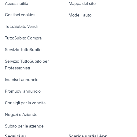
auto usate lecco
alfa 90
Accessibilità
Mappa del sito
Loft, mansarde e
Veicoli commerciali
auto cabrio
siracusa
altro
Gestisci cookies
Modelli auto
Case vacanza
TuttoSubito Vendi
Uffici e Locali
TuttoSubito Compra
commerciali
Servizio TuttoSubito
elettronica
per la casa e la
sports e hobby
Servizio TuttoSubito per
persona
Informatica
Animali
Professionisti
Arredamento e
Console e
Accessori per
Casalinghi
Inserisci annuncio
Videogiochi
animali
Elettrodomestici
Promuovi annuncio
Audio/Video
Musica e Film
Giardino e Fai da te
Consigli per la vendita
Fotografia
Libri e Riviste
Abbigliamento e
Negozi e Aziende
Telefonia
Strumenti Musicali
Accessori
Subito per le aziende
Sports
Tutto per i bambini
Seguici su
Scarica gratis l'App