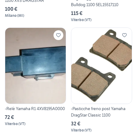
1100 XVS DRAGSTAR
Bulldog 1100 5EL15517110
100 €
115 €
Milano
(
MI
)
Viterbo
(
VT
)
-Relè Yamaha R1 4XV8195A0000
-Pasticche freno post Yamaha
DragStar Classic 1100
72 €
32 €
Viterbo
(
VT
)
Viterbo
(
VT
)