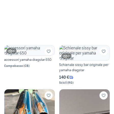
6
2
accessori yamaha dragstar 650
Schienale sissy bar originale per
Campobasso
(
CB
)
yamaha dragstar
140 €
Scicli
(
RG
)