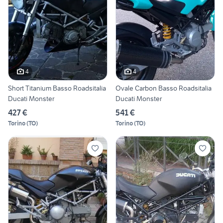
4
4
Short Titanium Basso Roadsitalia
Ovale Carbon Basso Roadsitalia
Ducati Monster
Ducati Monster
427 €
541 €
Torino
(
TO
)
Torino
(
TO
)