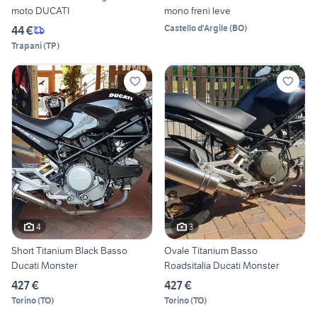
moto DUCATI
mono freni leve
Castello d'Argile
(
BO
)
44 €
Trapani
(
TP
)
4
3
Short Titanium Black Basso
Ovale Titanium Basso
Ducati Monster
Roadsitalia Ducati Monster
427 €
427 €
Torino
(
TO
)
Torino
(
TO
)