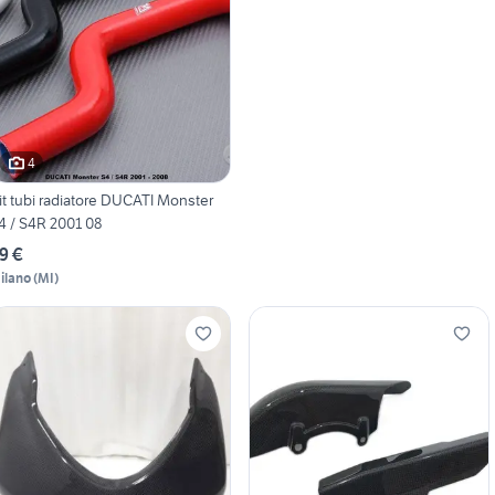
4
it tubi radiatore DUCATI Monster
4 / S4R 2001 08
9 €
ilano
(
MI
)