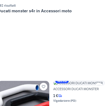
92 risultati
ucati monster s4r in Accessori moto
Vetrina
ACCESSORI DUCATI MONSTER
1 €
Vigodarzere
(
PD
)