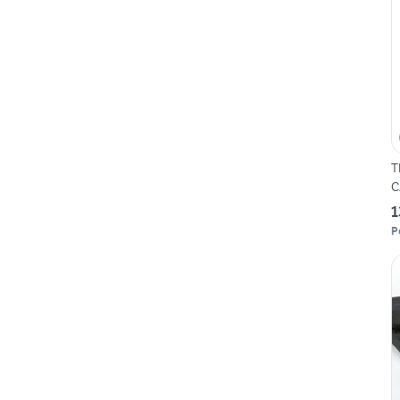
T
C
1
P