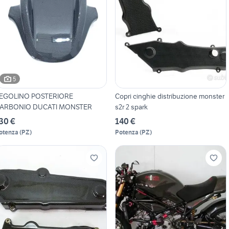
5
EGOLINO POSTERIORE
Copri cinghie distribuzione monster
ARBONIO DUCATI MONSTER
s2r 2 spark
30 €
140 €
otenza
(
PZ
)
Potenza
(
PZ
)