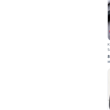
K
S
8
M