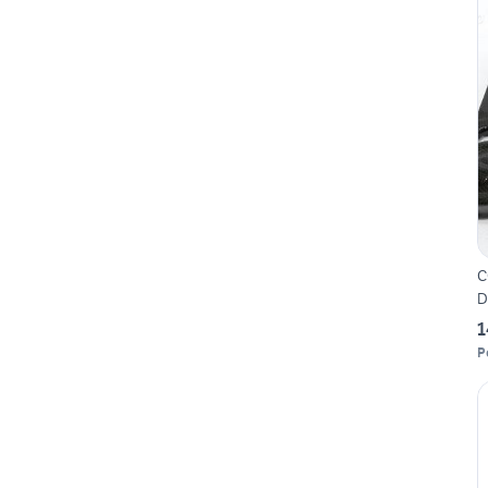
C
D
1
P