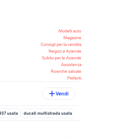
Modelli auto
Magazine
Consigli per la vendita
Negozi e Aziende
Subito per le Aziende
Assistenza
Ricerche salvate
Preferiti
Vendi
937 usata
ducati multistrada usata
fiat ducato incidentato
duc