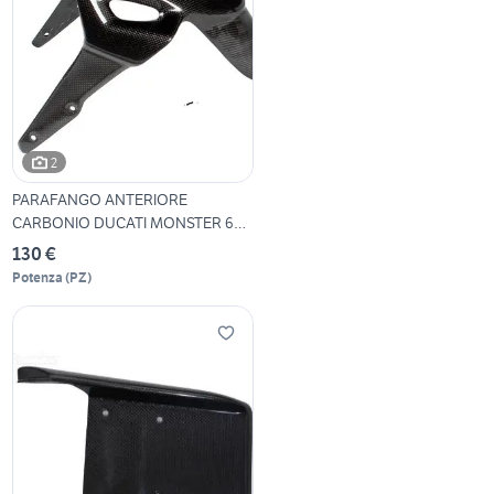
2
PARAFANGO ANTERIORE
CARBONIO DUCATI MONSTER 620
69
130 €
Potenza
(
PZ
)