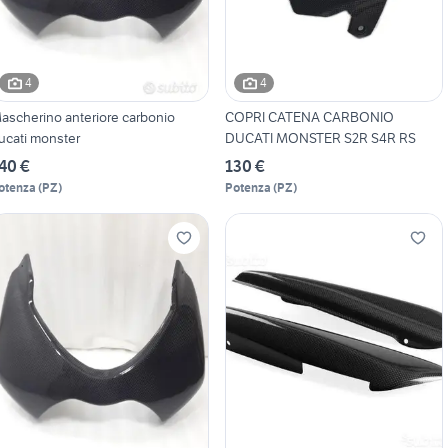
4
4
ascherino anteriore carbonio
COPRI CATENA CARBONIO
ucati monster
DUCATI MONSTER S2R S4R RS
40 €
130 €
otenza
(
PZ
)
Potenza
(
PZ
)