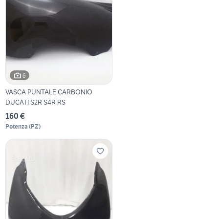
6
VASCA PUNTALE CARBONIO
DUCATI S2R S4R RS
160 €
Potenza
(
PZ
)