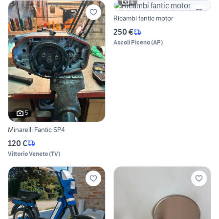
4
Ricambi fantic motor
250 €
Ascoli Piceno
(
AP
)
5
Minarelli Fantic SP4
120 €
Vittorio Veneto
(
TV
)