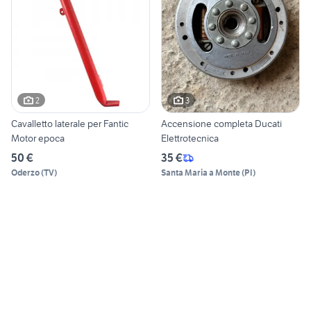
2
3
Cavalletto laterale per Fantic
Accensione completa Ducati
Motor epoca
Elettrotecnica
50 €
35 €
Oderzo
(
TV
)
Santa Maria a Monte
(
PI
)