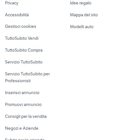
gps tracker
citroen c3 2012 accessori auto
Privacy
Idee regalo
Garage e box
Caravan e Camper
Accessibilità
Mappa del sito
Loft, mansarde e
Veicoli commerciali
altro
Gestisci cookies
Modelli auto
Case vacanza
TuttoSubito Vendi
Uffici e Locali
TuttoSubito Compra
commerciali
Servizio TuttoSubito
elettronica
per la casa e la
sports e hobby
Servizio TuttoSubito per
persona
Informatica
Animali
Professionisti
Arredamento e
Console e
Accessori per
Casalinghi
Inserisci annuncio
Videogiochi
animali
Elettrodomestici
Promuovi annuncio
Audio/Video
Musica e Film
Giardino e Fai da te
Consigli per la vendita
Fotografia
Libri e Riviste
Abbigliamento e
Negozi e Aziende
Telefonia
Strumenti Musicali
Accessori
Subito per le aziende