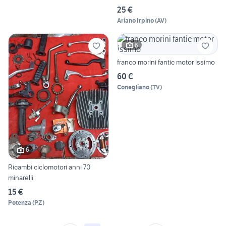
25 €
Ariano Irpino
(
AV
)
6
franco morini fantic motor issimo
60 €
Conegliano
(
TV
)
6
Ricambi ciclomotori anni 70
minarelli
15 €
Potenza
(
PZ
)