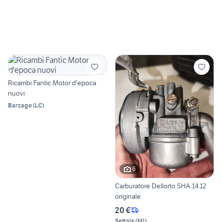
Ricambi Fantic Motor d'epoca
nuovi
Barzago
(
LC
)
6
Carburatore Dellorto SHA 14.12
originale
20 €
Settala
(
MI
)