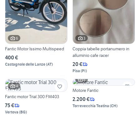
6
3
Fantic Motor Issimo Multispeed
Coppia tabelle portanumero in
alluminio cafe racer
400 €
20 €
Castagnole delle Lanze
(
AT
)
Pisa
(
PI
)
6
4
Motore Fantic
Fantic motor Trial 300 FM403
2.200 €
75 €
Torrevecchia Teatina
(
CH
)
Vertova
(
BG
)