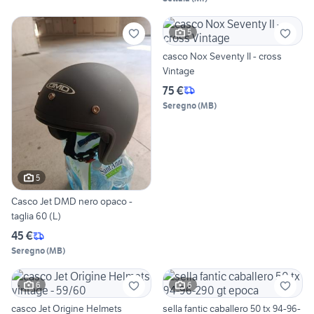
5
casco Nox Seventy II - cross
Vintage
75 €
Seregno
(
MB
)
5
Casco Jet DMD nero opaco -
taglia 60 (L)
45 €
Seregno
(
MB
)
6
6
casco Jet Origine Helmets
sella fantic caballero 50 tx 94-96-