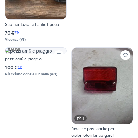
Strumentazione Fantic Epoca
70 €
Vicenza
(
VI
)
6
pezzi am6 e piaggio
100 €
Giacciano con Baruchella
(
RO
)
4
fanalino post aprilia per
ciclomotori fantic-garel