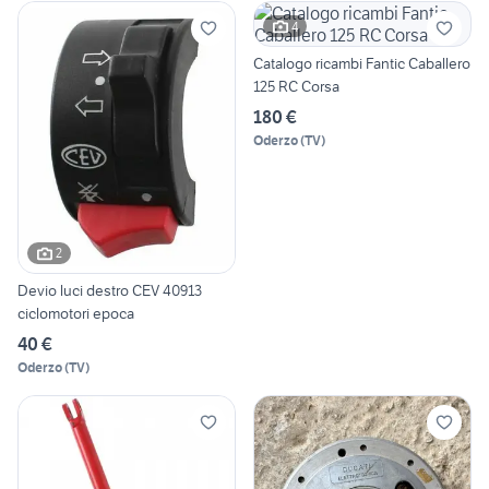
4
Catalogo ricambi Fantic Caballero
125 RC Corsa
180 €
Oderzo
(
TV
)
2
Devio luci destro CEV 40913
ciclomotori epoca
40 €
Oderzo
(
TV
)