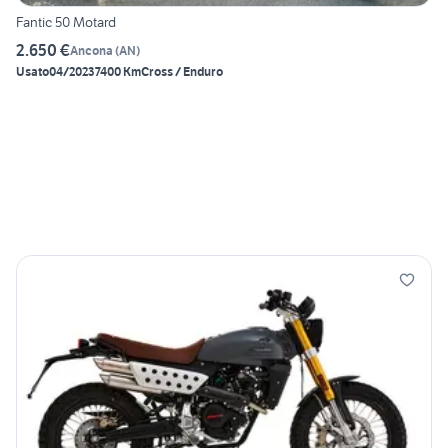
Fantic 50 Motard
2.650 €
Ancona
(
AN
)
Usato
04/2023
7400 Km
Cross / Enduro