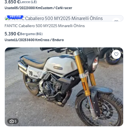
3.650 €
Lecce
(
LE
)
Usato
05/2022
3000 Km
Custom / Café racer
Vetrina
FANTIC Caballero 500 MY2025 Minarelli Öhlins
5.390 €
Bergamo
(
BG
)
Usato
11/2025
3600 Km
Cross / Enduro
6