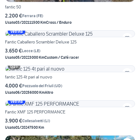
fantic 50
2.200 €
Ferrara
(
FE
)
Usato
03/2021
11500 Km
Cross / Enduro
Vetrina
Fantic Caballero Scrambler Deluxe 125
3.650 €
Lecce
(
LE
)
Usato
05/2022
3000 Km
Custom / Café racer
6
fantic 125 4t pari al nuovo
4.000 €
Pozzuolo del Friuli
(
UD
)
Usato
06/2025
6000 Km
Altro
Vetrina
Fantic XMF 125 PERFORMANCE
3.900 €
Collesalvetti
(
LI
)
Usato
01/2024
7500 Km