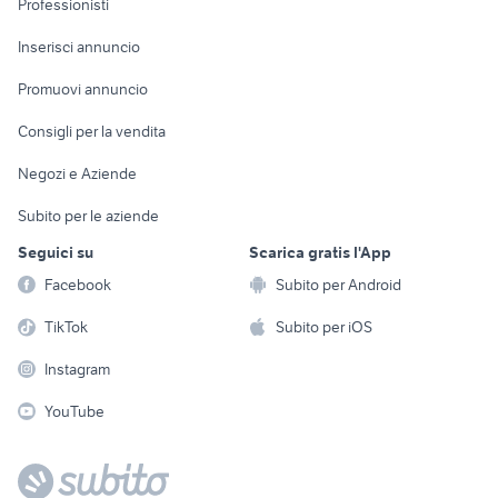
Professionisti
Arredamento e
Console e
Accessori per
Casalinghi
Inserisci annuncio
Videogiochi
animali
Elettrodomestici
Promuovi annuncio
Audio/Video
Musica e Film
Giardino e Fai da te
Consigli per la vendita
Fotografia
Libri e Riviste
Abbigliamento e
Negozi e Aziende
Telefonia
Strumenti Musicali
Accessori
Subito per le aziende
Sports
Tutto per i bambini
Seguici su
Scarica gratis l'App
Biciclette
Facebook
Subito per Android
Collezionismo
TikTok
Subito per iOS
Instagram
YouTube