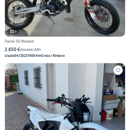
6
Fantic 50 Motard
2.650 €
Ancona
(
AN
)
Usato
04/2023
7400 Km
Cross / Enduro