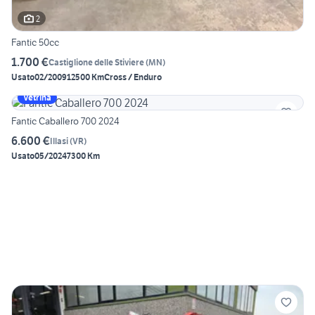
2
Fantic 50cc
1.700 €
Castiglione delle Stiviere
(
MN
)
Usato
02/2009
12500 Km
Cross / Enduro
Vetrina
Fantic Caballero 700 2024
6.600 €
Illasi
(
VR
)
Usato
05/2024
7300 Km