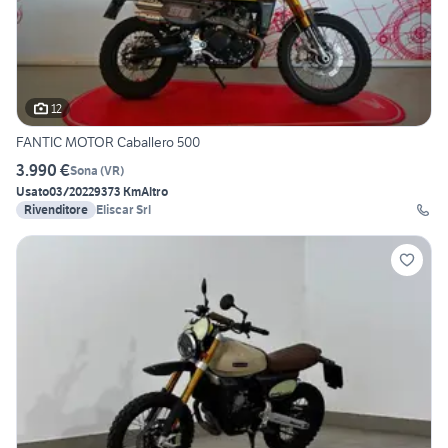
12
FANTIC MOTOR Caballero 500
3.990 €
Sona
(
VR
)
Usato
03/2022
9373 Km
Altro
Rivenditore
Eliscar Srl