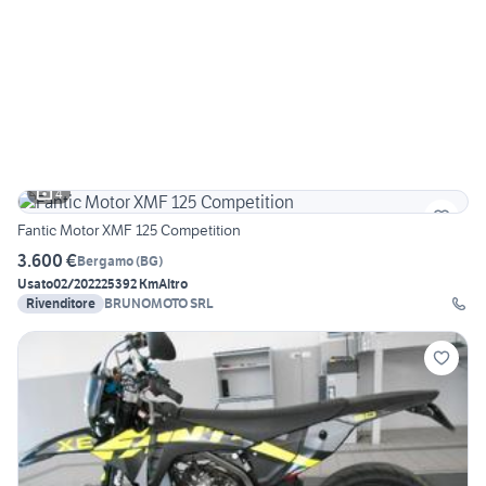
4
Fantic Motor XMF 125 Competition
3.600 €
Bergamo
(
BG
)
Usato
02/2022
25392 Km
Altro
Rivenditore
BRUNOMOTO SRL