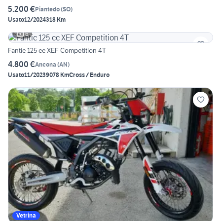
5.200 €
Piantedo
(
SO
)
Usato
12/2024
318 Km
6
Fantic 125 cc XEF Competition 4T
4.800 €
Ancona
(
AN
)
Usato
11/2023
9078 Km
Cross / Enduro
Vetrina