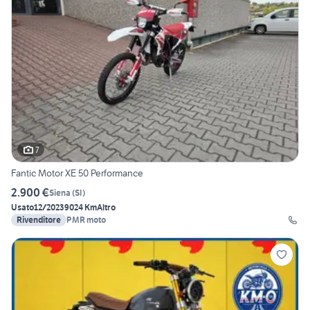
7
Fantic Motor XE 50 Performance
2.900 €
Siena
(
SI
)
Usato
12/2023
9024 Km
Altro
Rivenditore
PMR moto