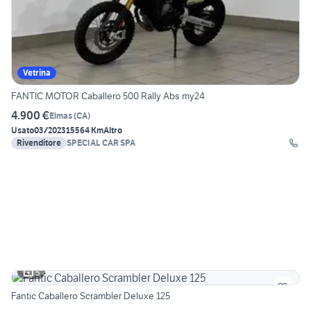
Vetrina
FANTIC MOTOR Caballero 500 Rally Abs my24
4.900 €
Elmas
(
CA
)
Usato
03/2023
15564 Km
Altro
Rivenditore
SPECIAL CAR SPA
5
Fantic Caballero Scrambler Deluxe 125