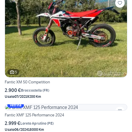
5
Fantic XM 50 Competition
2.900 €
Broccostella
(
FR
)
Usato
07/2021
9200 Km
Vetrina
Fantic XMF 125 Performance 2024
2.999 €
Loreto Aprutino
(
PE
)
Usato
06/2024
18000 Km