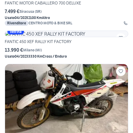
FANTIC MOTOR CABALLERO 700 DELUXE
7.499 €
Siracusa
(
SR
)
Usato
04/2025
2100 Km
Altro
Rivenditore
CENTRO MOTO & BIKE SRL
Vetrina
FANTIC 450 XEF RALLY KIT FACTORY
13.990 €
Milano
(
MI
)
Usato
04/2023
3330 Km
Cross / Enduro