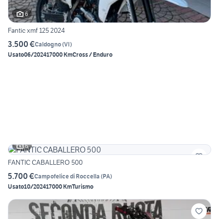
6
Fantic xmf 125 2024
3.500 €
Caldogno
(
VI
)
Usato
06/2024
17000 Km
Cross / Enduro
6
FANTIC CABALLERO 500
5.700 €
Campofelice di Roccella
(
PA
)
Usato
10/2024
17000 Km
Turismo