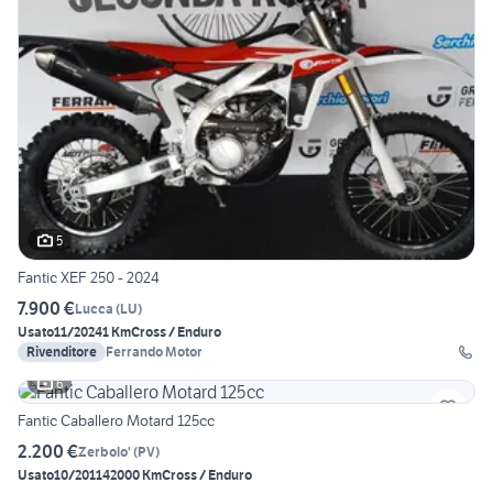
5
Fantic XEF 250 - 2024
7.900 €
Lucca
(
LU
)
Usato
11/2024
1 Km
Cross / Enduro
Rivenditore
Ferrando Motor
6
Fantic Caballero Motard 125cc
2.200 €
Zerbolo'
(
PV
)
Usato
10/2011
42000 Km
Cross / Enduro