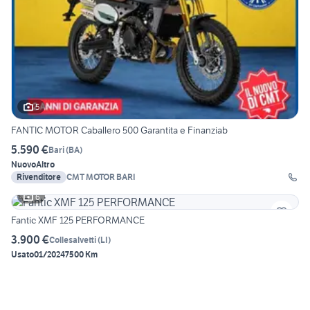
5
FANTIC MOTOR Caballero 500 Garantita e Finanziab
5.590 €
Bari
(
BA
)
Nuovo
Altro
Rivenditore
CMT MOTOR BARI
6
Fantic XMF 125 PERFORMANCE
3.900 €
Collesalvetti
(
LI
)
Usato
01/2024
7500 Km