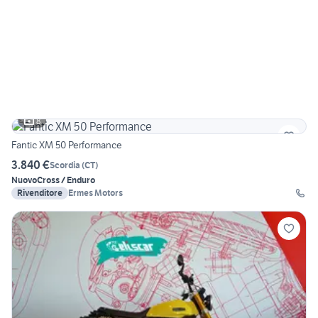
8
Fantic XM 50 Performance
3.840 €
Scordia
(
CT
)
Nuovo
Cross / Enduro
Rivenditore
Ermes Motors