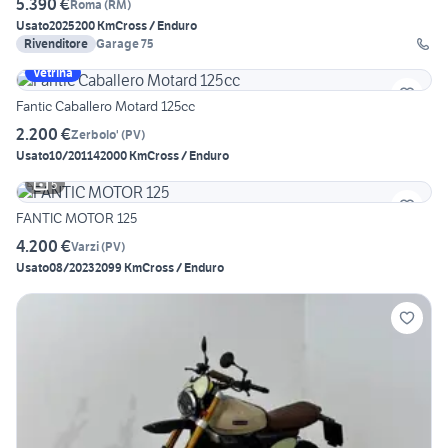
5.390 €
Roma
(
RM
)
Usato
2025
200 Km
Cross / Enduro
Rivenditore
Garage 75
Vetrina
Fantic Caballero Motard 125cc
2.200 €
Zerbolo'
(
PV
)
Usato
10/2011
42000 Km
Cross / Enduro
5
FANTIC MOTOR 125
4.200 €
Varzi
(
PV
)
Usato
08/2023
2099 Km
Cross / Enduro