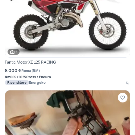
5
Fantic Motor XE 125 RACING
8.000 €
Roma
(
RM
)
Km0
09/2025
Cross / Enduro
Rivenditore
Energeko