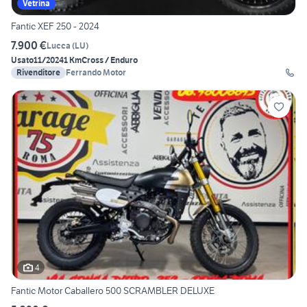
Vetrina
Fantic XEF 250 - 2024
7.900 €
Lucca
(
LU
)
Usato
11/2024
1 Km
Cross / Enduro
Rivenditore
Ferrando Motor
4
Fantic Motor Caballero 500 SCRAMBLER DELUXE