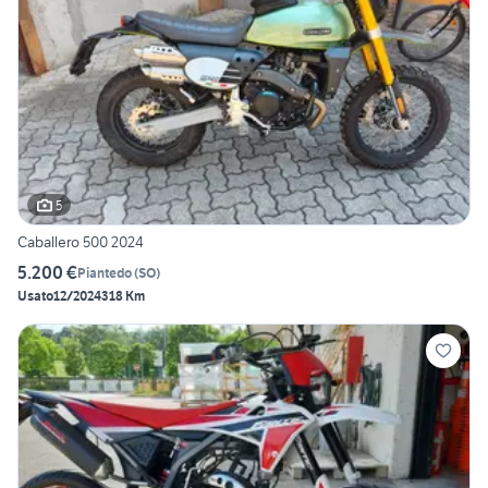
5
Caballero 500 2024
5.200 €
Piantedo
(
SO
)
Usato
12/2024
318 Km