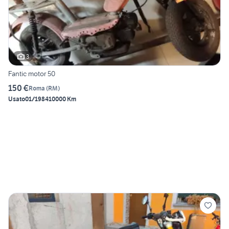
3
Fantic motor 50
150 €
Roma
(
RM
)
Usato
01/1984
10000 Km