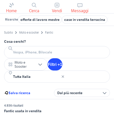
Home
Cerca
Vendi
Messaggi
offerte di lavoro mestre
case in vendita terracina
of
Ricerche
Subito
Moto e scooter
Fantic
Cosa cerchi?
Moto e
Filtri +1
Scooter
Salva ricerca
Dal più recente
4.936 risultati
Fantic usata in vendita