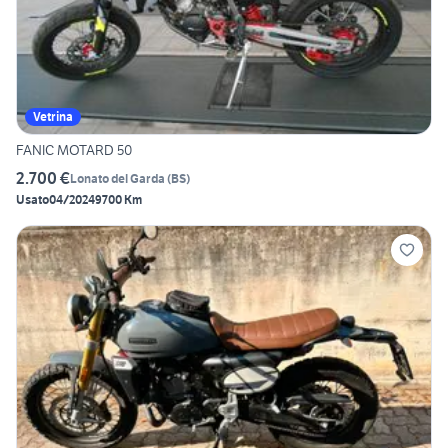
Vetrina
FANIC MOTARD 50
2.700 €
Lonato del Garda
(
BS
)
Usato
04/2024
9700 Km