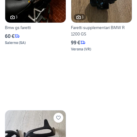
3
3
Bmw gs faretti
Faretti supplementari BMW R
1200 GS
60 €
99 €
Salerno
(
SA
)
Verona
(
VR
)