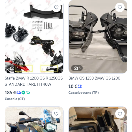
15
6
Staffa BMW R 1200 GS R 1250GS
BMW GS 1250 BMW GS 1200
STANDARD FARETTI 40W
10 €
185 €
Castelvetrano
(
TP
)
Catania
(
CT
)