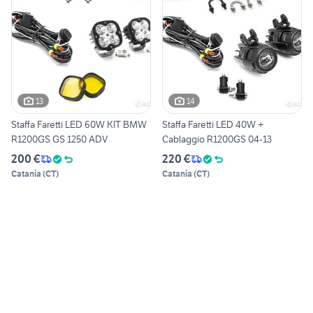
13
14
Staffa Faretti LED 60W KIT BMW
Staffa Faretti LED 40W +
R1200GS GS 1250 ADV
Cablaggio R1200GS 04-13
200 €
220 €
Catania
(
CT
)
Catania
(
CT
)