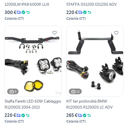
12000LM IP68 6000K LUX
STAFFA GS1200 GS1250 ADV
300 €
220 €
Catania
(
CT
)
Catania
(
CT
)
9
14
Staffa Faretti LED 60W Cablaggio
KIT fari profondità BMW
R1200GS 2004-2013
R1200GS R1250GS LC ADV
220 €
265 €
Catania
(
CT
)
Catania
(
CT
)