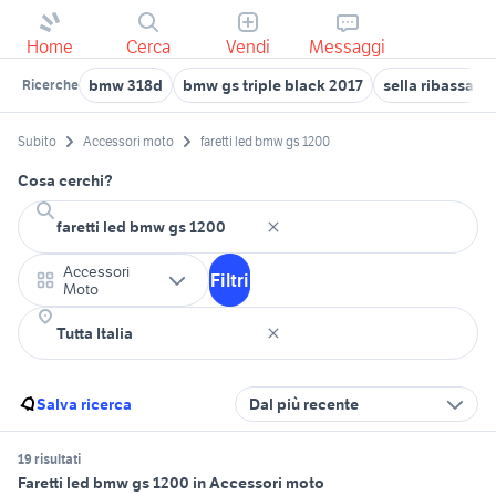
Home
Cerca
Vendi
Messaggi
bmw 318d
bmw gs triple black 2017
sella ribassat
Ricerche
Subito
Accessori moto
faretti led bmw gs 1200
Cosa cerchi?
Accessori
Filtri
Moto
Salva ricerca
Dal più recente
19 risultati
Faretti led bmw gs 1200 in Accessori moto