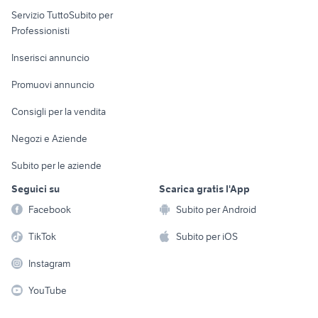
elettronica
per la casa e la
sports e hobby
Servizio TuttoSubito per
persona
Informatica
Animali
Professionisti
Arredamento e
Console e
Accessori per
Casalinghi
Inserisci annuncio
Videogiochi
animali
Elettrodomestici
Promuovi annuncio
Audio/Video
Musica e Film
Giardino e Fai da te
Consigli per la vendita
Fotografia
Libri e Riviste
Abbigliamento e
Negozi e Aziende
Telefonia
Strumenti Musicali
Accessori
Subito per le aziende
Sports
Tutto per i bambini
Seguici su
Scarica gratis l'App
Biciclette
Facebook
Subito per Android
Collezionismo
TikTok
Subito per iOS
Instagram
YouTube