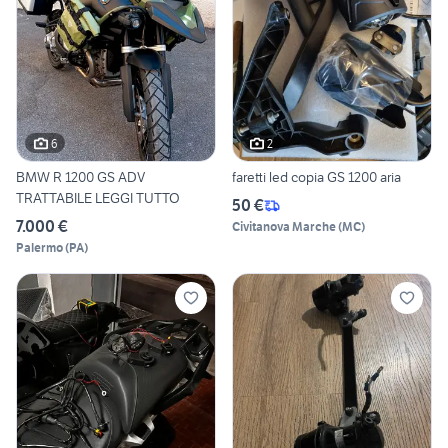
6
2
BMW R 1200 GS ADV
faretti led copia GS 1200 aria
TRATTABILE LEGGI TUTTO
50 €
7.000 €
Civitanova Marche
(
MC
)
Palermo
(
PA
)