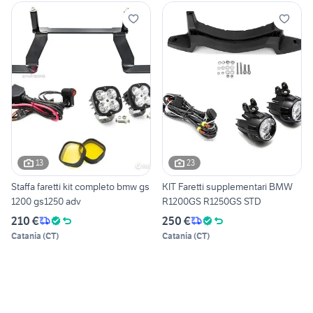
13
23
Staffa faretti kit completo bmw gs
KIT Faretti supplementari BMW
1200 gs1250 adv
R1200GS R1250GS STD
210 €
250 €
Catania
(
CT
)
Catania
(
CT
)