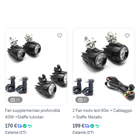
20
17
Fari supplementari profondità
2 Fari moto led 40w + Cablaggio
40W +Staffe tubolari
+ Staffe Metallo
170 €
199 €
Catania
(
CT
)
Catania
(
CT
)