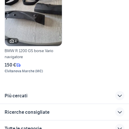
4
BMW R 1200 GS borse Vario
navigatore
150 €
Civitanova Marche
(
MC
)
Più cercati
Correlati
Richerche simili
Suggerimenti
Ricerche consigliate
bmw m235i
manopole bmw gs
sella bmw gs 1200
1200 moto
accessori moto
cagiva mito 125 usata
quad 250
ducati multistrada
Tutte le categorie