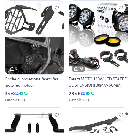
9
26
Griglie di protezione faretti fari
Faretti MOTO 120W LED STAFFE
moto led motoci
SOSPENSIONI 38MM-60MM
35 €
285 €
Catania
(
CT
)
Catania
(
CT
)