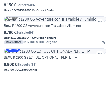
8.150 €
Bernezzo
(
CN
)
Usato
12/2013
69600 Km
Cross / Enduro
30
Bmw R 1200 GS Adventure con Tris valigie Alluminio
9.790 €
Sorisole
(
BG
)
Usato
10/2013
59244 Km
Cross / Enduro
Rivenditore
CENTRO MOTO Bergamo
Vetrina
BMW R 1200 GS LC FULL OPTIONAL - PERFETTA
8.900 €
Bisceglie
(
BT
)
Usato
04/2013
55000 Km