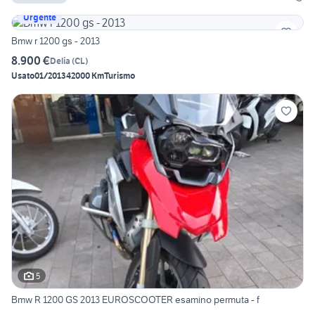
Urgente
Bmw r 1200 gs - 2013
8.900 €
Delia
(
CL
)
Usato
01/2013
42000 Km
Turismo
5
Bmw R 1200 GS 2013 EUROSCOOTER esamino permuta - f