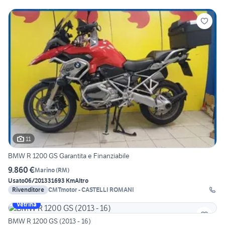
11
BMW R 1200 GS Garantita e Finanziabile
9.860 €
Marino
(
RM
)
Usato
06/2013
31693 Km
Altro
Rivenditore
CMTmotor - CASTELLI ROMANI
Vetrina
BMW R 1200 GS (2013 - 16)