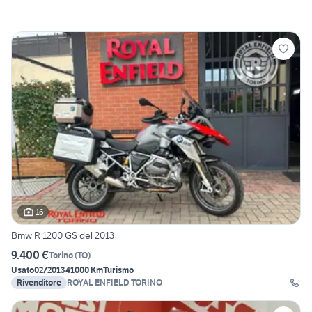
16
Bmw R 1200 GS del 2013
9.400 €
Torino
(
TO
)
Usato
02/2013
41000 Km
Turismo
Rivenditore
ROYAL ENFIELD TORINO