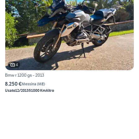
4
Bmw r 1200 gs - 2013
8.250 €
Messina
(
ME
)
Usato
12/2013
51000 Km
Altro