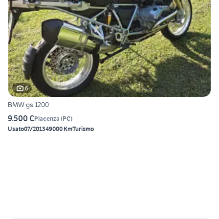
6
BMW gs 1200
9.500 €
Piacenza
(
PC
)
Usato
07/2013
49000 Km
Turismo