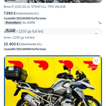
Bmw R 1200 GS LC STRAFULL TRIS VALIGIE
7.990 €
Caltanissetta
(
CL
)
Usato
06/2013
85000 Km
Turismo
Rivenditore
GL MOTO
6
bmw r 1200 gs full led
10.400 €
Caltanissetta
(
CL
)
Usato
05/2013
49000 Km
Turismo