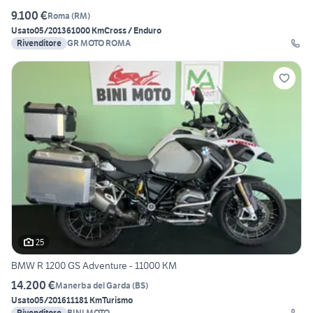
9.100 €
Roma
(
RM
)
Usato
05/2013
61000 Km
Cross / Enduro
Rivenditore
GR MOTO ROMA
25
BMW R 1200 GS Adventure - 11000 KM
14.200 €
Manerba del Garda
(
BS
)
Usato
05/2016
11181 Km
Turismo
Rivenditore
BINI MOTO