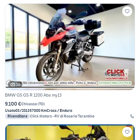
20
BMW GS GS R 1200 Abs my13
9.100 €
Chivasso
(
TO
)
Usato
03/2013
57000 Km
Cross / Enduro
Rivenditore
Click Motors - RV di Rosario Tarantino