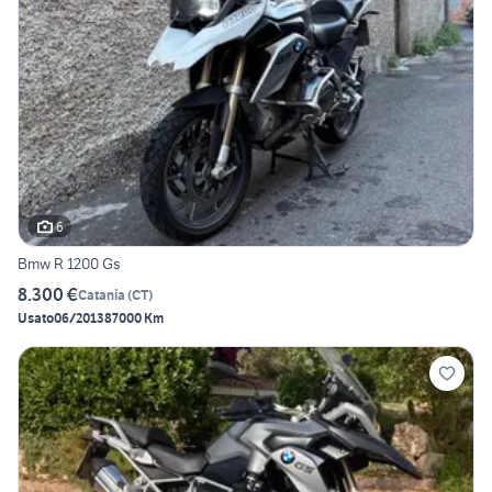
6
Bmw R 1200 Gs
8.300 €
Catania
(
CT
)
Usato
06/2013
87000 Km