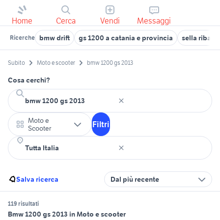
Home
Cerca
Vendi
Messaggi
bmw drift
gs 1200 a catania e provincia
sella ribas
Ricerche
Subito
Moto e scooter
bmw 1200 gs 2013
Cosa cerchi?
Moto e
Filtri
Scooter
Salva ricerca
Dal più recente
119 risultati
Bmw 1200 gs 2013 in Moto e scooter