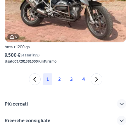
6
bmw r 1200 gs
9.500 €
Sassari
(
SS
)
Usato
03/2013
81000 Km
Turismo
1
2
3
4
Più cercati
Correlati
Richerche simili
Suggerimenti
Ricerche consigliate
bmw 320d in
bmw 1200 gs
valigie bmw gs 1200