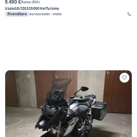
9.490 €
Roma
(
RM
)
Usato
10/2013
35000 Km
Turismo
Rivenditore
euroscooter - moto