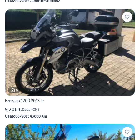
Usato
05/2013
78000 Km
Turismo
6
Bmw gs 1200 2013 lc
9.200 €
Ceva
(
CN
)
Usato
06/2013
43000 Km