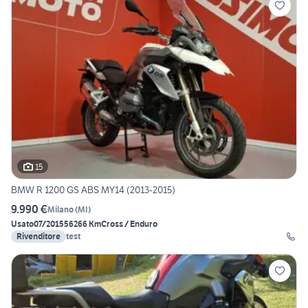
15
BMW R 1200 GS ABS MY14 (2013-2015)
9.990 €
Milano
(
MI
)
Usato
07/2015
56266 Km
Cross / Enduro
Rivenditore
test