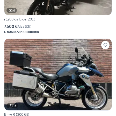
6
r 1200 gs lc del 2013
7.500 €
Alba
(
CN
)
Usato
03/2013
80000 Km
15
Bmw R 1200 GS