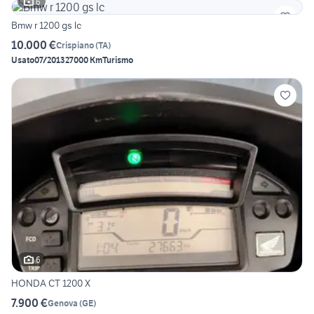
6
Bmw r 1200 gs lc
10.000 €
Crispiano
(
TA
)
Usato
07/2013
27000 Km
Turismo
6
HONDA CT 1200 X
7.900 €
Genova
(
GE
)