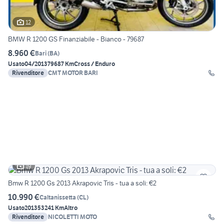
12
BMW R 1200 GS Finanziabile - Bianco - 79687
8.960 €
Bari
(
BA
)
Usato
04/2013
79687 Km
Cross / Enduro
Rivenditore
CMT MOTOR BARI
19
Bmw R 1200 Gs 2013 Akrapovic Tris - tua a soli: €2
10.990 €
Caltanissetta
(
CL
)
Usato
2013
53241 Km
Altro
Rivenditore
NICOLETTI MOTO