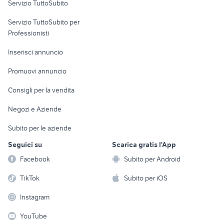
Servizio TuttoSubito
elettronica
per la casa e la
sports e hobby
Servizio TuttoSubito per
persona
Informatica
Animali
Professionisti
Arredamento e
Console e
Accessori per
Casalinghi
Inserisci annuncio
Videogiochi
animali
Elettrodomestici
Promuovi annuncio
Audio/Video
Musica e Film
Giardino e Fai da te
Consigli per la vendita
Fotografia
Libri e Riviste
Abbigliamento e
Negozi e Aziende
Telefonia
Strumenti Musicali
Accessori
Subito per le aziende
Sports
Tutto per i bambini
Seguici su
Scarica gratis l'App
Biciclette
Facebook
Subito per Android
Collezionismo
TikTok
Subito per iOS
Instagram
YouTube