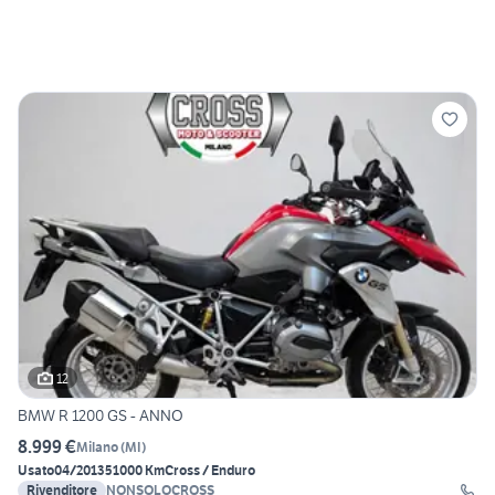
12
BMW R 1200 GS - ANNO
8.999 €
Milano
(
MI
)
Usato
04/2013
51000 Km
Cross / Enduro
Rivenditore
NONSOLOCROSS