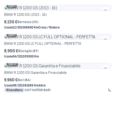
6
BMW R 1200 GS (2013 - 16)
8.150 €
Bernezzo
(
CN
)
Usato
12/2013
69600 Km
Cross / Enduro
6
BMW R 1200 GS LC FULL OPTIONAL - PERFETTA
8.900 €
Bisceglie
(
BT
)
Usato
04/2013
55000 Km
13
BMW R 1200 GS Garantita e Finanziabile
9.960 €
Bari
(
BA
)
Usato
09/2013
81896 Km
Altro
Rivenditore
CMT MOTOR BARI