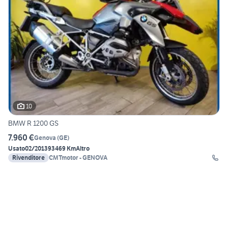
10
BMW R 1200 GS
7.960 €
Genova
(
GE
)
Usato
02/2013
93469 Km
Altro
Rivenditore
CMTmotor - GENOVA