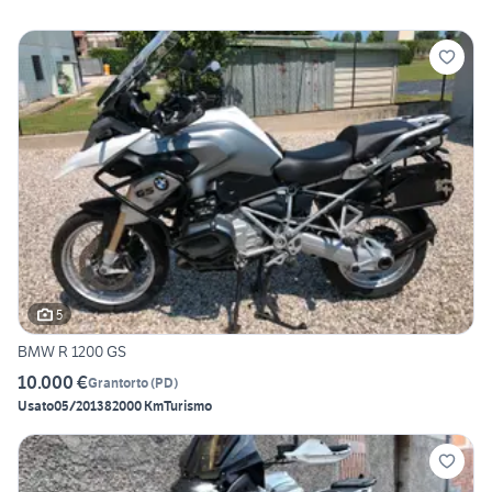
5
BMW R 1200 GS
10.000 €
Grantorto
(
PD
)
Usato
05/2013
82000 Km
Turismo