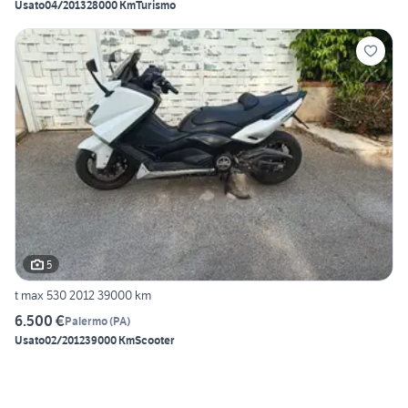
Usato
04/2013
28000 Km
Turismo
5
t max 530 2012 39000 km
6.500 €
Palermo
(
PA
)
Usato
02/2012
39000 Km
Scooter