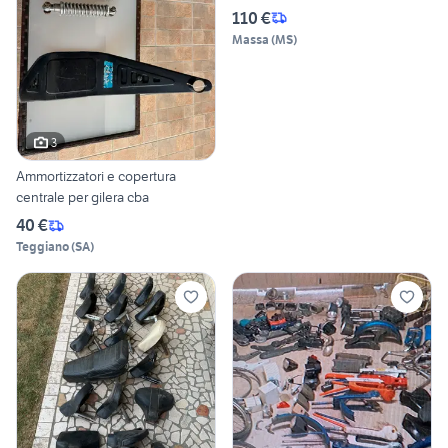
110 €
Massa
(
MS
)
3
Ammortizzatori e copertura
centrale per gilera cba
40 €
Teggiano
(
SA
)