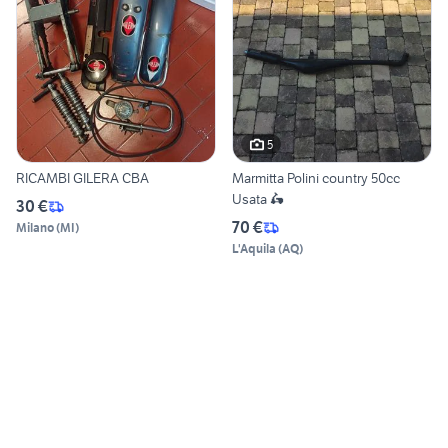
5
RICAMBI GILERA CBA
Marmitta Polini country 50cc
Usata 🛵
30 €
70 €
Milano
(
MI
)
L'Aquila
(
AQ
)