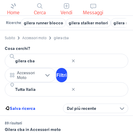
Home
Cerca
Vendi
Messaggi
gilera runner blocco
gilera stalker motori
gilera run
Ricerche
Subito
Accessori moto
gilera cba
Cosa cerchi?
Accessori
Filtri
Moto
Salva ricerca
Dal più recente
89 risultati
Gilera cba in Accessori moto