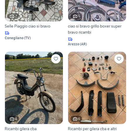
2
6
Selle Piaggio ciao si bravo
ciao si bravo grillo boxer super
bravo ricambi
Conegliano
(
TV
)
Arezzo
(
AR
)
4
6
Ricambi gilera cba
Ricambi per gilera cba e altri