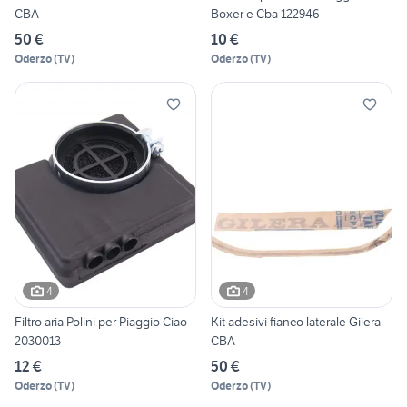
CBA
Boxer e Cba 122946
50 €
10 €
Oderzo
(
TV
)
Oderzo
(
TV
)
4
4
Filtro aria Polini per Piaggio Ciao
Kit adesivi fianco laterale Gilera
2030013
CBA
12 €
50 €
Oderzo
(
TV
)
Oderzo
(
TV
)