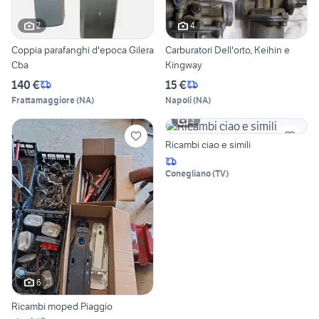
2
4
Coppia parafanghi d'epoca Gilera
Carburatori Dell'orto, Keihin e
Cba
Kingway
140 €
15 €
Frattamaggiore
(
NA
)
Napoli
(
NA
)
3
Ricambi ciao e simili
Conegliano
(
TV
)
6
Ricambi moped Piaggio