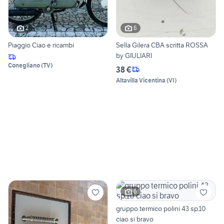
2
6
Piaggio Ciao e ricambi
Sella Gilera CBA scritta ROSSA
by GIULIARI
Conegliano
(
TV
)
38 €
Altavilla Vicentina
(
VI
)
6
gruppo termico polini 43 sp.10
ciao si bravo