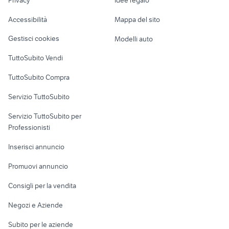
Garage e box
Caravan e Camper
Accessibilità
Mappa del sito
Loft, mansarde e
Veicoli commerciali
altro
Gestisci cookies
Modelli auto
Case vacanza
TuttoSubito Vendi
Uffici e Locali
TuttoSubito Compra
commerciali
Servizio TuttoSubito
elettronica
per la casa e la
sports e hobby
Servizio TuttoSubito per
persona
Informatica
Animali
Professionisti
Arredamento e
Console e
Accessori per
Casalinghi
Inserisci annuncio
Videogiochi
animali
Elettrodomestici
Promuovi annuncio
Audio/Video
Musica e Film
Giardino e Fai da te
Consigli per la vendita
Fotografia
Libri e Riviste
Abbigliamento e
Negozi e Aziende
Telefonia
Strumenti Musicali
Accessori
Subito per le aziende