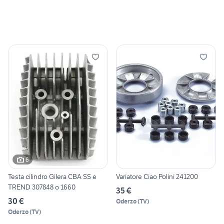
6
Testa cilindro Gilera CBA SS e
Variatore Ciao Polini 241200
TREND 307848 o 1660
35 €
30 €
Oderzo
(
TV
)
Oderzo
(
TV
)