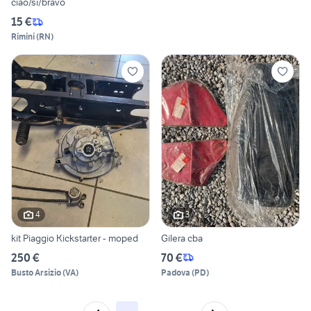
ciao/si/bravo
15 €
Rimini
(
RN
)
4
3
kit Piaggio Kickstarter - moped
Gilera cba
250 €
70 €
Busto Arsizio
(
VA
)
Padova
(
PD
)