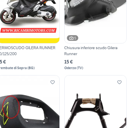
5
ERMOSCUDO GILERA RUNNER
Chiusura inferiore scudo Gilera
0/125/200
Runner
5 €
15 €
rembate di Sopra
(
BG
)
Oderzo
(
TV
)