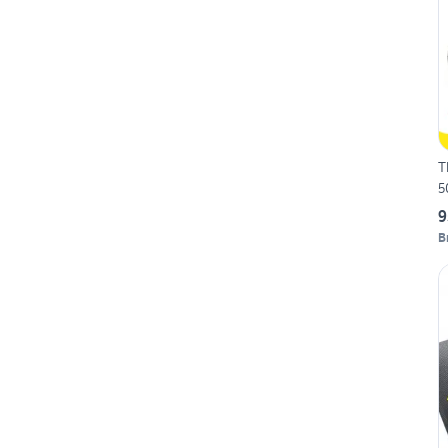
T
5
9
B