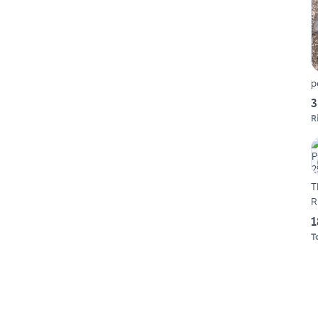
p
3
R
T
R
1
T