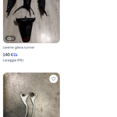
6
carene gilera runner
140 €
Loreggia
(
PD
)