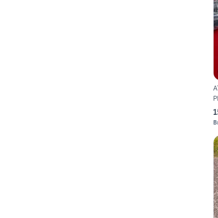
A
P
1
B