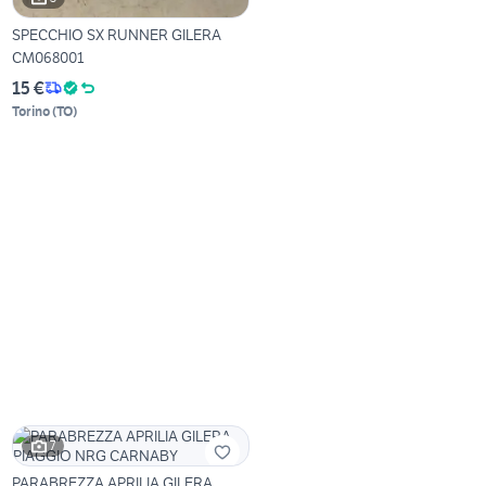
SPECCHIO SX RUNNER GILERA
CM068001
15 €
Torino
(
TO
)
7
PARABREZZA APRILIA GILERA