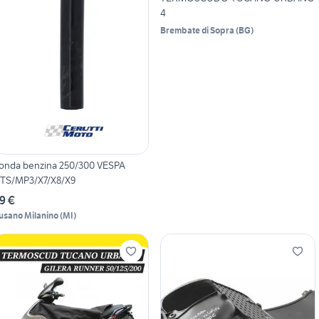
4
Brembate di Sopra
(
BG
)
onda benzina 250/300 VESPA
TS/MP3/X7/X8/X9
9 €
usano Milanino
(
MI
)