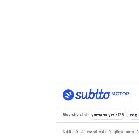
yamaha yzf r125
cagi
Ricerche
simili
Subito
Accessori moto
gilera runner 12