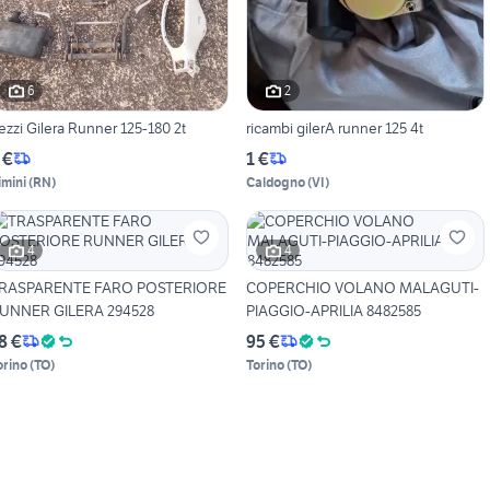
6
2
ezzi Gilera Runner 125-180 2t
ricambi gilerA runner 125 4t
 €
1 €
imini
(
RN
)
Caldogno
(
VI
)
4
4
RASPARENTE FARO POSTERIORE
COPERCHIO VOLANO MALAGUTI-
UNNER GILERA 294528
PIAGGIO-APRILIA 8482585
8 €
95 €
orino
(
TO
)
Torino
(
TO
)