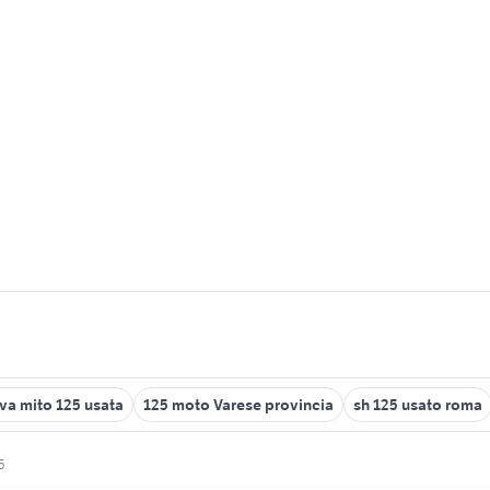
va mito 125 usata
125 moto Varese provincia
sh 125 usato roma
5