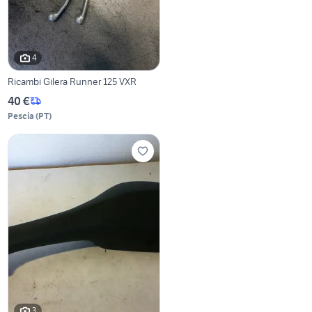
4
Ricambi Gilera Runner 125 VXR
40 €
Pescia
(
PT
)
3