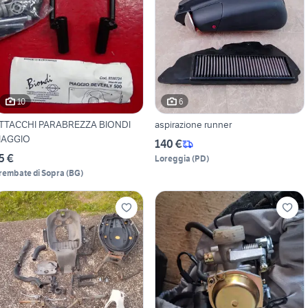
10
6
TTACCHI PARABREZZA BIONDI
aspirazione runner
IAGGIO
140 €
5 €
Loreggia
(
PD
)
rembate di Sopra
(
BG
)