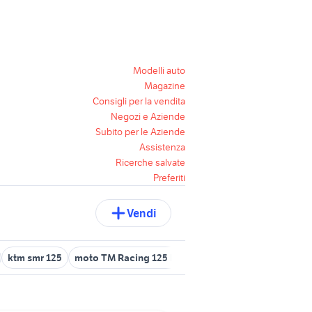
Modelli auto
Magazine
Consigli per la vendita
Negozi e Aziende
Subito per le Aziende
Assistenza
Ricerche salvate
Preferiti
Vendi
ktm smr 125
moto TM Racing 125 Enduro
scooter yamaha 125