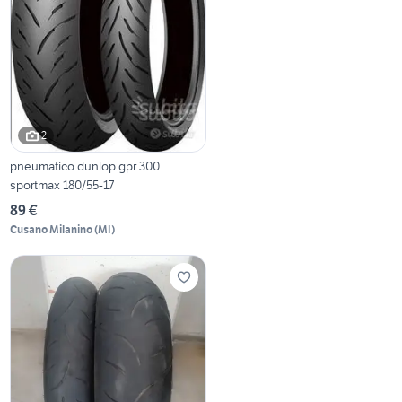
2
pneumatico dunlop gpr 300
sportmax 180/55-17
89 €
Cusano Milanino
(
MI
)