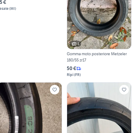
5 €
esate
(
MI
)
4
Gomma moto posteriore Metzeler
180/55 zr17
50 €
Ripi
(
FR
)