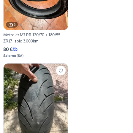
6
Metzeler M7 RR 120/70 + 180/55
ZR17…solo 3.000km
80 €
Salerno
(
SA
)