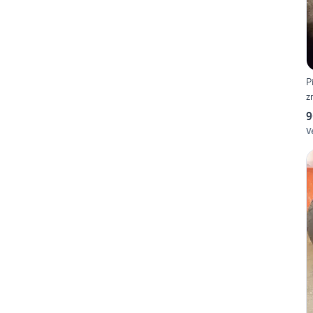
P
z
9
V