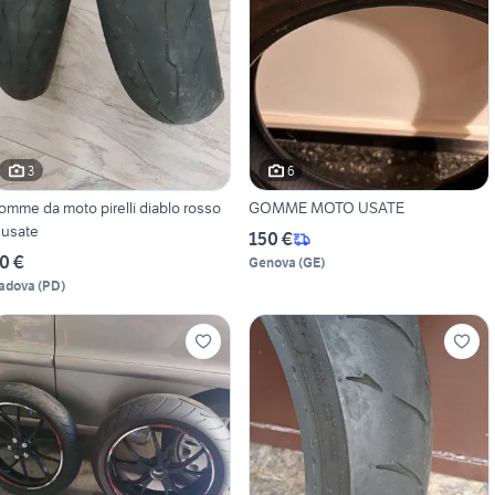
3
6
omme da moto pirelli diablo rosso
GOMME MOTO USATE
 usate
150 €
0 €
Genova
(
GE
)
adova
(
PD
)