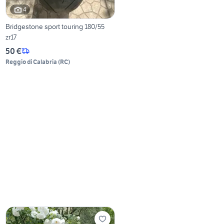
4
Bridgestone sport touring 180/55
zr17
50 €
Reggio di Calabria
(
RC
)