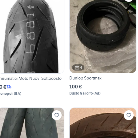
4
Dunlop Sportmax
neumatici Moto Nuovi Sottocosto
100 €
0 €
Busto Garolfo
(
MI
)
onopoli
(
BA
)