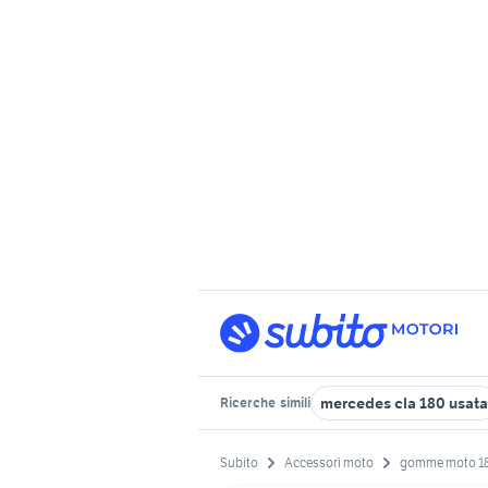
mercedes cla 180 usata
Ricerche
simili
Subito
Accessori moto
gomme moto 180