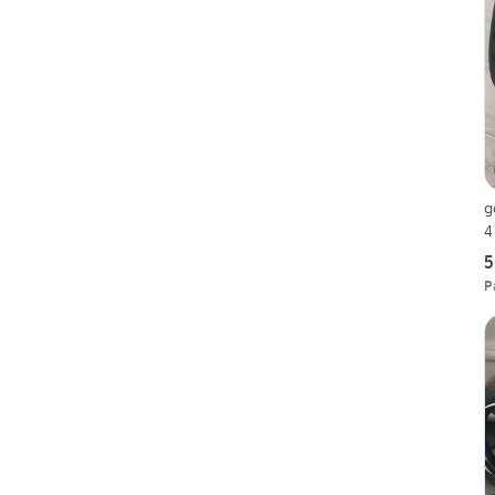
g
4
5
P