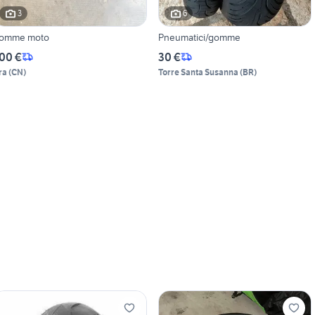
3
6
omme moto
Pneumatici/gomme
00 €
30 €
ra
(
CN
)
Torre Santa Susanna
(
BR
)