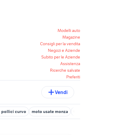
Modelli auto
Magazine
Consigli per la vendita
Negozi e Aziende
Subito per le Aziende
Assistenza
Ricerche salvate
Preferiti
Vendi
 pollici curvo
moto usate monza
fujifilm 18-55
gomme usate m