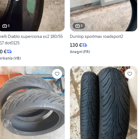
6
6
irelli Diablo supercorsa sc2 180/55
Dunlop sportmax roadsport2
r17 dot0125
130 €
0 €
Anagni
(
FR
)
erbania
(
VB
)