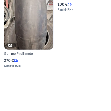
100 €
Rimini
(
RN
)
6
Gomme Pirelli moto
270 €
Genova
(
GE
)