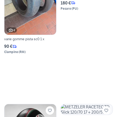
180 €
Pesaro
(
PU
)
4
varie gomme pista sc0 1 x
90 €
Ciampino
(
RM
)