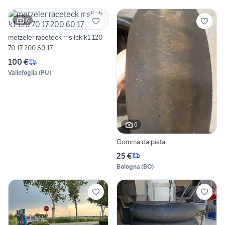
6
metzeler raceteck rr slick k1 120
70 17 200 60 17
100 €
Vallefoglia
(
PU
)
6
Gomma da pista
25 €
Bologna
(
BO
)