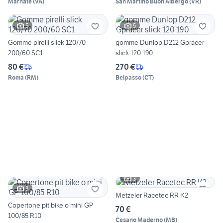
Marnate
(
VA
)
San Martino Buon Albergo
(
VR
)
5
5
Gomme pirelli slick 120/70
gomme Dunlop D212 Gpracer
200/60 SC1
slick 120 190
80 €
270 €
Roma
(
RM
)
Belpasso
(
CT
)
3
3
Metzeler Racetec RR K2
Copertone pit bike o mini GP
70 €
100/85 R10
Cesano Maderno
(
MB
)