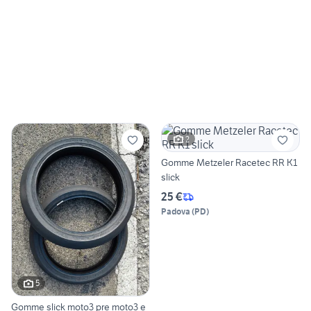
2
Gomme Metzeler Racetec RR K1
slick
25 €
Padova
(
PD
)
5
Gomme slick moto3 pre moto3 e