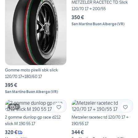
METZELER RACETEC TD Slick
120/70 17 + 200/55
350 €
San Martino Buon Albergo
(
VR
)
Gomme moto pirelli sbk slick
120/70 17+180/60 17
395 €
San Martino Buon Albergo
(
VR
)
2
2 gomme dunlop gp race d212
Metzeler racetec td 120/70 17 +
slick M 190 55 17
190/55 17
320 €
344 €