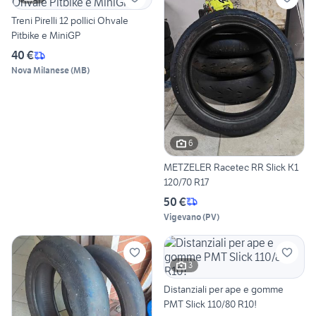
Treni Pirelli 12 pollici Ohvale
Pitbike e MiniGP
40 €
Nova Milanese
(
MB
)
6
METZELER Racetec RR Slick K1
120/70 R17
50 €
Vigevano
(
PV
)
3
Distanziali per ape e gomme
PMT Slick 110/80 R10!