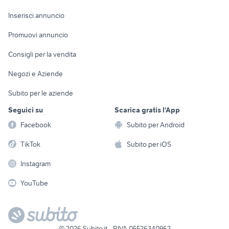
Arredamento e
Console e
Accessori per
Casalinghi
Inserisci annuncio
Videogiochi
animali
Elettrodomestici
Promuovi annuncio
Audio/Video
Musica e Film
Giardino e Fai da te
Consigli per la vendita
Fotografia
Libri e Riviste
Abbigliamento e
Negozi e Aziende
Telefonia
Strumenti Musicali
Accessori
Subito per le aziende
Sports
Tutto per i bambini
Seguici su
Scarica gratis l'App
Biciclette
Facebook
Subito per Android
Collezionismo
TikTok
Subito per iOS
Instagram
YouTube
©
2026
Subito.it - P.IVA 05526340962