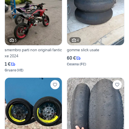
5
4
smembro parti non originali fantic
gomme slick usate
xe 2024
60 €
1 €
Cesena
(
FC
)
Gruaro
(
VE
)