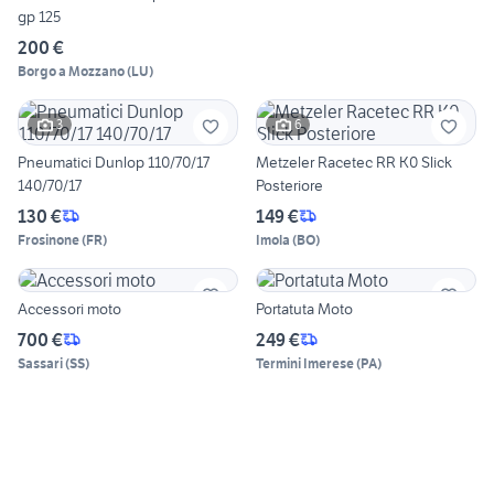
gp 125
200 €
Borgo a Mozzano
(
LU
)
3
6
Pneumatici Dunlop 110/70/17
Metzeler Racetec RR K0 Slick
140/70/17
Posteriore
130 €
149 €
Frosinone
(
FR
)
Imola
(
BO
)
Accessori moto
Portatuta Moto
700 €
249 €
Sassari
(
SS
)
Termini Imerese
(
PA
)