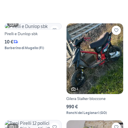
6
Pirelli e Dunlop sbk
10 €
Barberino di Mugello
(
FI
)
4
Gilera Stalker bloccone
990 €
Ronchi dei Legionari
(
GO
)
5