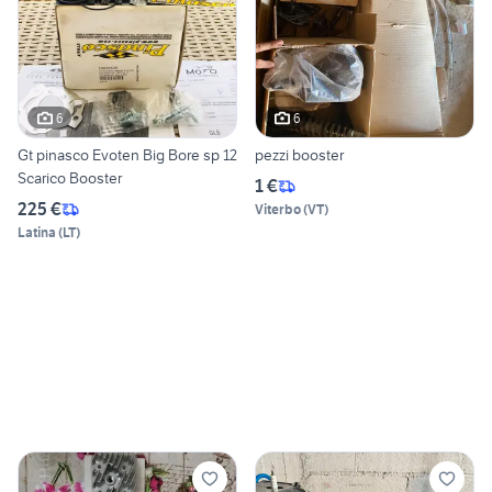
6
6
Gt pinasco Evoten Big Bore sp 12
pezzi booster
Scarico Booster
1 €
225 €
Viterbo
(
VT
)
Latina
(
LT
)