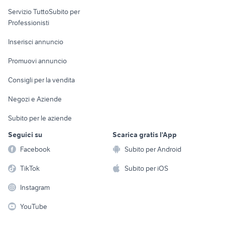
elettronica
per la casa e la
sports e hobby
Servizio TuttoSubito per
persona
Informatica
Animali
Professionisti
Arredamento e
Console e
Accessori per
Casalinghi
Inserisci annuncio
Videogiochi
animali
Elettrodomestici
Promuovi annuncio
Audio/Video
Musica e Film
Giardino e Fai da te
Consigli per la vendita
Fotografia
Libri e Riviste
Abbigliamento e
Negozi e Aziende
Telefonia
Strumenti Musicali
Accessori
Subito per le aziende
Sports
Tutto per i bambini
Seguici su
Scarica gratis l'App
Biciclette
Facebook
Subito per Android
Collezionismo
TikTok
Subito per iOS
Instagram
YouTube