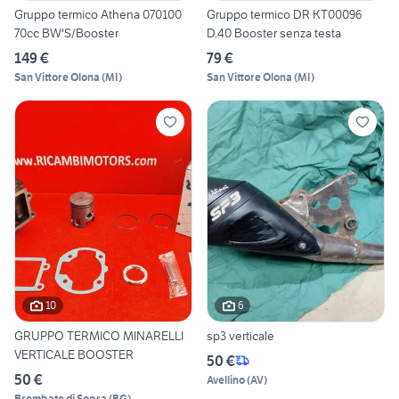
Gruppo termico Athena 070100
Gruppo termico DR KT00096
70cc BW'S/Booster
D.40 Booster senza testa
149 €
79 €
San Vittore Olona
(
MI
)
San Vittore Olona
(
MI
)
10
6
GRUPPO TERMICO MINARELLI
sp3 verticale
VERTICALE BOOSTER
50 €
50 €
Avellino
(
AV
)
Brembate di Sopra
(
BG
)