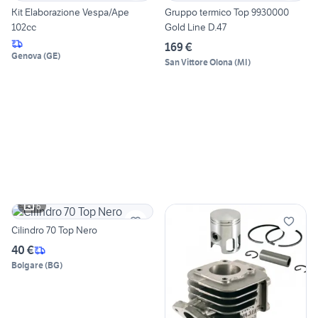
Kit Elaborazione Vespa/Ape
Gruppo termico Top 9930000
102cc
Gold Line D.47
169 €
Genova
(
GE
)
San Vittore Olona
(
MI
)
6
Cilindro 70 Top Nero
40 €
Bolgare
(
BG
)