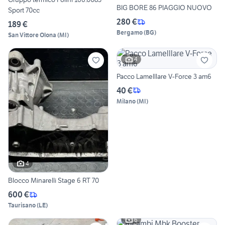
BIG BORE 86 PIAGGIO NUOVO
Sport 70cc
280 €
189 €
Bergamo
(
BG
)
San Vittore Olona
(
MI
)
4
Pacco Lamelllare V-Force 3 am6
40 €
Milano
(
MI
)
4
Blocco Minarelli Stage 6 RT 70
600 €
Taurisano
(
LE
)
6