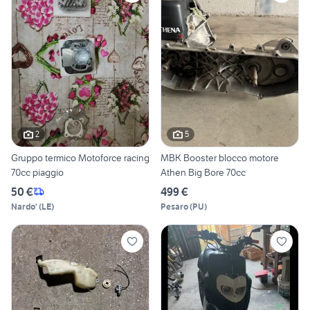
2
5
Gruppo termico Motoforce racing
MBK Booster blocco motore
70cc piaggio
Athen Big Bore 70cc
50 €
499 €
Nardo'
(
LE
)
Pesaro
(
PU
)