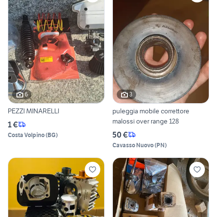
6
3
PEZZI MINARELLI
puleggia mobile correttore
malossi over range 128
1 €
50 €
Costa Volpino
(
BG
)
Cavasso Nuovo
(
PN
)