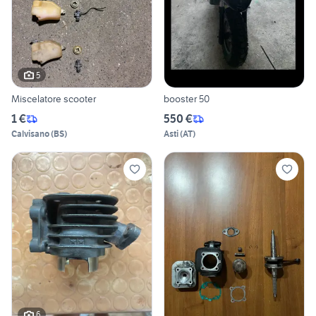
5
Miscelatore scooter
booster 50
1 €
550 €
Calvisano
(
BS
)
Asti
(
AT
)
6