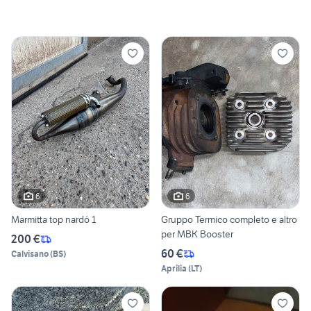
6
6
Marmitta top nardó 1
Gruppo Termico completo e altro
per MBK Booster
200 €
60 €
Calvisano
(
BS
)
Aprilia
(
LT
)