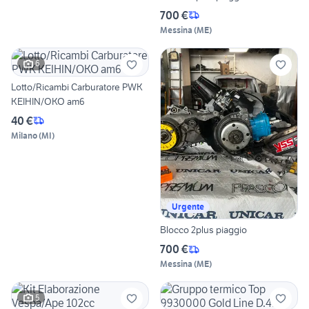
700 €
Messina
(
ME
)
6
Lotto/Ricambi Carburatore PWK
KEIHIN/OKO am6
40 €
Milano
(
MI
)
Urgente
Blocco 2plus piaggio
700 €
Messina
(
ME
)
5