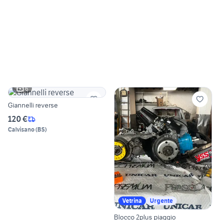
6
Giannelli reverse
120 €
Calvisano
(
BS
)
Vetrina
Urgente
Blocco 2plus piaggio