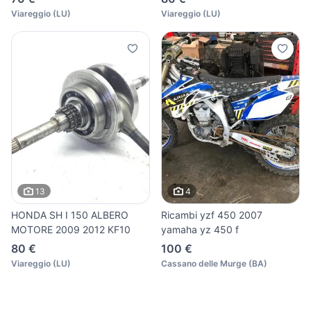
Viareggio
(
LU
)
Viareggio
(
LU
)
13
4
HONDA SH I 150 ALBERO
Ricambi yzf 450 2007
MOTORE 2009 2012 KF10
yamaha yz 450 f
80 €
100 €
Viareggio
(
LU
)
Cassano delle Murge
(
BA
)