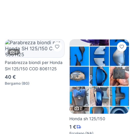
4
Parabrezza biondi per Honda
SH 125/150 COD 8061125
40 €
Bergamo
(
BG
)
2
Honda sh 125/150
1 €
Ercolano
(
NA
)