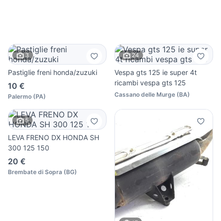
3
24
Pastiglie freni honda/zuzuki
Vespa gts 125 ie super 4t
ricambi vespa gts 125
10 €
Cassano delle Murge
(
BA
)
Palermo
(
PA
)
5
LEVA FRENO DX HONDA SH
300 125 150
20 €
Brembate di Sopra
(
BG
)