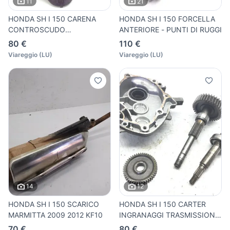
11
21
HONDA SH I 150 CARENA
HONDA SH I 150 FORCELLA
CONTROSCUDO
ANTERIORE - PUNTI DI RUGGI
RETROSCUDO 2009
80 €
110 €
Viareggio
(
LU
)
Viareggio
(
LU
)
14
12
HONDA SH I 150 SCARICO
HONDA SH I 150 CARTER
MARMITTA 2009 2012 KF10
INGRANAGGI TRASMISSIONE
RUOT
70 €
80 €