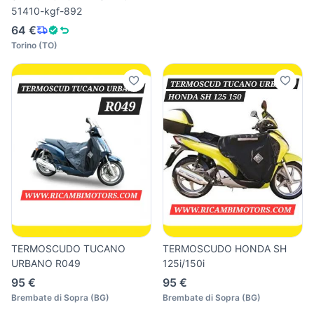
51410-kgf-892
64 €
Torino
(
TO
)
TERMOSCUDO TUCANO
TERMOSCUDO HONDA SH
URBANO R049
125i/150i
95 €
95 €
Brembate di Sopra
(
BG
)
Brembate di Sopra
(
BG
)