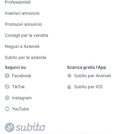
Professionisti
Informatica
Animali
Arredamento e
Inserisci annuncio
Console e
Accessori per
Casalinghi
Videogiochi
animali
Promuovi annuncio
Elettrodomestici
Audio/Video
Musica e Film
Consigli per la vendita
Giardino e Fai da
Fotografia
Libri e Riviste
te
Negozi e Aziende
Telefonia
Strumenti Musicali
Abbigliamento e
Subito per le aziende
Accessori
Sports
Seguici su
Scarica gratis l'App
Tutto per i bambini
Facebook
Subito per Android
Biciclette
TikTok
Subito per iOS
Collezionismo
Instagram
YouTube