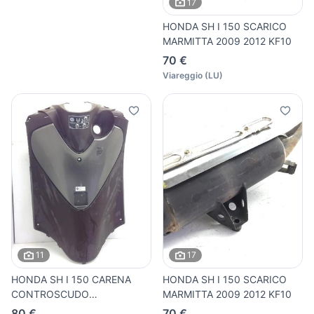
17
HONDA SH I 150 SCARICO
MARMITTA 2009 2012 KF10
70 €
Viareggio
(
LU
)
11
17
HONDA SH I 150 CARENA
HONDA SH I 150 SCARICO
CONTROSCUDO
MARMITTA 2009 2012 KF10
RETROSCUDO 2009
80 €
70 €