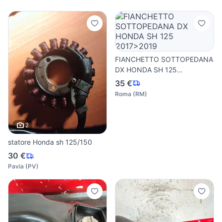
FIANCHETTO SOTTOPEDANA
DX HONDA SH 125
2017>2019
35 €
Roma
(
RM
)
2
statore Honda sh 125/150
30 €
Pavia
(
PV
)