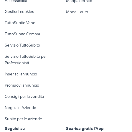
Accessibilità
Mappa del sito
Loft, mansarde e
Veicoli commerciali
altro
Gestisci cookies
Modelli auto
Case vacanza
TuttoSubito Vendi
Uffici e Locali
TuttoSubito Compra
commerciali
Servizio TuttoSubito
elettronica
per la casa e la
sports e hobby
Servizio TuttoSubito per
persona
Informatica
Animali
Professionisti
Arredamento e
Console e
Accessori per
Casalinghi
Inserisci annuncio
Videogiochi
animali
Elettrodomestici
Promuovi annuncio
Audio/Video
Musica e Film
Giardino e Fai da te
Consigli per la vendita
Fotografia
Libri e Riviste
Abbigliamento e
Negozi e Aziende
Telefonia
Strumenti Musicali
Accessori
Subito per le aziende
Sports
Tutto per i bambini
Seguici su
Scarica gratis l'App