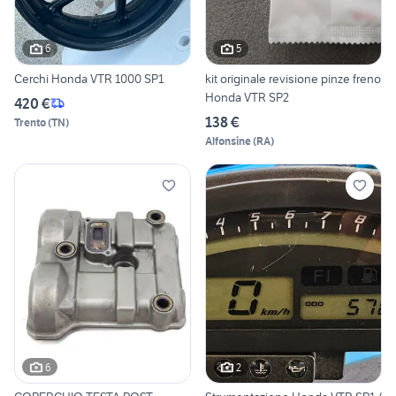
6
5
Cerchi Honda VTR 1000 SP1
kit originale revisione pinze freno
Honda VTR SP2
420 €
138 €
Trento
(
TN
)
Alfonsine
(
RA
)
6
2