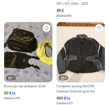
SP1 / SP2 2000 - 2007
49 €
Milano
(
MI
)
5
6
Borsa givi da serbatoio 15 litri
Completo touring NUOVO
Dainese Dolomiti gore-tex
50 €
460 €
Viterbo
(
VT
)
Viterbo
(
VT
)