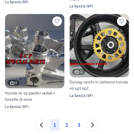
La Spezia
(
SP
)
La Spezia
(
SP
)
11
Dymag cerchi in carbonio honda
6
vtr sp1 sp2
Honda vtr sp piedini radiali x
La Spezia
(
SP
)
forcelle di serie
La Spezia
(
SP
)
1
2
3