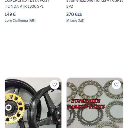
COPERCHIO TESTA POST
Strumentazione Honda VTR SP1 /
HONDA VTR 1000 SP1
SP2
149 €
370 €
Loro Ciuffenna
(
AR
)
Milano
(
MI
)