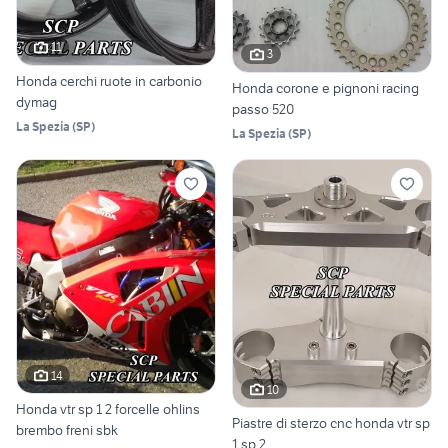
11
3
Honda cerchi ruote in carbonio
Honda corone e pignoni racing
dymag
passo 520
La Spezia
(
SP
)
La Spezia
(
SP
)
14
10
Honda vtr sp 1 2 forcelle ohlins
Piastre di sterzo cnc honda vtr sp
brembo freni sbk
1 sp 2