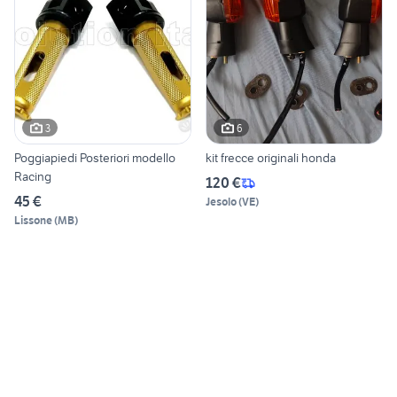
3
6
Poggiapiedi Posteriori modello
kit frecce originali honda
Racing
120 €
45 €
Jesolo
(
VE
)
Lissone
(
MB
)