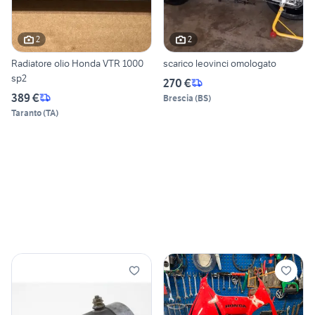
2
2
Radiatore olio Honda VTR 1000
scarico leovinci omologato
sp2
270 €
389 €
Brescia
(
BS
)
Taranto
(
TA
)