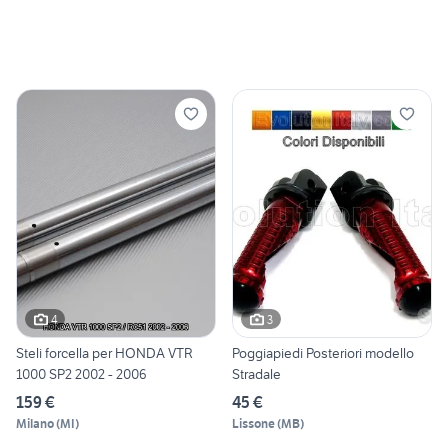
4
3
Steli forcella per HONDA VTR
Poggiapiedi Posteriori modello
1000 SP2 2002 - 2006
Stradale
159 €
45 €
Milano
(
MI
)
Lissone
(
MB
)