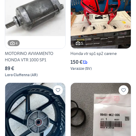
4
5
MOTORINO AVVIAMENTO
Honda vtr sp1 sp2 carene
HONDA VTR 1000 SP1
150 €
89 €
Varazze
(
SV
)
Loro Ciuffenna
(
AR
)