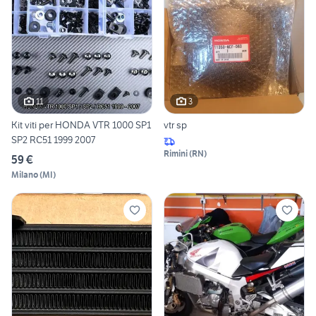
11
3
Kit viti per HONDA VTR 1000 SP1
vtr sp
SP2 RC51 1999 2007
Rimini
(
RN
)
59 €
Milano
(
MI
)