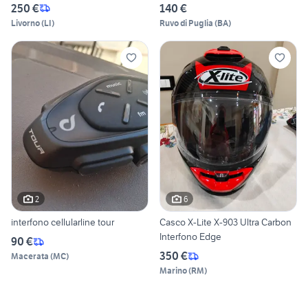
250 €
140 €
Livorno
(
LI
)
Ruvo di Puglia
(
BA
)
2
6
interfono cellularline tour
Casco X-Lite X-903 Ultra Carbon
Interfono Edge
90 €
350 €
Macerata
(
MC
)
Marino
(
RM
)