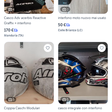
4
2
Casco Adv acerbis Reactive
interfono moto nuovo mai usato
Graffix + interfono
50 €
170 €
Colle Brianza
(
LC
)
Manduria
(
TA
)
5
5
Coppia Caschi Modulari
casco integrale con interfono