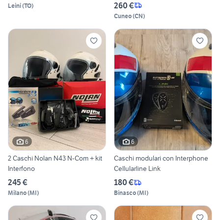
260 €
Leini
(
TO
)
Cuneo
(
CN
)
6
6
2 Caschi Nolan N43 N-Com + kit
Caschi modulari con Interphone
Interfono
Cellularline Link
245 €
180 €
Milano
(
MI
)
Binasco
(
MI
)