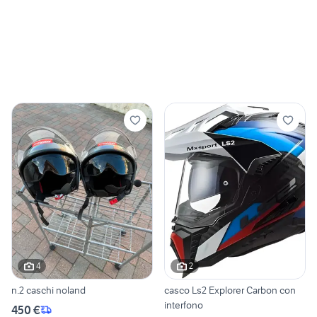
4
2
n.2 caschi noland
casco Ls2 Explorer Carbon con
interfono
450 €