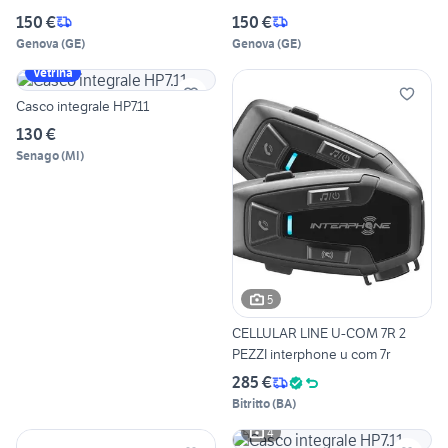
150 €
150 €
Genova
(
GE
)
Genova
(
GE
)
Vetrina
Casco integrale HP7.11
130 €
Senago
(
MI
)
5
CELLULAR LINE U-COM 7R 2
PEZZI interphone u com 7r
285 €
Bitritto
(
BA
)
4