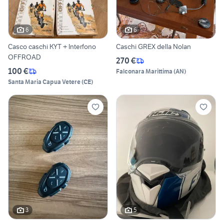
6
6
Casco caschi KYT + Interfono
Caschi GREX della Nolan
OFFROAD
270 €
100 €
Falconara Marittima
(
AN
)
Santa Maria Capua Vetere
(
CE
)
3
5