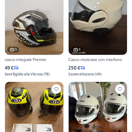
5
6
casco integrale Premier
Casco modulare con interfono
49 €
250 €
Sant'Egidio alla Vibrata
(
TE
)
Castel d'Azzano
(
VR
)