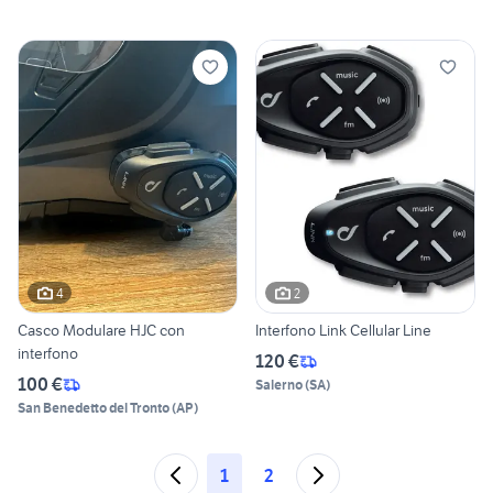
4
2
Casco Modulare HJC con
Interfono Link Cellular Line
interfono
120 €
100 €
Salerno
(
SA
)
San Benedetto del Tronto
(
AP
)
1
2