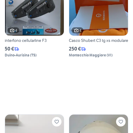
4
4
interfono cellularline F3
Casco Shubert C3 tg xs modulare
50 €
250 €
Duino-Aurisina
(
TS
)
Montecchio Maggiore
(
VI
)