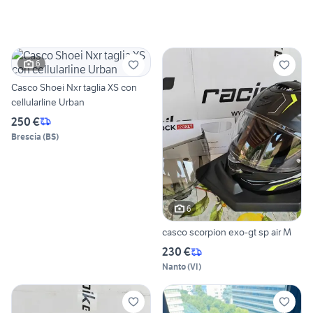
6
Casco Shoei Nxr taglia XS con
cellularline Urban
250 €
Brescia
(
BS
)
6
casco scorpion exo-gt sp air M
230 €
Nanto
(
VI
)