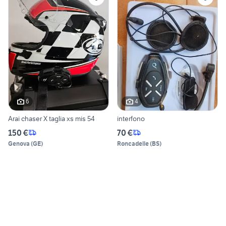
6
4
Arai chaser X taglia xs mis 54
interfono
150 €
70 €
Genova
(
GE
)
Roncadelle
(
BS
)