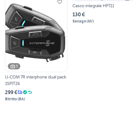
Casco integrale HP7.11
130 €
Senago
(
MI
)
5
U-COM 7R interphone dual pack
1SPIT26
299 €
Bitritto
(
BA
)