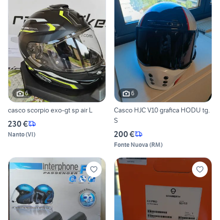
6
6
casco scorpio exo-gt sp air L
Casco HJC V10 grafica HODU tg.
S
230 €
200 €
Nanto
(
VI
)
Fonte Nuova
(
RM
)