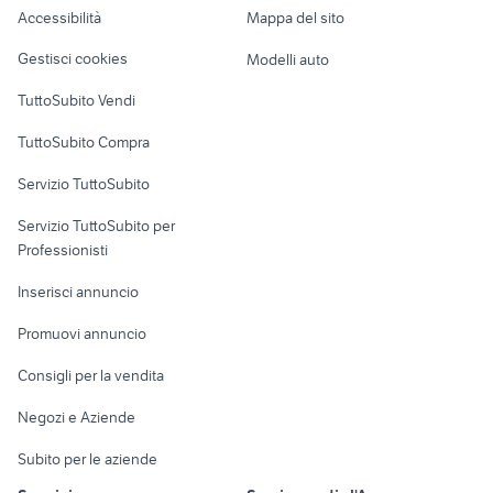
Accessibilità
Mappa del sito
Loft, mansarde e
Veicoli commerciali
altro
Gestisci cookies
Modelli auto
Case vacanza
TuttoSubito Vendi
Uffici e Locali
TuttoSubito Compra
commerciali
Servizio TuttoSubito
elettronica
per la casa e la
sports e hobby
Servizio TuttoSubito per
persona
Informatica
Animali
Professionisti
Arredamento e
Console e
Accessori per
Casalinghi
Inserisci annuncio
Videogiochi
animali
Elettrodomestici
Promuovi annuncio
Audio/Video
Musica e Film
Giardino e Fai da te
Consigli per la vendita
Fotografia
Libri e Riviste
Abbigliamento e
Negozi e Aziende
Telefonia
Strumenti Musicali
Accessori
Subito per le aziende
Sports
Tutto per i bambini