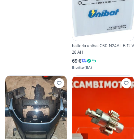
batteria unibat C60-N24AL-B 12 V
28 AH
69 €
Bitritto
(
BA
)