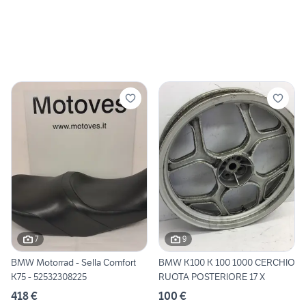
7
9
BMW Motorrad - Sella Comfort
BMW K100 K 100 1000 CERCHIO
K75 - 52532308225
RUOTA POSTERIORE 17 X
418 €
100 €