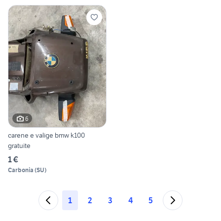
6
carene e valige bmw k100
gratuite
1 €
Carbonia
(
SU
)
1
2
3
4
5