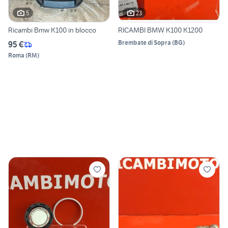
5
23
Ricambi Bmw K100 in blocco
RICAMBI BMW K100 K1200
Brembate di Sopra
(
BG
)
95 €
Roma
(
RM
)