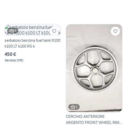
5
serbatoio benzina fuel tank K100
k100 LT k100 RS k
450 €
Verona
(
VR
)
6
CERCHIO ANTERIORE
ARGENTO FRONT WHEEL RIM