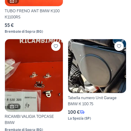
3
TUBO FRENO ANT BMW K100
K1100RS
55 €
Brembate di Sopra
(
BG
)
Tabella numero Unit Garage
BMW K 100 75
13
100 €
RICAMBI VALIGIA TOPCASE
La Spezia
(
SP
)
BMW
Brembate di Sopra
(
BG
)