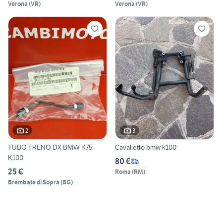
Verona
(
VR
)
Verona
(
VR
)
2
3
TUBO FRENO DX BMW K75
Cavalletto bmw k100
K100
80 €
25 €
Roma
(
RM
)
Brembate di Sopra
(
BG
)