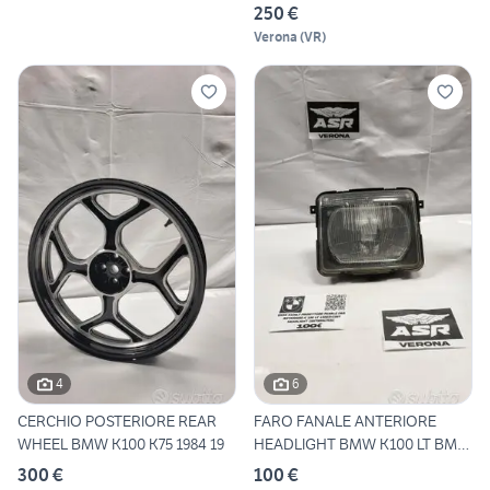
BMW K75
250 €
Verona
(
VR
)
4
6
CERCHIO POSTERIORE REAR
FARO FANALE ANTERIORE
WHEEL BMW K100 K75 1984 19
HEADLIGHT BMW K100 LT BMW
K1
300 €
100 €