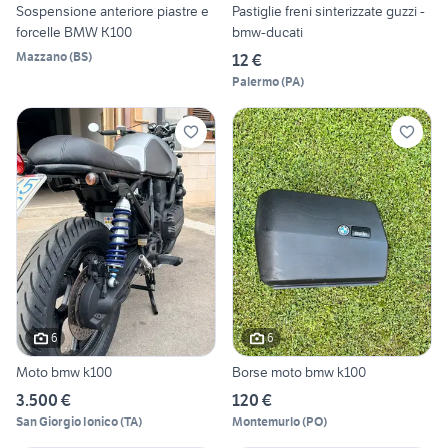
Sospensione anteriore piastre e
Pastiglie freni sinterizzate guzzi -
forcelle BMW K100
bmw-ducati
Mazzano
(
BS
)
12 €
Palermo
(
PA
)
6
6
Moto bmw k100
Borse moto bmw k100
3.500 €
120 €
San Giorgio Ionico
(
TA
)
Montemurlo
(
PO
)