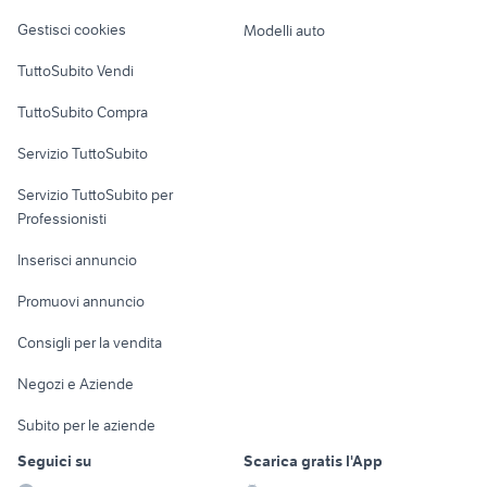
Veicoli commerciali
altro
Gestisci cookies
Modelli auto
Case vacanza
TuttoSubito Vendi
Uffici e Locali
TuttoSubito Compra
commerciali
Servizio TuttoSubito
elettronica
per la casa e la
sports e hobby
Servizio TuttoSubito per
persona
Informatica
Animali
Professionisti
Arredamento e
Console e
Accessori per
Casalinghi
Inserisci annuncio
Videogiochi
animali
Elettrodomestici
Promuovi annuncio
Audio/Video
Musica e Film
Giardino e Fai da te
Consigli per la vendita
Fotografia
Libri e Riviste
Abbigliamento e
Negozi e Aziende
Telefonia
Strumenti Musicali
Accessori
Subito per le aziende
Sports
Tutto per i bambini
Seguici su
Scarica gratis l'App
Biciclette