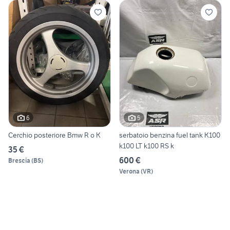
6
5
Cerchio posteriore Bmw R o K
serbatoio benzina fuel tank K100
k100 LT k100 RS k
35 €
600 €
Brescia
(
BS
)
Verona
(
VR
)