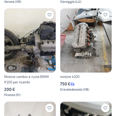
Verona
(
VR
)
Viareggio
(
LU
)
4
Motore cambio e ruota BMW
motore k100
K100 per ricambi
750 €
200 €
Crevoladossola
(
VB
)
Firenze
(
FI
)