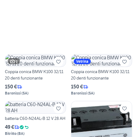
6
Vetrina
Coppia conica BMW K100 32/11
Coppia conica BMW K100 32/11
20 denti funzionante
20 denti funzionante
150 €
150 €
Baronissi
(
SA
)
Baronissi
(
SA
)
batteria C60-N24AL-B 12 V 28 AH
49 €
Bitritto
(
BA
)