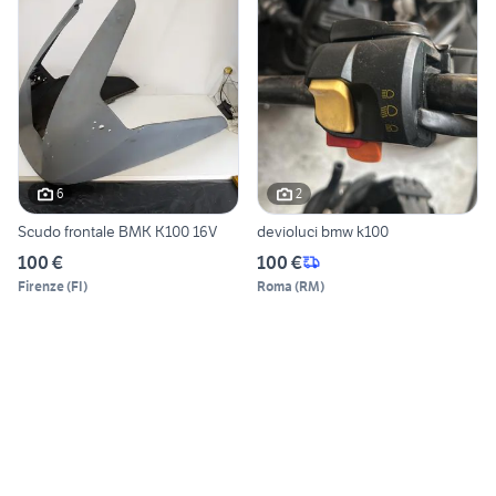
6
2
Scudo frontale BMK K100 16V
devioluci bmw k100
100 €
100 €
Firenze
(
FI
)
Roma
(
RM
)