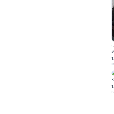
S
5
1
C
P
1
P