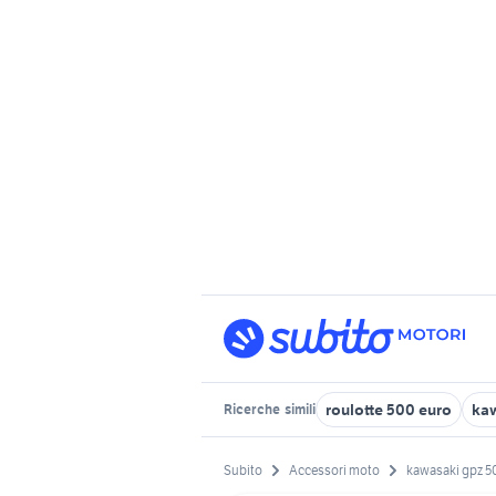
roulotte 500 euro
kaw
Ricerche
simili
Subito
Accessori moto
kawasaki gpz 5