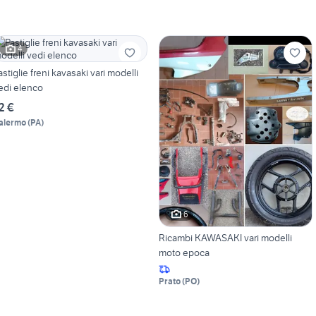
4
astiglie freni kavasaki vari modelli
edi elenco
2 €
alermo
(
PA
)
6
Ricambi KAWASAKI vari modelli
moto epoca
Prato
(
PO
)