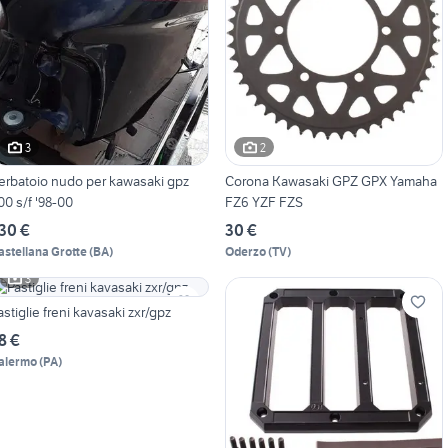
3
2
erbatoio nudo per kawasaki gpz
Corona Kawasaki GPZ GPX Yamaha
00 s/f '98-00
FZ6 YZF FZS
30 €
30 €
astellana Grotte
(
BA
)
Oderzo
(
TV
)
3
astiglie freni kavasaki zxr/gpz
8 €
alermo
(
PA
)