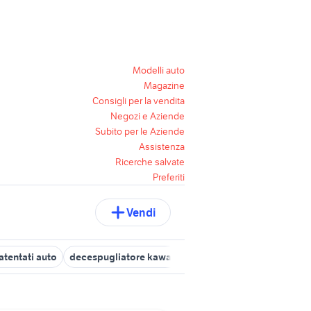
Modelli auto
Magazine
Consigli per la vendita
Negozi e Aziende
Subito per le Aziende
Assistenza
Ricerche salvate
Preferiti
Vendi
tentati auto
decespugliatore kawasaki
fiat 500x usata torino