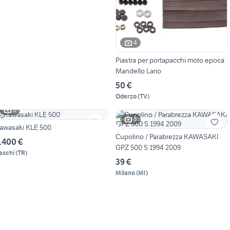
4
Piastra per portapacchi moto epoca
Mandello Lario
50 €
Oderzo
(
TV
)
3
5
awasaki KLE 500
Cupolino / Parabrezza KAWASAKI
.400 €
GPZ 500 S 1994 2009
aschi
(
TR
)
39 €
Milano
(
MI
)