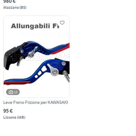
980 €
Mazzano
(
BS
)
14
Leve Freno Frizione per KAWASAKI
95 €
Lissone
(
MB
)