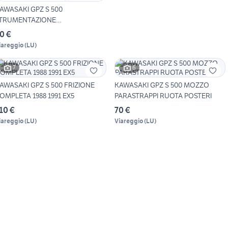
AWASAKI GPZ S 500
TRUMENTAZIONE
ONTACHILOMETRI
0 €
iareggio
(
LU
)
7
6
AWASAKI GPZ S 500 FRIZIONE
KAWASAKI GPZ S 500 MOZZO
OMPLETA 1988 1991 EX5
PARASTRAPPI RUOTA POSTERI
10 €
70 €
iareggio
(
LU
)
Viareggio
(
LU
)