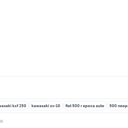
asaki kxf 250
kawasaki zx-10
fiat 500 r epoca auto
500 neopa
00