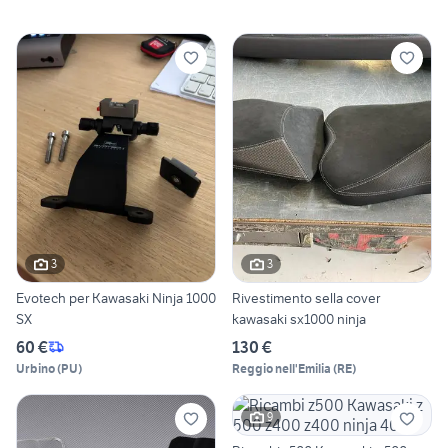
3
3
Evotech per Kawasaki Ninja 1000
Rivestimento sella cover
SX
kawasaki sx1000 ninja
60 €
130 €
Urbino
(
PU
)
Reggio nell'Emilia
(
RE
)
9