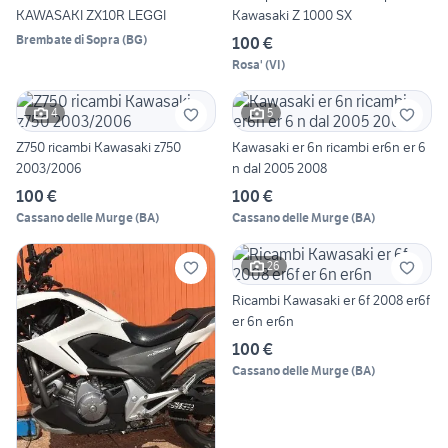
KAWASAKI ZX10R LEGGI
Kawasaki Z 1000 SX
Brembate di Sopra
(
BG
)
100 €
Rosa'
(
VI
)
4
5
Z750 ricambi Kawasaki z750
Kawasaki er 6n ricambi er6n er 6
2003/2006
n dal 2005 2008
100 €
100 €
Cassano delle Murge
(
BA
)
Cassano delle Murge
(
BA
)
26
Ricambi Kawasaki er 6f 2008 er6f
er 6n er6n
100 €
Cassano delle Murge
(
BA
)