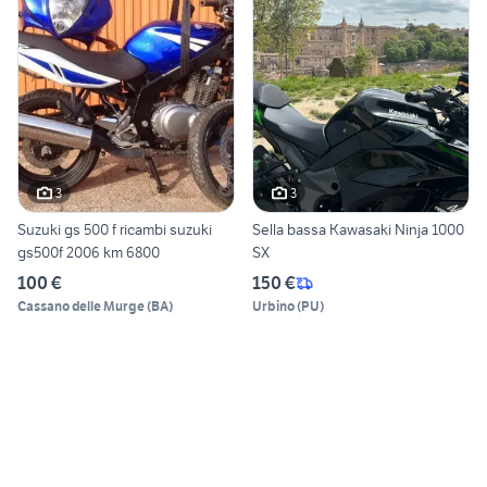
3
3
Suzuki gs 500 f ricambi suzuki
Sella bassa Kawasaki Ninja 1000
gs500f 2006 km 6800
SX
100 €
150 €
Cassano delle Murge
(
BA
)
Urbino
(
PU
)