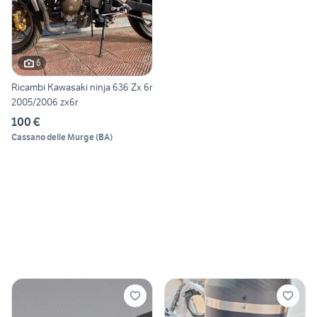
6
Ricambi Kawasaki ninja 636 Zx 6r
2005/2006 zx6r
100 €
Cassano delle Murge
(
BA
)