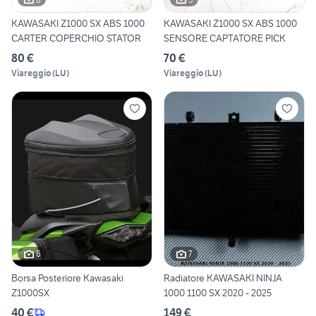
KAWASAKI Z1000 SX ABS 1000
KAWASAKI Z1000 SX ABS 1000
CARTER COPERCHIO STATOR
SENSORE CAPTATORE PICK
80 €
70 €
Viareggio
(
LU
)
Viareggio
(
LU
)
6
7
Borsa Posteriore Kawasaki
Radiatore KAWASAKI NINJA
Z1000SX
1000 1100 SX 2020 - 2025
40 €
149 €