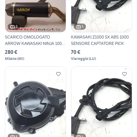
8
5
SCARICO OMOLOGATO
KAWASAKI Z1000 SX ABS 1000
ARROW KAWASAKI NINJA 1000
SENSORE CAPTATORE PICK
SX 202
280 €
70 €
Milano
(
MI
)
Viareggio
(
LU
)
8
5