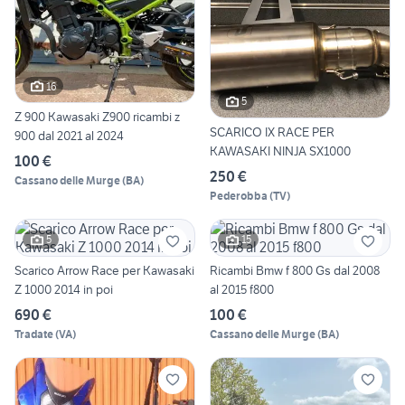
16
5
Z 900 Kawasaki Z900 ricambi z
SCARICO IX RACE PER
900 dal 2021 al 2024
KAWASAKI NINJA SX1000
100 €
250 €
Cassano delle Murge
(
BA
)
Pederobba
(
TV
)
5
15
Scarico Arrow Race per Kawasaki
Ricambi Bmw f 800 Gs dal 2008
Z 1000 2014 in poi
al 2015 f800
690 €
100 €
Tradate
(
VA
)
Cassano delle Murge
(
BA
)