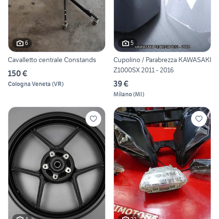
6
5
Cavalletto centrale Constands
Cupolino / Parabrezza KAWASAKI
Z1000SX 2011 - 2016
150 €
39 €
Cologna Veneta
(
VR
)
Milano
(
MI
)