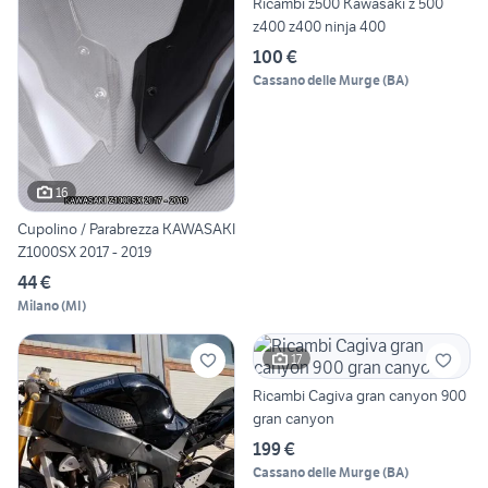
Ricambi z500 Kawasaki z 500
z400 z400 ninja 400
100 €
Cassano delle Murge
(
BA
)
16
Cupolino / Parabrezza KAWASAKI
Z1000SX 2017 - 2019
44 €
Milano
(
MI
)
17
Ricambi Cagiva gran canyon 900
gran canyon
199 €
Cassano delle Murge
(
BA
)