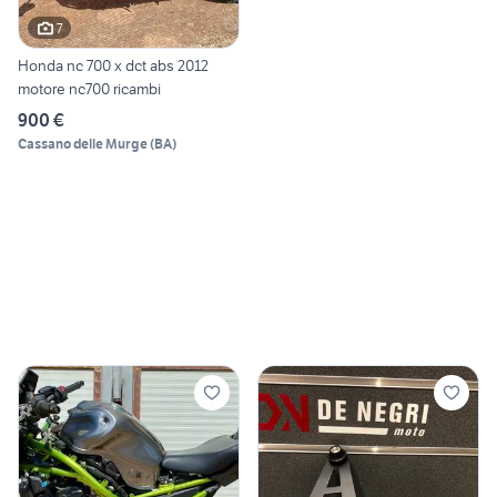
7
Honda nc 700 x dct abs 2012
motore nc700 ricambi
900 €
Cassano delle Murge
(
BA
)