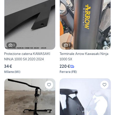
3
3
Protezione catena KAWASAKI
Terminale Arrow Kawasaki Ninja
NINJA 1000 SX 2020 2024
1000 SX
34 €
220 €
Milano
(
MI
)
Ferrara
(
FE
)