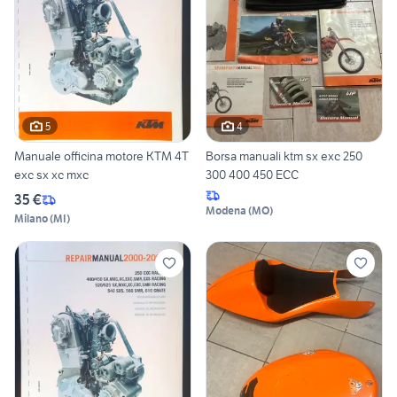
5
4
Manuale officina motore KTM 4T
Borsa manuali ktm sx exc 250
exc sx xc mxc
300 400 450 ECC
35 €
Modena
(
MO
)
Milano
(
MI
)