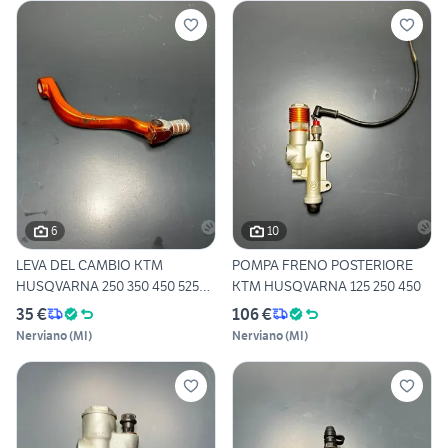
6
10
LEVA DEL CAMBIO KTM
POMPA FRENO POSTERIORE
HUSQVARNA 250 350 450 525
KTM HUSQVARNA 125 250 450
530
35 €
106 €
Nerviano
(
MI
)
Nerviano
(
MI
)