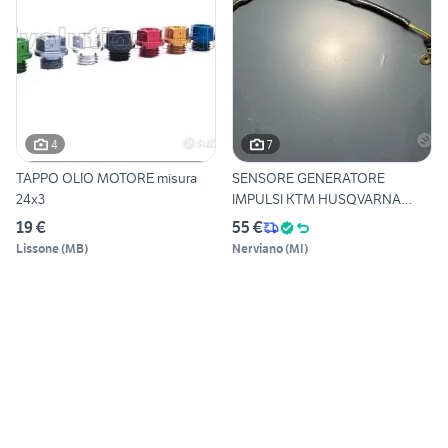
4
7
TAPPO OLIO MOTORE misura
SENSORE GENERATORE
24x3
IMPULSI KTM HUSQVARNA
2000 2023
19 €
55 €
Lissone
(
MB
)
Nerviano
(
MI
)