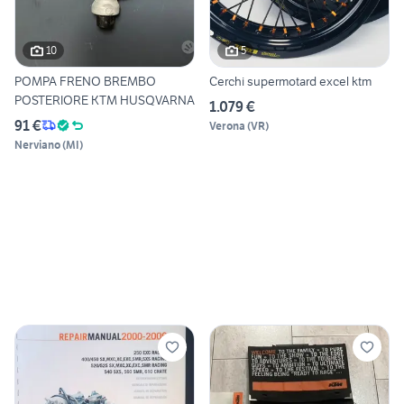
10
5
POMPA FRENO BREMBO
Cerchi supermotard excel ktm
POSTERIORE KTM HUSQVARNA
1.079 €
91 €
Verona
(
VR
)
Nerviano
(
MI
)