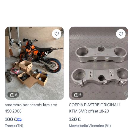
6
5
smembro per ricambi ktm smr
COPPIA PIASTRE ORIGINALI
450 2006
KTM SMR offset 18-20
100 €
130 €
Trento
(
TN
)
Montebello Vicentino
(
VI
)