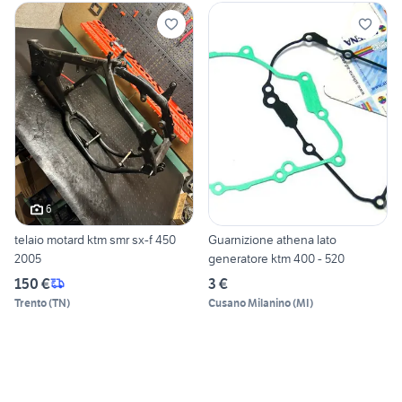
6
telaio motard ktm smr sx-f 450
Guarnizione athena lato
2005
generatore ktm 400 - 520
150 €
3 €
Trento
(
TN
)
Cusano Milanino
(
MI
)