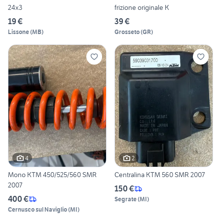
24x3
frizione originale K
19 €
39 €
Lissone
(
MB
)
Grosseto
(
GR
)
4
2
Mono KTM 450/525/560 SMR
Centralina KTM 560 SMR 2007
2007
150 €
400 €
Segrate
(
MI
)
Cernusco sul Naviglio
(
MI
)