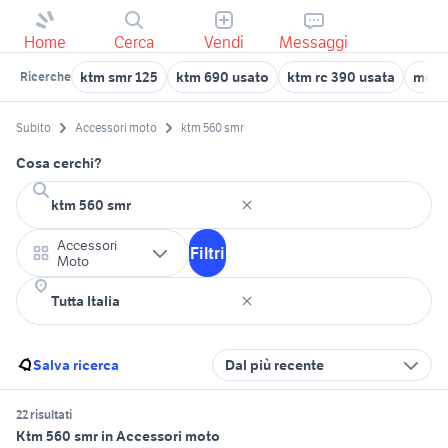
Home
Cerca
Vendi
Messaggi
ktm smr 125
ktm 690 usato
ktm rc 390 usata
moto
Ricerche
Subito
Accessori moto
ktm 560 smr
Cosa cerchi?
Accessori
Filtri
Moto
Salva ricerca
Dal più recente
22 risultati
Ktm 560 smr in Accessori moto