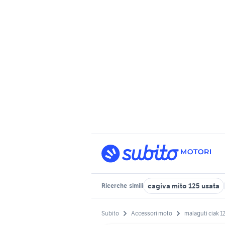
cagiva mito 125 usata
Ricerche
simili
Subito
Accessori moto
malaguti ciak 1