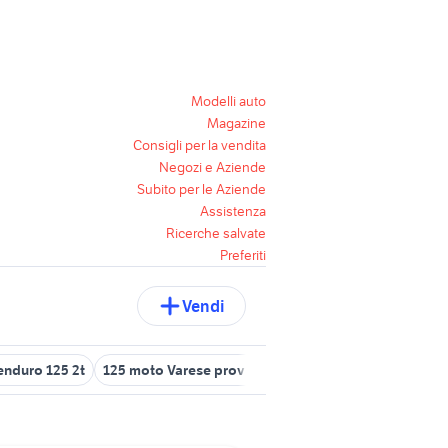
Modelli auto
Magazine
Consigli per la vendita
Negozi e Aziende
Subito per le Aziende
Assistenza
Ricerche salvate
Preferiti
Vendi
enduro 125 2t
125 moto Varese provincia
moto enduro 125
mot