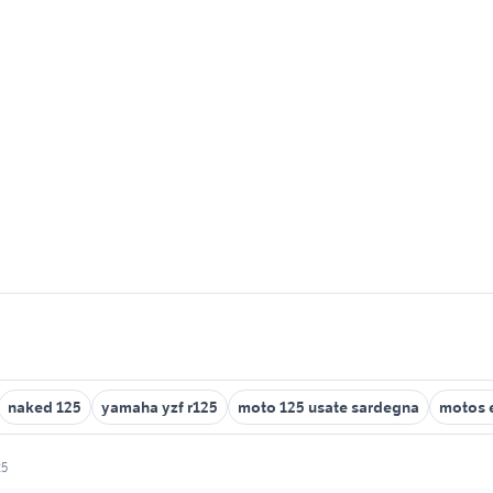
naked 125
yamaha yzf r125
moto 125 usate sardegna
motos 
25