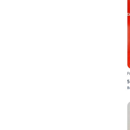
P
5
B