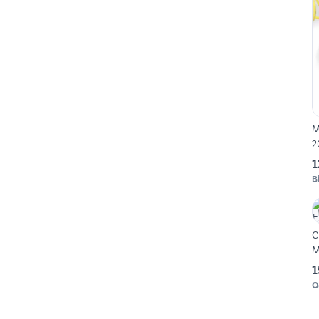
M
2
1
B
C
M
1
O