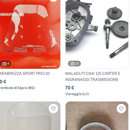
4
16
ARABREZZA SPORT PRO/10
MALAGUTI CIAK 125 CARTER E
INGRANAGGI TRASMISSIONE
0 €
70 €
rembate di Sopra
(
BG
)
Viareggio
(
LU
)