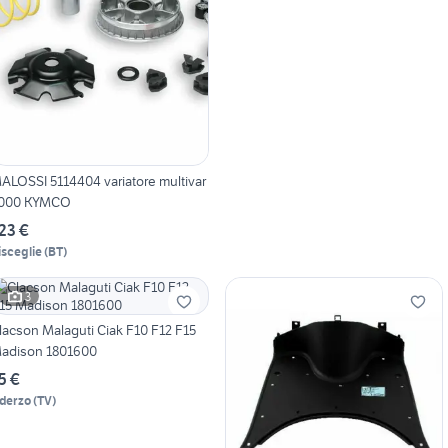
ALOSSI 5114404 variatore multivar
000 KYMCO
23 €
isceglie
(
BT
)
3
lacson Malaguti Ciak F10 F12 F15
adison 1801600
5 €
derzo
(
TV
)