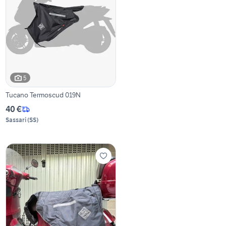
5
Tucano Termoscud 019N
40 €
Sassari
(
SS
)