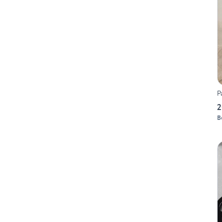
P
2
B