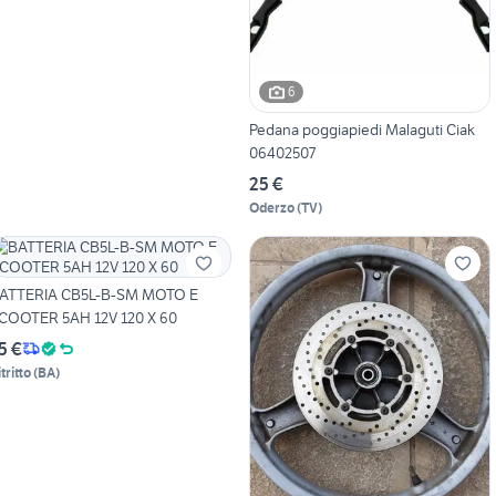
6
Pedana poggiapiedi Malaguti Ciak
06402507
25 €
Oderzo
(
TV
)
ATTERIA CB5L-B-SM MOTO E
COOTER 5AH 12V 120 X 60
5 €
tritto
(
BA
)