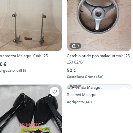
3
arabrezza Malaguti Ciak 125
Cerchio nudo pos malaguti ciak 125
150 02/04
0 €
50 €
orgosatollo
(
BS
)
Castellana Grotte
(
BA
)
6
Ricambi Malaguti
Agrigento
(
AG
)