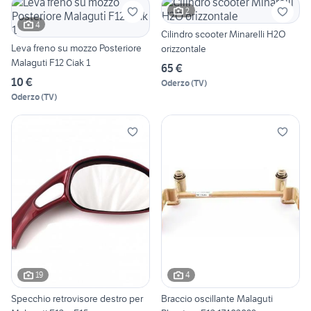
2
4
Cilindro scooter Minarelli H2O
Leva freno su mozzo Posteriore
orizzontale
Malaguti F12 Ciak 1
65 €
10 €
Oderzo
(
TV
)
Oderzo
(
TV
)
19
4
Specchio retrovisore destro per
Braccio oscillante Malaguti