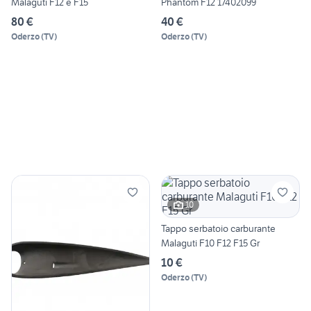
Malaguti F12 e F15
Phantom F12 17402099
80 €
40 €
Oderzo
(
TV
)
Oderzo
(
TV
)
10
Tappo serbatoio carburante
Malaguti F10 F12 F15 Gr
10 €
Oderzo
(
TV
)