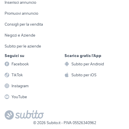
Console e
Accessori per
Casalinghi
Inserisci annuncio
Videogiochi
animali
Elettrodomestici
Promuovi annuncio
Audio/Video
Musica e Film
Giardino e Fai da te
Consigli per la vendita
Fotografia
Libri e Riviste
Abbigliamento e
Negozi e Aziende
Telefonia
Strumenti Musicali
Accessori
Subito per le aziende
Sports
Tutto per i bambini
Seguici su
Scarica gratis l'App
Biciclette
Facebook
Subito per Android
Collezionismo
TikTok
Subito per iOS
Instagram
YouTube
©
2026
Subito.it - P.IVA 05526340962