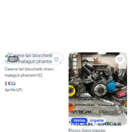
6
Carene fari blocchetti chiavi
malaguti phantom f12
1 €
Aprilia
(
LT
)
Vetrina
Urgente
Blocco 2plus piaggio