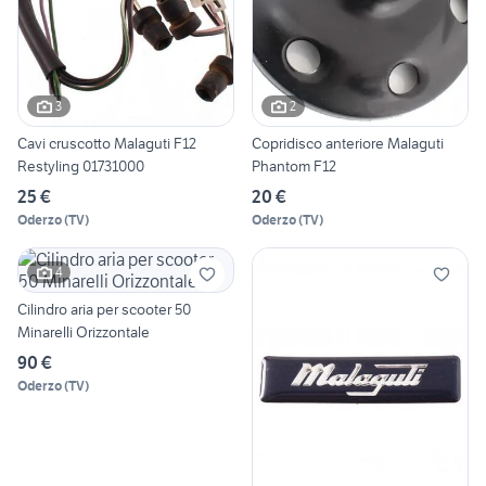
3
2
Cavi cruscotto Malaguti F12
Copridisco anteriore Malaguti
Restyling 01731000
Phantom F12
25 €
20 €
Oderzo
(
TV
)
Oderzo
(
TV
)
4
Cilindro aria per scooter 50
Minarelli Orizzontale
90 €
Oderzo
(
TV
)