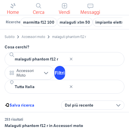
Home
Cerca
Vendi
Messaggi
marmitta f12 100
malaguti xtm 50
impianto elettric
Ricerche
Subito
Accessori moto
malaguti phantom f12 r
Cosa cerchi?
Accessori
Filtri
Moto
Salva ricerca
Dal più recente
253 risultati
Malaguti phantom f12 r in Accessori moto