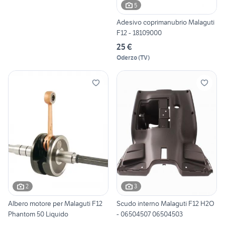
5
Adesivo coprimanubrio Malaguti
F12 - 18109000
25 €
Oderzo
(
TV
)
2
3
Albero motore per Malaguti F12
Scudo interno Malaguti F12 H2O
Phantom 50 Liquido
- 06504507 06504503