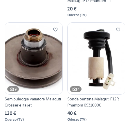
Malaugti F12 Phantom - 11
20 €
Oderzo
(
TV
)
9
4
Semipuleggie variatore Malaguti
Sonda benzina Malaguti F12R
Crosser e Italjet
Phantom 09310000
120 €
40 €
Oderzo
(
TV
)
Oderzo
(
TV
)