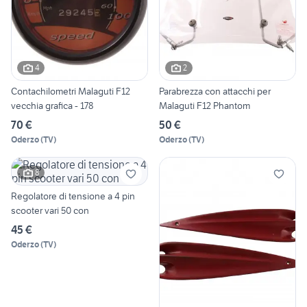
4
2
Contachilometri Malaguti F12
Parabrezza con attacchi per
vecchia grafica - 178
Malaguti F12 Phantom
70 €
50 €
Oderzo
(
TV
)
Oderzo
(
TV
)
8
Regolatore di tensione a 4 pin
scooter vari 50 con
45 €
Oderzo
(
TV
)