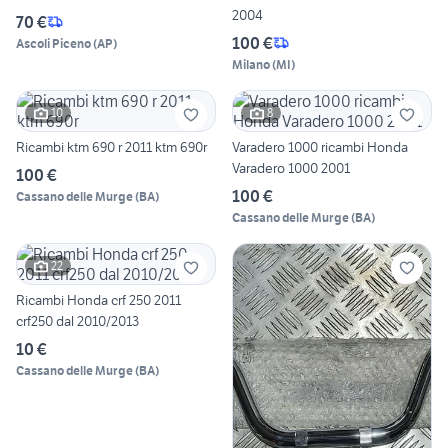
2004
70 €
100 €
Ascoli Piceno
(
AP
)
Milano
(
MI
)
10
8
Ricambi ktm 690 r 2011 ktm 690r
Varadero 1000 ricambi Honda
Varadero 1000 2001
100 €
100 €
Cassano delle Murge
(
BA
)
Cassano delle Murge
(
BA
)
22
Ricambi Honda crf 250 2011
crf250 dal 2010/2013
10 €
Cassano delle Murge
(
BA
)