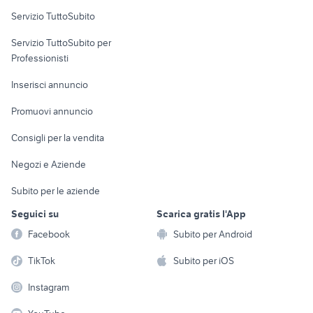
Servizio TuttoSubito
elettronica
per la casa e la
sports e hobby
Servizio TuttoSubito per
persona
Informatica
Animali
Professionisti
Arredamento e
Console e
Accessori per
Casalinghi
Inserisci annuncio
Videogiochi
animali
Elettrodomestici
Promuovi annuncio
Audio/Video
Musica e Film
Giardino e Fai da te
Consigli per la vendita
Fotografia
Libri e Riviste
Abbigliamento e
Negozi e Aziende
Telefonia
Strumenti Musicali
Accessori
Subito per le aziende
Sports
Tutto per i bambini
Seguici su
Scarica gratis l'App
Biciclette
Facebook
Subito per Android
Collezionismo
TikTok
Subito per iOS
Instagram