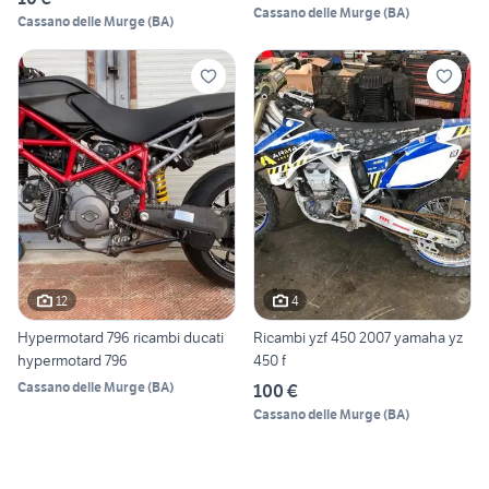
Cassano delle Murge
(
BA
)
Cassano delle Murge
(
BA
)
12
4
Hypermotard 796 ricambi ducati
Ricambi yzf 450 2007 yamaha yz
hypermotard 796
450 f
Cassano delle Murge
(
BA
)
100 €
Cassano delle Murge
(
BA
)