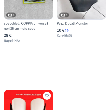
5
6
specchietti COPPIA universali
Pezzi Ducati Monster
neri 25 cm moto scoo
10 €
29 €
Carpi
(
MO
)
Napoli
(
NA
)