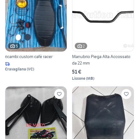
5
2
ricambi custom cafè racer
Manubrio Piega Alta Accossato
da 22 mm
Cravagliana
(
VC
)
51 €
Lissone
(
MB
)