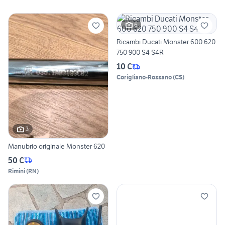
6
Ricambi Ducati Monster 600 620
750 900 S4 S4R
10 €
Corigliano-Rossano
(
CS
)
3
Manubrio originale Monster 620
50 €
Rimini
(
RN
)