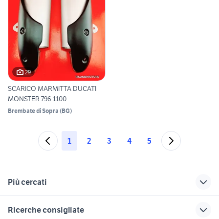
29
SCARICO MARMITTA DUCATI
MONSTER 796 1100
Brembate di Sopra
(
BG
)
1
2
3
4
5
Più cercati
Correlati
Richerche simili
Suggerimenti
Ricerche consigliate
manubrio accessori
ducati multistrada
yamaha x-max 400