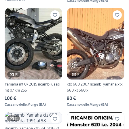
Cassano delle Murge
(
BA
)
10
8
Yamaha mt 07 2015 ricambi usati
xtx 660 2007 ricambi yamaha xtx
mt 07 km 255
660 xt 660 x
100 €
90 €
Cassano delle Murge
(
BA
)
Cassano delle Murge
(
BA
)
11
Ricambi Yamaha xtz 660 xtz660