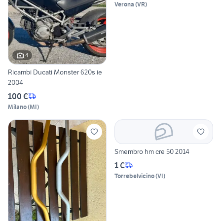
Verona
(
VR
)
4
Ricambi Ducati Monster 620s ie
2004
100 €
Milano
(
MI
)
Smembro hm cre 50 2014
1 €
Torrebelvicino
(
VI
)