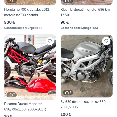
7
7
Honda nc 700 x dct abs 2012
Ricambi ducati monster 696 km
motore nc700 ricambi
12.876
900 €
90 €
Cassano delle Murge
(
BA
)
Cassano delle Murge
(
BA
)
7
7
Sv 650 ricambi suzuki sv 650
Ricambi Ducati Monster
2003/2006
696/796/1100 (2008–2014)
100 €
10 €