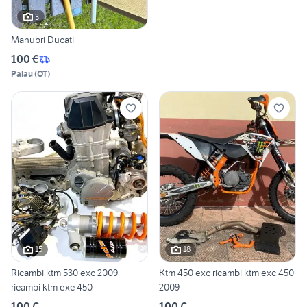
3
Manubri Ducati
100 €
Palau
(
OT
)
15
18
Ricambi ktm 530 exc 2009
Ktm 450 exc ricambi ktm exc 450
ricambi ktm exc 450
2009
100 €
100 €